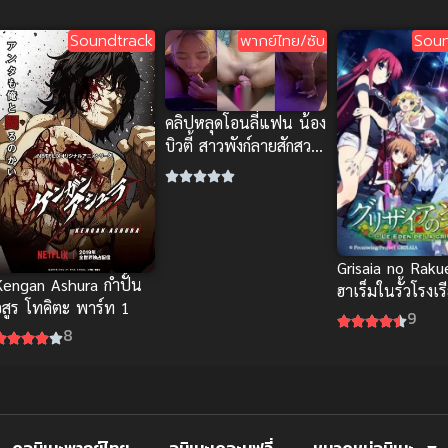
Soundtrack
พากย์ไทย/ซับ
Soun
คลิปหลุดโอนลี่แฟน น้อง
บิวตี้ สาวพังก์ลายสักสวย
บริการปากจัดหนัก
Grisaia no Raku
Kengan Ashura กำปั้น
ฮาเร็มในรั้วโรงเร
อสูร โทคิตะ พาร์ท 1
ภาค 2
9
8
ดูอนิเมะพากย์ไทย
อนิเมะเดอะมูฟวี่
หมวดหมู่อนิเมะ