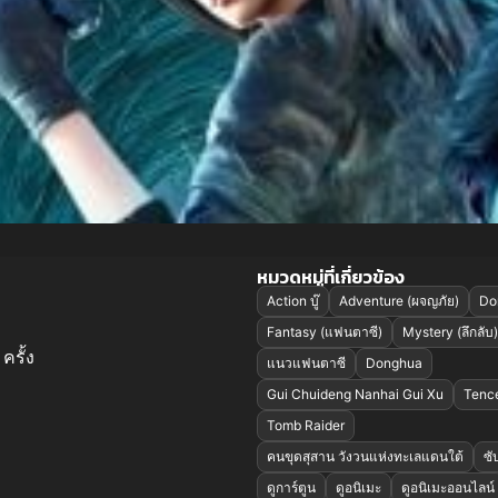
หมวดหมู่ที่เกี่ยวข้อง
Action บู๊
Adventure (ผจญภัย)
Do
Fantasy (แฟนตาซี)
Mystery (ลึกลับ)
ครั้ง
แนวแฟนตาซี
Donghua
Gui Chuideng Nanhai Gui Xu
Tenc
Tomb Raider
คนขุดสุสาน วังวนแห่งทะเลแดนใต้
ซั
ดูการ์ตูน
ดูอนิเมะ
ดูอนิเมะออนไลน์