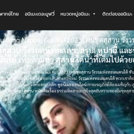
ะพากย์ไทย
อนิเมะเดอะมูฟวี่
หมวดหมู่อนิเมะ
ติดต่อขออนิเมะ
huideng Nanhai Gui Xu (2023) คนขุดสุสาน วัง
ดสุสาน วังวนแห่งทะเลฯ:
สรุป!
หูปาอี้
และ
ีนใต้
เพื่อตามหา
สุสาน
ใต้น้ำที่เต็มไปด้
นิเมะ Gui Chuideng: Nanhai Gui Xu (2023) คนขุดสุสาน วังวนแห่งทะเลแดนใต้ ซั
ย์ หยาง
, และ
หวังไข่เสวียน
ออกเดินทางครั้งใหม่.
วังวนแห่งทะเลแดนใต้
พวกเขาต้อง
าน
โบราณที่ซ่อนอยู่ใต้ท้องทะเลลึก.
ดูอนิเมะออนไลน์
การผจญภัยที่ต้องเผชิญกับ
ภ
ละการไขปริศนา
สุสาน
หนังเต็มเรื่อง
มาร่วมติดตามภารกิจสุดอันตรายของทีมขุดสุส