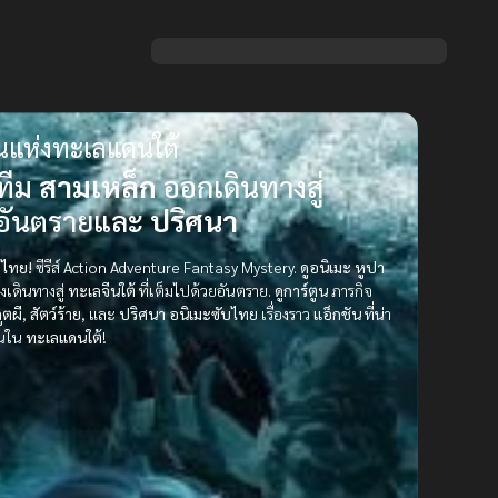
วนแห่งทะเลแดนใต้
ทีม
สามเหล็ก
ออกเดินทางสู่
วยอันตรายและ
ปริศนา
บไทย!
ซีรีส์ Action Adventure Fantasy Mystery.
ดูอนิเมะ
หูปา
เดินทางสู่
ทะเลจีนใต้
ที่เต็มไปด้วยอันตราย.
ดูการ์ตูน
ภารกิจ
ูตผี
,
สัตว์ร้าย
, และ
ปริศนา
อนิเมะซับไทย
เรื่องราว
แอ็กชัน
ที่น่า
านใน
ทะเลแดนใต้
!