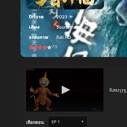
ปีที่ฉาย
2023
เสียง
Soundtrack
ระบบภาพ
Full HD
7.5
รับชม
175 
Volume
90%
▼
เลือกตอน: