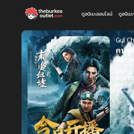
ดูอนิเมะออนไลน์
ดูอนิเม
Gui C
คนขุ
ทะเลจ
ดูซีรีส์/อ
อี้
,
เชอร์ลี่
ตามหา
สุส
ตื่นเต้นแ