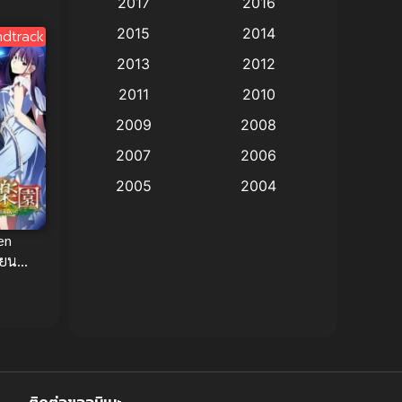
2017
2016
Animation แอนิเมชัน
(19)
2015
2014
dtrack
2013
2012
anime
(9)
2011
2010
Anime อนิเมะ
(112)
2009
2008
Big tits (นมใหญ่)
(19)
2007
2006
2005
2004
Bitch (ผู้หญิงร่าน)
(1)
2003
2002
Blackmail (ข่มขู่)
(1)
en
2001
2000
ียน
Blood
(1)
1999
1998
1997
1996
Bondage (ทาส)
(1)
1993
1992
boys love
(1)
1991
1990
Censored (เซ็นเซอร์)
1989
(19)
1988
ติดต่อขออนิเมะ