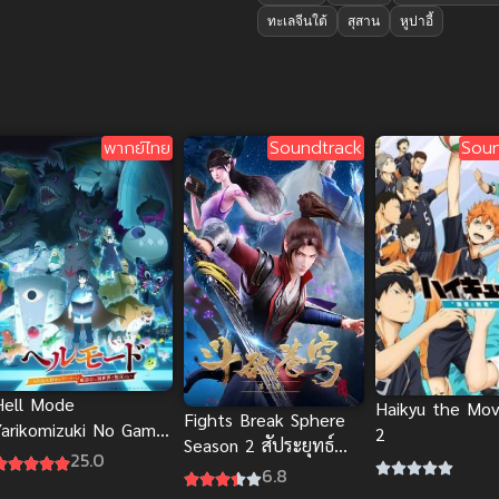
ทะเลจีนใต้
สุสาน
หูปาอี้
พากย์ไทย
Soundtrack
Soun
Hell Mode
Haikyu the Mov
Fights Break Sphere
Yarikomizuki No Gamer
2
Season 2 สัประยุทธ์
ซับไทย
25.0
ทะลุฟ้า ภาค 2
6.8