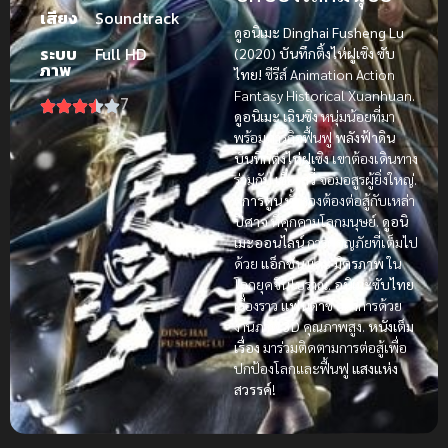
เสียง
Soundtrack
ดูอนิเมะ Dinghai Fusheng Lu
ระบบ
Full HD
(2020) บันทึกติ้งไห่ฝูเซิง ซับ
ภาพ
ไทย!
ซีรีส์ Animation Action
Fantasy Historical Xuanhuan.
7
ดูอนิเมะ
เฉินซิง
หนุ่มน้อยที่มา
พร้อมภารกิจฟื้นฟู
พลังฟ้าดิน
บันทึกติ้งไห่ฝูเซิง
เขาต้องเดินทาง
ร่วมกับ
เซี่ยงสวี่
จอมอสูรผู้ยิ่งใหญ่.
ดูการ์ตูน
ทั้งสองต้องต่อสู้กับเหล่า
ปีศาจ
ที่คุกคามโลกมนุษย์.
ดูอนิ
เมะออนไลน์
การผจญภัยที่เต็มไป
ด้วย
แอ็กชัน
และ
มิตรภาพ
ใน
โลกยุคจีนโบราณ.
อนิเมะซับไทย
เรื่องราว
แฟนตาซี
อลังการด้วย
งานภาพ
3D
คุณภาพสูง.
หนังเต็ม
เรื่อง
มาร่วมติดตามการต่อสู้เพื่อ
ปกป้องโลกและฟื้นฟู
แสงแห่ง
สวรรค์
!