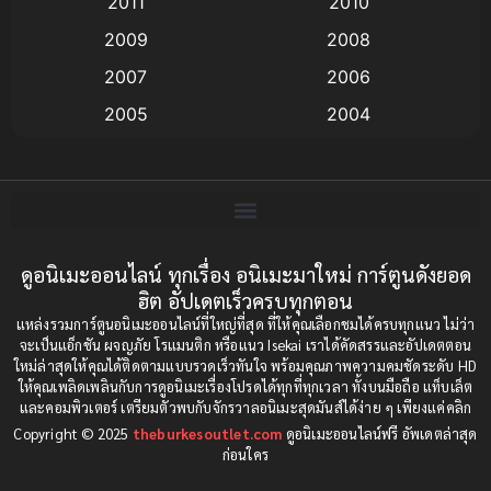
2011
2010
Anime อนิเมะ
(112)
2009
2008
Big tits (นมใหญ่)
(19)
2007
2006
2005
2004
Bitch (ผู้หญิงร่าน)
(1)
2003
2002
Blackmail (ข่มขู่)
(1)
2001
2000
Blood
(1)
1999
1998
1997
1996
ดูอนิเมะออนไลน์ ทุกเรื่อง อนิเมะมาใหม่ การ์ตูนดังยอด
Bondage (ทาส)
(1)
ฮิต อัปเดตเร็วครบทุกตอน
1993
1992
boys love
(1)
แหล่งรวมการ์ตูนอนิเมะออนไลน์ที่ใหญ่ที่สุด ที่ให้คุณเลือกชมได้ครบทุกแนว ไม่ว่า
1991
1990
จะเป็นแอ็กชัน ผจญภัย โรแมนติก หรือแนว Isekai เราได้คัดสรรและอัปเดตตอน
ใหม่ล่าสุดให้คุณได้ติดตามแบบรวดเร็วทันใจ พร้อมคุณภาพความคมชัดระดับ HD
Censored (เซ็นเซอร์)
1989
(19)
1988
ให้คุณเพลิดเพลินกับการดูอนิเมะเรื่องโปรดได้ทุกที่ทุกเวลา ทั้งบนมือถือ แท็บเล็ต
และคอมพิวเตอร์ เตรียมตัวพบกับจักรวาลอนิเมะสุดมันส์ได้ง่าย ๆ เพียงแค่คลิก
1987
1985
Comedy (ตลก)
(234)
Copyright © 2025
theburkesoutlet.com
ดูอนิเมะออนไลน์ฟรี อัพเดตล่าสุด
1984
1983
ก่อนใคร
Comedy (ตลก)
(85)
1982
1981