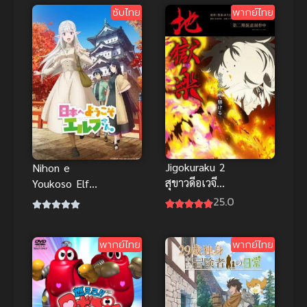
ภาค 3
ซับไทย
พากย์ไทย
Jigokuraku 2
Nihon e
สุขาวดีอเวจี
Youkoso Elf-
พากย์ไทย ซับ
san ขอ
25.0
ไทย
ต้อนรับสู่ญี่ปุ่น
นะ คุณเอลฟ์
พากย์ไทย
พากย์ไทย