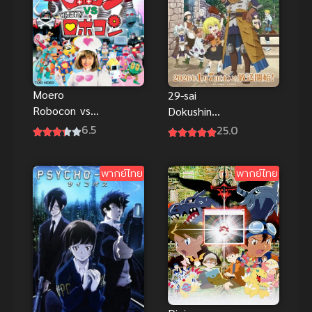
Moero
29-sai
Robocon vs
Dokushin
Ganbare
Chuuken
6.5
25.0
พากย์ไทย อนิ
Boukensha
เมะหุ่นยนต์
no Nichijou
พากย์ไทย
พากย์ไทย
คลาสสิกต่อสู้
เดือด