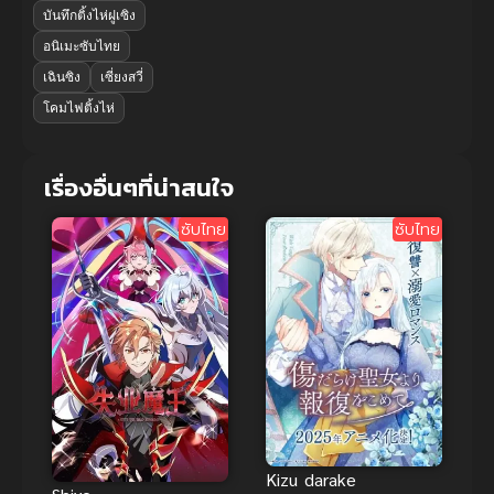
บันทึกติ้งไห่ฝูเซิง
อนิเมะซับไทย
เฉินซิง
เซี่ยงสวี่
โคมไฟติ้งไห่
เรื่องอื่นๆที่น่าสนใจ
ซับไทย
ซับไทย
Kizu darake