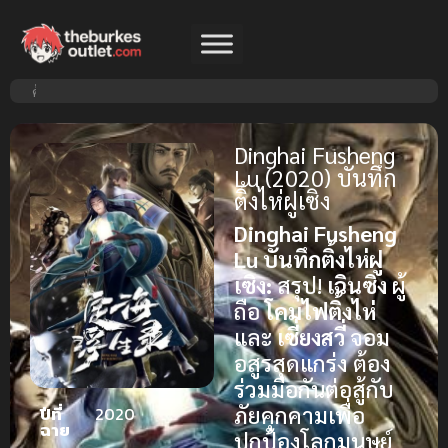
Dinghai Fusheng
Lu (2020) บันทึก
ติ้งไห่ฝูเซิง
Dinghai Fusheng
Lu บันทึกติ้งไห่ฝู
เซิง:
สรุป!
เฉินซิง
ผู้
ถือ
โคมไฟติ้งไห่
และ
เซี่ยงสวี่
จอม
อสูรสุดแกร่ง ต้อง
ร่วมมือกันต่อสู้กับ
ภัยคุกคามเพื่อ
ปีที่
2020
ฉาย
ปกป้องโลกมนุษย์