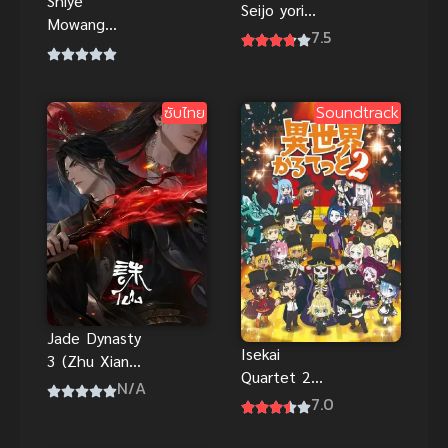
Shiye
Seijo yori
Mowang
Houfuku wo
7.5
(The Demon
Komete เมื่อ
King Who
นักบุญกลาย
Lost His Job)
เป็นนางร้าย
ซับไทย
Soundtrack
ราชาปีศาจผู้
ว่างงาน
Jade Dynasty
Isekai
3 (Zhu Xian
Quartet 2
Season 3) จู
N/A
ภาค 2
7.0
เซียน กระบี่
เทพสังหาร