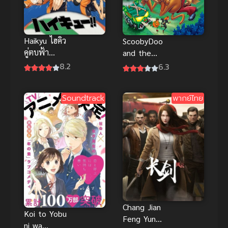
Haikyu ไฮคิว
ScoobyDoo
คู่ตบฟ้า
and the
ประทาน ภาค
Goblin King
8.2
6.3
1 (2014)
(2008) สกุ๊ปบี้
ดู ราชาแห่ง
Soundtrack
พากย์ไทย
ภูติ
Chang Jian
Koi to Yobu
Feng Yun
ni wa