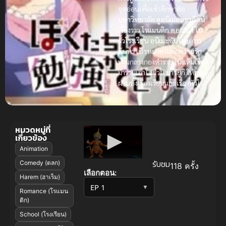
จุดอ่อนเพื่อเข้าศึกษาต่อ
มหาวิทยาลัย
ดูอนิเมะออนไลน์
เรื่องราว
โรแมนติก
คอมเมดี้
ใน
รั้วโรงเรียน
อนิเมะซับไทย
การ
ค้นหา
เป้าหมาย
และ
ความรัก
ท่ามกลางกองตำรา.
หนังเต็มเรื่อง
มาร่วมเอาใจช่วย
นาริยูกิ
ให้สอบ
ผ่านทั้งเรื่องเรียนและเรื่องหัวใจ!
หมวดหมู่ที่
เกี่ยวข้อง
Animation
รับชม
Comedy (ตลก)
118 ครั้ง
เลือกตอน:
Harem (ฮาเร็ม)
▼
Romance (โรแมน
ติก)
School (โรงเรียน)