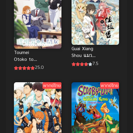
Guai Xiang
Toumei
Shou แมว
Otoko to
พิศวงคนอลเวง
7.5
Ningen Onna
25.0
ซับไทย
พากย์ไทย
พากย์ไทย