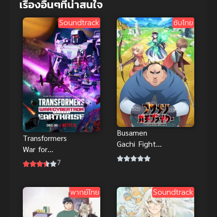
เรื่องอื่นๆที่น่าสนใจ
Soundtrack
ซับไทย
Busamen
Transformers
Gachi Fighter
War for
ไอ้หน้าปลวก
Cybertron
7
ยอดนักสู้
Earthrise
(2020) ภาค
พากย์ไทย
Soundtrack
เอิร์ธไรส์