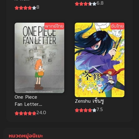
ตำนานดาบ
6.8
Kimochi
8
ยาว
Warui (2021)
รักมันน่า
พากย์ไทย
ซับไทย
ขยะแขยง
ขนาดนั้นเลย
เหรอ
One Piece
Zenshu เซ็นชู
Fan Letter
7.5
ซับไทย
24.0
หมวดหมู่อนิเมะ