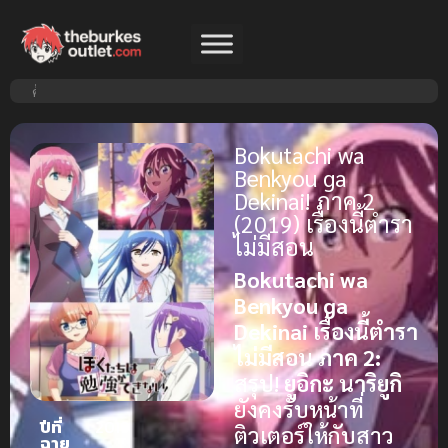
Bokutachi wa
Benkyou ga
Dekinai! ภาค 2
(2019) เรื่องนี้ตำรา
ไม่มีสอน
Bokutachi wa
Benkyou ga
Dekinai เรื่องนี้ตำรา
ไม่มีสอน ภาค 2:
สรุป!
ยูอิกะ นาริยูกิ
ยังคงรับหน้าที่
ปีที่
2019
ติวเตอร์ให้กับสาว
ฉาย