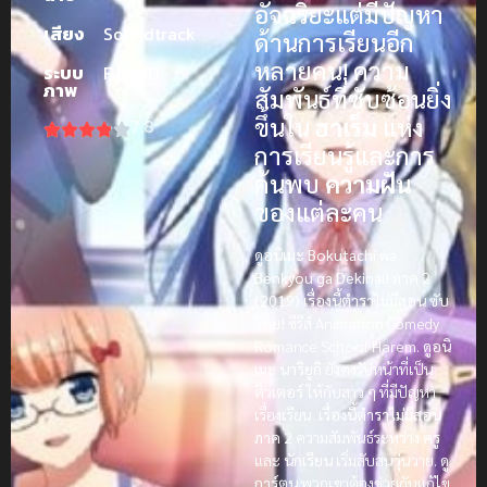
อัจฉริยะแต่มีปัญหา
เสียง
Soundtrack
ด้านการเรียนอีก
หลายคน! ความ
ระบบ
Full HD
ภาพ
สัมพันธ์ที่ซับซ้อนยิ่ง
ขึ้นใน
ฮาเร็ม
แห่ง
7.8
การเรียนรู้และการ
ค้นพบ
ความฝัน
ของแต่ละคน
ดูอนิเมะ Bokutachi wa
Benkyou ga Dekinai! ภาค 2
(2019) เรื่องนี้ตำราไม่มีสอน ซับ
ไทย!
ซีรีส์ Animation Comedy
Romance School Harem.
ดูอนิ
เมะ
นาริยูกิ
ยังคงรับหน้าที่เป็น
ติวเตอร์
ให้กับสาว ๆ ที่มีปัญหา
เรื่องเรียน.
เรื่องนี้ตำราไม่มีสอน
ภาค 2
ความสัมพันธ์ระหว่าง
ครู
และ
นักเรียน
เริ่มสับสนวุ่นวาย.
ดู
การ์ตูน
พวกเขาต้องช่วยกันแก้ไข