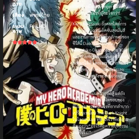
ฉาย
บงการ เหมือน Avengers แต่เป็น
เวอร์ชั่นอนิเมะที่บู๊สะใจกว่า!
เสียง
พากย์ไทย
Kenji Nagasaki ยังคงสไตล์การ
ระบบ
Full HD
กำกับที่เน้นฉากแอ็คชั่นสุดมันส์
ภาพ
และงานภาพที่เป็นเอกลักษณ์ของ
25.0
ซีรีส์นี้ Daiki Yamashita,
Nobuhiko Okamoto และ Yûki
Kaji ถ่ายทอดอารมณ์ของตัวละคร
ออกมาได้ดี โดยเฉพาะฉากที่ต้อง
เผชิญหน้ากับความสิ้นหวังและ
ความกลัวที่พลังของตนเองจะ
ทำร้ายผู้อื่น
ภาคนี้ไม่ได้มีแค่ฉากต่อสู้ แต่ยัง
เจาะลึกถึงความรับผิดชอบของ
ฮีโร่และการตัดสินใจที่ยากลำบาก
เปรียบเหมือน The Dark Knight
ในโลกอนิเมะ ที่ทำให้เราต้องถาม
ตัวเองว่า “อะไรคือความยุติธรรม
ที่แท้จริง?”