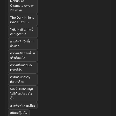
Nobuhiko
Okamoto บทบาท
ที่ท้าทาย
The Dark Knight
เวอร์ชั่นอนิเมะ
Yûki Kaji ฉากแอ็
คชั่นสุดมันส์
การตัดสินใจที่ยาก
ลำบาก
ความยุติธรรมที่แท้
จริงคืออะไร
ความสิ้นหวังของ
เหล่าฮีโร่
ตามล่าบงการผู้
ก่อการร้าย
พลังพิเศษควบคุม
ไม่ได้จะเกิดอะไร
ขึ้น
สารพิษทำลายเมือง
อนิเมะบู๊สะใจ