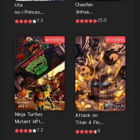
Chaofan
Uta
Jinhua
no☆Princesa
(Transcend
ma♪ Movie
25.0
7.3
Evolution)
Maji Love
อุบัติการณ์
Kingdom ซับ
พากย์ไทย
พากย์ไทย
เหนือมนุษย์
ไทยดูฟรีจ้า
ซับไทย
Ninja Turtles
Attack on
Mutant เต่า
Titan 4 Final
นินจา
Season Part
7.2
9
โกลาหลกลาย
3 ผ่าพิภพไท