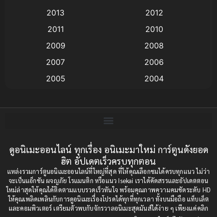
2013
2012
anime
(9)
2011
2010
Anime อนิเมะ
(112)
2009
2008
Big tits (นมใหญ่)
(19)
2007
2006
2005
2004
Bitch (ผู้หญิงร่าน)
(1)
2003
2002
Blackmail (ข่มขู่)
(1)
2001
2000
Blood
(1)
1999
1998
1997
1996
ดูอนิเมะออนไลน์ ทุกเรื่อง อนิเมะมาใหม่ การ์ตูนดังยอด
Bondage (ทาส)
(1)
ฮิต อัปเดตเร็วครบทุกตอน
1993
1992
boys love
(1)
แหล่งรวมการ์ตูนอนิเมะออนไลน์ที่ใหญ่ที่สุด ที่ให้คุณเลือกชมได้ครบทุกแนว ไม่ว่า
1991
1990
จะเป็นแอ็กชัน ผจญภัย โรแมนติก หรือแนว Isekai เราได้คัดสรรและอัปเดตตอน
ใหม่ล่าสุดให้คุณได้ติดตามแบบรวดเร็วทันใจ พร้อมคุณภาพความคมชัดระดับ HD
Censored (เซ็นเซอร์)
1989
(19)
1988
ให้คุณเพลิดเพลินกับการดูอนิเมะเรื่องโปรดได้ทุกที่ทุกเวลา ทั้งบนมือถือ แท็บเล็ต
และคอมพิวเตอร์ เตรียมตัวพบกับจักรวาลอนิเมะสุดมันส์ได้ง่าย ๆ เพียงแค่คลิก
1987
1985
Comedy (ตลก)
(85)