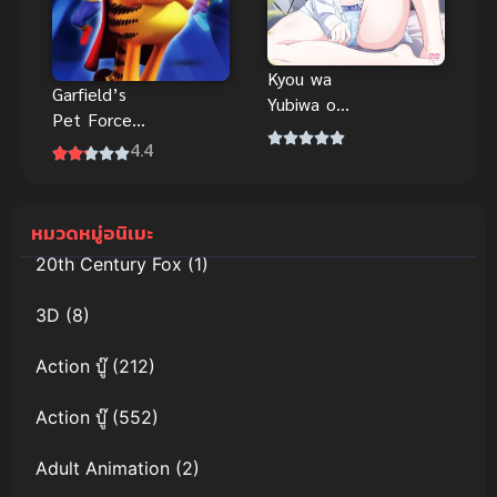
Kyou wa
Garfield’s
Yubiwa o
Pet Force
Hazusu kara
การ์ฟิลด์
4.4
ตอนที่ 1-2
เพ็ทฟอร์ซ
ซับไทย
พากย์ไทย ดูอ
นิเมะออนไลน์
หมวดหมู่อนิเมะ
ฟรี
20th Century Fox
(1)
3D
(8)
Action บู๊
(212)
Action บู๊
(552)
Adult Animation
(2)