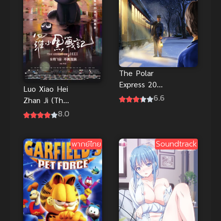
The Polar
Express 2004
Luo Xiao Hei
เดอะโพลาร์
6.6
Zhan Ji (The
เอ็กซ์เพรส
Legend of
8.0
พากย์ไทย
Hei) เฮย ภูต
แอนิเมชันชั้น
แมวมหัศจรรย์
ดี
พากย์ไทย
Soundtrack
พากย์ไทย