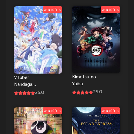
พันธุ์ พากย์
ทัน ภาค 4
พากย์ไทย
พากย์ไทย
ไทย อนิเมะ
มันส์
Kimetsu no
VTuber
Yaiba
Nandaga
Haishin Kiri
25.0
25.0
Wasuretara
ซับไทย
พากย์ไทย
พากย์ไทย