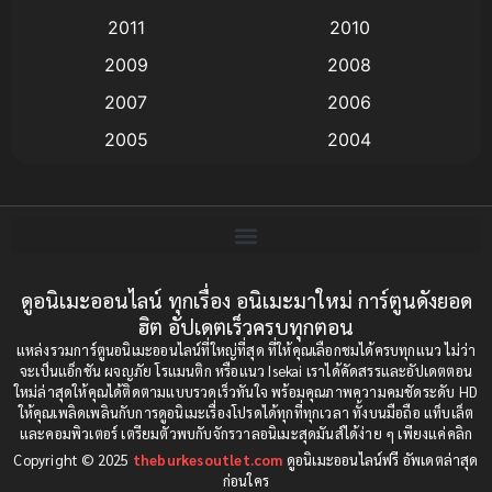
2011
2010
Anime อนิเมะ
(112)
2009
2008
Big tits (นมใหญ่)
(19)
2007
2006
2005
2004
Bitch (ผู้หญิงร่าน)
(1)
2003
2002
Blackmail (ข่มขู่)
(1)
2001
2000
Blood
(1)
1999
1998
1997
1996
ดูอนิเมะออนไลน์ ทุกเรื่อง อนิเมะมาใหม่ การ์ตูนดังยอด
Bondage (ทาส)
(1)
ฮิต อัปเดตเร็วครบทุกตอน
1993
1992
boys love
(1)
แหล่งรวมการ์ตูนอนิเมะออนไลน์ที่ใหญ่ที่สุด ที่ให้คุณเลือกชมได้ครบทุกแนว ไม่ว่า
1991
1990
จะเป็นแอ็กชัน ผจญภัย โรแมนติก หรือแนว Isekai เราได้คัดสรรและอัปเดตตอน
ใหม่ล่าสุดให้คุณได้ติดตามแบบรวดเร็วทันใจ พร้อมคุณภาพความคมชัดระดับ HD
Censored (เซ็นเซอร์)
1989
(19)
1988
ให้คุณเพลิดเพลินกับการดูอนิเมะเรื่องโปรดได้ทุกที่ทุกเวลา ทั้งบนมือถือ แท็บเล็ต
และคอมพิวเตอร์ เตรียมตัวพบกับจักรวาลอนิเมะสุดมันส์ได้ง่าย ๆ เพียงแค่คลิก
1987
1985
Comedy (ตลก)
(85)
Copyright © 2025
theburkesoutlet.com
ดูอนิเมะออนไลน์ฟรี อัพเดตล่าสุด
1984
1983
ก่อนใคร