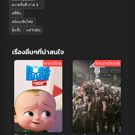
ผงาดจิ๋นซี ภาค 4
หลี่ซิ่น
อนิเมะซับไทย
อิ๋งเจิ้ง
แคว้นฉิน
เรื่องอื่นๆที่น่าสนใจ
พากย์ไทย
Soundtrack