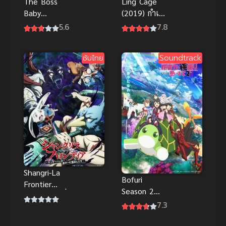
Ling Cage
The Boss
(2019) กำเนิด
Baby
เกิดใหม่
Christmas
7.8
5.6
Bonus (2022)
บอสเบบี้
ซับไทย
Soundtrack
พากย์ไทยดูฟรี
จ้า
Shangri-La
Bofuri
Frontier
Season 2
Season 2 เมื่อ
น้องโล่สาย
7.3
นักล่าเกมขยะ
แทงค์ แกร่ง
ท้าสู้ในเกม
เกินร้อย