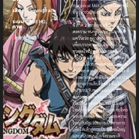
Historical Military.
ดูอนิเมะ
หลี่
เสียง
Soundtrack
ซิ่น
เข้าร่วมกองทัพอย่างเป็น
ทางการ.
สงครามบัลลังก์ผงาดจิ๋น
ระบบ
Full HD
ซี ภาค 2
เขาต้องเผชิญหน้ากับ
ภาพ
สงคราม
ขนาดใหญ่ครั้งแรกกับ
1
แคว้นเว่ย
ดูการ์ตูน
การเดินทาง
เพื่อบรรลุความฝันในการเป็น
ขุนพลใหญ่
ดูอนิเมะออนไลน์
เรื่องราว
แอ็กชัน
ประวัติศาสตร์
ที่เต็มไปด้วย
ยุทธศาสตร์
อนิเมะ
ซับไทย
ความสัมพันธ์กับ
อิ๋งเจิ้ง
ที่
แข็งแกร่งขึ้น.
หนังเต็มเรื่อง
มาร่วม
ติดตามการเติบโตของ
ซิ่น
ใน
สนามรบ!รับชม Kingdom 2
สงครามบัลลังก์ผงาดจิ๋นซี ภาค 2
เต็มเรื่อง ดูออนไลน์ฟรี อัปเดต
ใหม่ทุกวัน พากย์ไทยและซับไทย
ครบทุกตอน! ซิ่นเข้าร่วมสงคราม
ใหญ่กับรัฐเว่ยอย่างเป็นทางการ
เพื่อไต่เต้าสู่การเป็นขุนพลใหญ่
และสนับสนุนอิ๋งเจิ้งรวมชาติ.