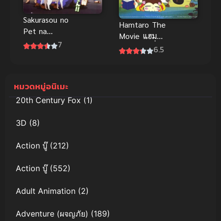
Sakurasou no
Hamtaro The
Pet na
Movie แฮม
Kanojo
7
ทาโร่ แก๊งจิ๋ว
6.5
(2012) ซากุระ
ผจญภัย เดอะ
โซว หอพัก
มูฟวี่ 1-4
สร้างฝัน
พากย์ไทย
หมวดหมู่อนิเมะ
20th Century Fox
(1)
3D
(8)
Action บู๊
(212)
Action บู๊
(552)
Adult Animation
(2)
Adventure (ผจญภัย)
(189)