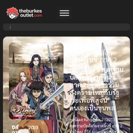
Kingdom 2
สงครามบัลลังก์
ผงาดจิ๋นซี ภาค 2
Kingdom 2
สงคราม
บัลลังก์ผงาดจิ๋นซี
ภาค 2:
ซิ่นเข้าร่วม
สงครามใหญ่กับรัฐ
เว่ยเพื่อพิสูจน์
ตนเองเป็นขุนพล
ดูอนิเมะ Kingdom 2 (2013)
สงครามบัลลังก์ผงาดจิ๋นซี ภาค 2
ปีที่
2013
ฉาย
ซับไทย!
ซีรีส์ Animation Action