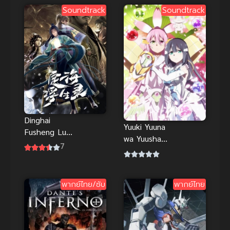
เทพ ภาค 2
Soundtrack
Soundtrack
Dinghai
Yuuki Yuuna
Fusheng Lu
wa Yuusha
(2020) บันทึก
7
de Aru 3
ติ้งไห่ฝูเซิง
(2021) สาว
น้อยชมรมผู้
พากย์ไทย/ซับ
พากย์ไทย
กล้า ภาค 3