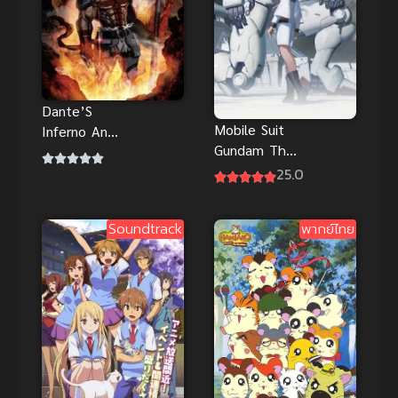
Dante’S
Mobile Suit
Inferno An
Gundam The
Animated
Witch from
Epic ผ่า
25.0
Mercury ซับ
ขุมนรก 9 โลก
ไทย
อนิเมะซับไทย
Soundtrack
พากย์ไทย
ดาร์ก