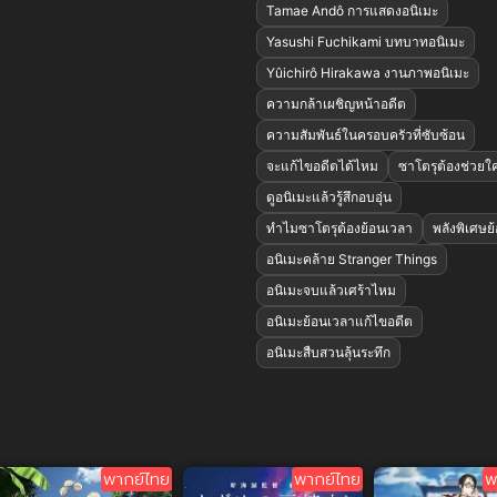
Tamae Andô การแสดงอนิเมะ
Yasushi Fuchikami บทบาทอนิเมะ
Yûichirô Hirakawa งานภาพอนิเมะ
ความกล้าเผชิญหน้าอดีต
ความสัมพันธ์ในครอบครัวที่ซับซ้อน
จะแก้ไขอดีตได้ไหม
ซาโตรุต้องช่วยใ
ดูอนิเมะแล้วรู้สึกอบอุ่น
ทำไมซาโตรุต้องย้อนเวลา
พลังพิเศษย
อนิเมะคล้าย Stranger Things
อนิเมะจบแล้วเศร้าไหม
อนิเมะย้อนเวลาแก้ไขอดีต
อนิเมะสืบสวนลุ้นระทึก
พากย์ไทย
พากย์ไทย
พ