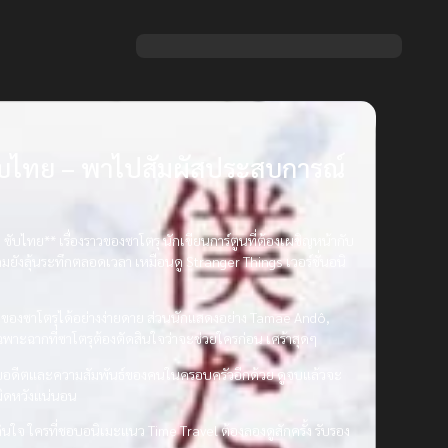
ซับไทย – พาไปสัมผัสประสบการณ์
ไทย** เรื่องราวของซาโตรุ นักเขียนการ์ตูนที่ต้องเผชิญหน้ากับ
แถมยังลุ้นระทึกตลอดเวลา เหมือนดู Stranger Things เวอร์ชั่นอนิ
โลกของซาโตรุได้อย่างง่ายดาย ส่วนนักแสดงอย่าง Tamae Andô,
ะฉากที่ซาโตรุต้องตัดสินใจว่าจะช่วยใครก่อน เศร้าสุดๆ
้ากับอดีตและความสัมพันธ์ของคนในครอบครัวอีกด้วย ดูจบแล้วจะ
ม่ผิดหวังแน่นอน
งกินใจ ใครที่ชอบอนิเมะแนว Time Travel ต้องลองดูสักครั้ง รับรอง