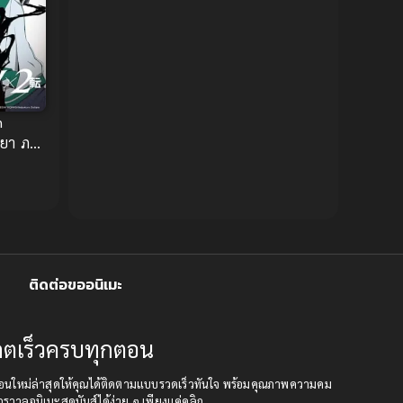
Censored (เซ็นเซอร์)
1989
(19)
1988
1987
1985
Comedy (ตลก)
(234)
1984
1983
Comedy (ตลก)
(85)
1982
1981
n
1980
1979
Comic Book การ์ตูน
(1)
ยา ภาค
1977
1972
Coming of Age ก้าวพ้นวัย
(7)
Coming-of-Age ก้าวผ่านวัย
(6)
Creampie (หลั่งใน)
(19)
ติดต่อขออนิเมะ
Crime
(8)
ปเดตเร็วครบทุกตอน
Crime อาชญากรรม
(10)
เดตตอนใหม่ล่าสุดให้คุณได้ติดตามแบบรวดเร็วทันใจ พร้อมคุณภาพความคม
Cultivation
(33)
กรวาลอนิเมะสุดมันส์ได้ง่าย ๆ เพียงแค่คลิก