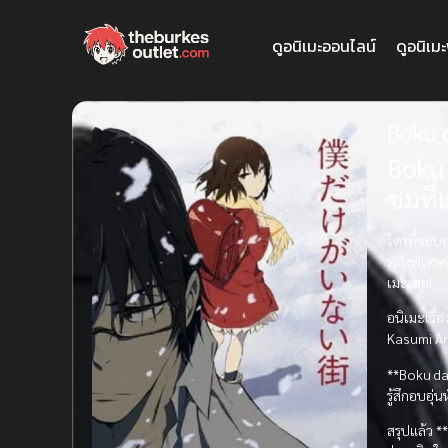
ดูอนิเมะออนไลน์
ดูอนิเม
Boku 
Boku 
ชมที่
ใครที่ชอบอ
พลังพิเศษท
เมะเลย!
อนิเมะเรื่
Kasumi Ar
**Boku dak
รู้สึกอบอุ่
สรุปแล้ว *