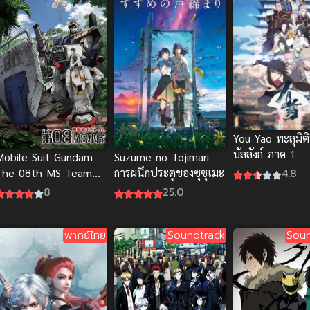
You Yao ทะลุมิติ
บัลลังก์ ภาค 1
Mobile Suit Gundam
Suzume no Tojimari
4.8
The 08th MS Team
การผนึกประตูของซุซุเมะ
(พากย์ไทย)
8
25.0
พากย์ไทย
Soundtrack
Soun