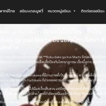
ะพากย์ไทย
อนิเมะเดอะมูฟวี่
หมวดหมู่อนิเมะ
ติดต่อขออนิเมะ
dake ga Inai Machi ย้อนอดีตไขปริศนา ซับไทย
dake ga Inai Machi ย้อนอดีตไขปริศนา 
แตกต่าง
นิเมะแนวสืบสวนต้องห้ามพลาด! **Boku dake ga Inai Machi ย้อนอดีตไขปริศนา ซับ
ี่ส่งเขาย้อนเวลากลับไปแก้ไขอดีตเพื่อป้องกันโศกนาฏกรรม เรื่องนี้ดูง่าย สนุกได้ 
องนี้กำกับโดย Yûichirô Hirakawa ที่มีงานภาพที่เป็นเอกลักษณ์ พาเราจมดิ่งไปใน
imura และ Yasushi Fuchikami ก็ถ่ายทอดอารมณ์ตัวละครออกมาได้ดีมากๆ โดยเฉพา
e ga Inai Machi** ไม่ได้มีแค่เรื่องสืบสวน แต่ยังพูดถึงความกล้าที่จะเผชิญหน
นหัวใจ แต่ก็แอบหน่วงๆ ไปด้วย ใครที่กำลังหาอนิเมะดีๆ สักเรื่องดู รับรองว่าเรื่องนี้ไ
*Boku dake ga Inai Machi** คืออนิเมะที่ครบเครื่อง ทั้งความสนุก ตื่นเต้น และซึ้