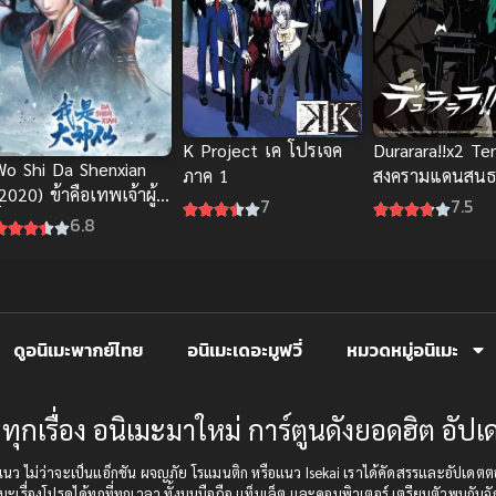
K Project เค โปรเจค
Durarara!!x2 Te
Wo Shi Da Shenxian
ภาค 1
สงครามแดนสนธ
2020) ข้าคือเทพเจ้าผู้
3 ซับไทย 2015
7
7.5
ิ่งใหญ่ ภาค 1
6.8
ดูอนิเมะพากย์ไทย
อนิเมะเดอะมูฟวี่
หมวดหมู่อนิเมะ
ทุกเรื่อง อนิเมะมาใหม่ การ์ตูนดังยอดฮิต อั
บทุกแนว ไม่ว่าจะเป็นแอ็กชัน ผจญภัย โรแมนติก หรือแนว Isekai เราได้คัดสรรและอัป
มะเรื่องโปรดได้ทุกที่ทุกเวลา ทั้งบนมือถือ แท็บเล็ต และคอมพิวเตอร์ เตรียมตัวพบกับจั