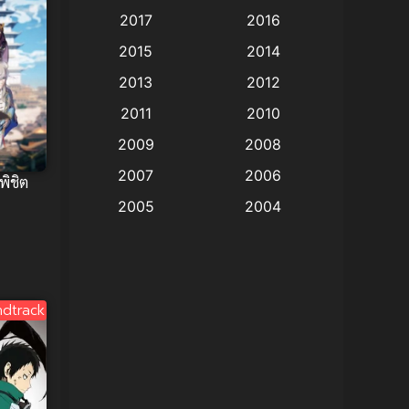
Animation แอนิเมชั่น
(1)
2017
2016
Animation แอนิเมชัน
(19)
2015
2014
2013
2012
anime
(9)
2011
2010
Anime อนิเมะ
(112)
2009
2008
Big tits (นมใหญ่)
(19)
2007
2006
พิชิต
2005
2004
Bitch (ผู้หญิงร่าน)
(1)
2003
2002
Blackmail (ข่มขู่)
(1)
2001
2000
Blood
(1)
1999
1998
dtrack
1997
1996
Bondage (ทาส)
(1)
1993
1992
boys love
(1)
1991
1990