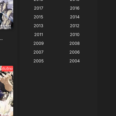
Animation แอนิเมชั่น
(1)
2017
2016
Animation แอนิเมชัน
(19)
2015
2014
2013
2012
anime
(9)
2011
2010
Anime อนิเมะ
(112)
2009
2008
 อคาเด
Big tits (นมใหญ่)
(19)
2007
2006
2005
2004
Bitch (ผู้หญิงร่าน)
(1)
ซับไทย
2003
2002
Blackmail (ข่มขู่)
(1)
2001
2000
Blood
(1)
1999
1998
1997
1996
Bondage (ทาส)
(1)
1993
1992
boys love
(1)
1991
1990