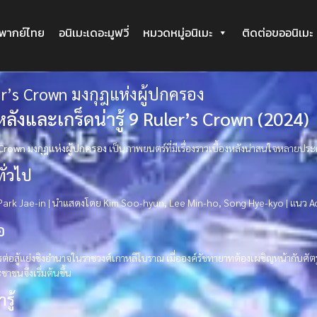
ะพากย์ไทย
อนิเมะเดอะมูฟวี่
หมวดหมู่อนิเมะ
ติดต่อขออนิเมะ
er’s Crown มงกุฎแห่งผู้ปกครอง
งหลังและเกร็ดน่ารู้ 9 Ruler’s Crown (2024)
 Crown มงกุฎแห่งผู้ปกครอง
เป็นภาพยนตร์ที่มีเรื่องราวเบื้องหลังน่าสนใจหลายปร
ทั่วไป
Park Jae-in | นำแสดงโดย Kim Soo-hyun, Lee Min-ho, Song Hye-kyo | แนว Acti
อ
ารต่อสู้แย่งชิงอำนาจในราชวงศ์เกาหลีโบราณ เมื่อองค์รัชทายาทต้องเผชิญหน้ากับศัตรู
าชนจึงเริ่มต้นขึ้น
รู้