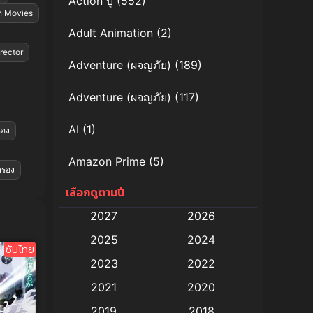
Action บู๊
(552)
n Movies
Adult Animation
(2)
rector
Adventure (ผจญภัย)
(189)
Adventure (ผจญภัย)
(117)
AI
(1)
รอง
Amazon Prime
(5)
ครอง
เลือกดูตามปี
Anal (ประตูหลัง)
(11)
2027
2026
Animation
(579)
2025
2024
ซับไทย
Animation การ์ตูน
(88)
2023
2022
2021
2020
Animation อนิเมะ
(72)
2019
2018