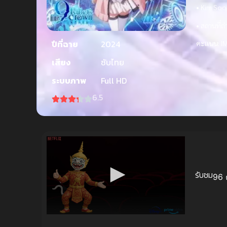
• Kim Soo
• สถานที่ถ่
ปีที่ฉาย
2024
คะแนน:
IM
เสียง
ซับไทย
ระบบภาพ
Full HD
6.5
รับชม
96 ค
Volume
90%