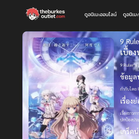
ดูอนิเมะออนไลน์
ดูอนิเม
9 Rul
เบื้อ
9 Ruler’s
ข้อมูล
กำกับโดย 
เรื่องย่
เรื่องราวก
ปกป้องประช
เกร็ดน่า