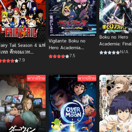
Boku no Hero
Vigilante Boku no
Academia: Final
Fairy Tail Season 4 แฟ
Hero Academia
Season มายฮีโร่
N/A
ี่เทล ศึกจอมเวท
Illegals วิจิลันเต ซับไทย
7.5
เมีย ภาค 8
อภินิหาร ภาค 4
7.9
พากย์ไทย
พากย์ไทย