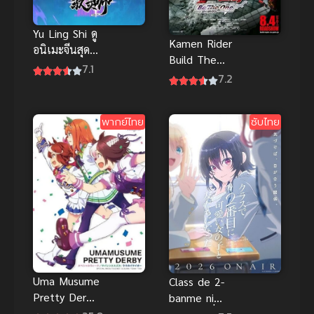
Yu Ling Shi ดู
Kamen Rider
อนิเมะจีนสุด
Build The
มันส์ นักคุม
7.1
Movie Be
7.2
วิญญาณ ซับ
The One
ไทย ยอดเยี่ยม
พากย์ไทย
มากๆ
พากย์ไทย
ซับไทย
Uma Musume
Class de 2-
Pretty Derby
banme ni
สาวม้าโมเอะ
Kawaii เพื่อน