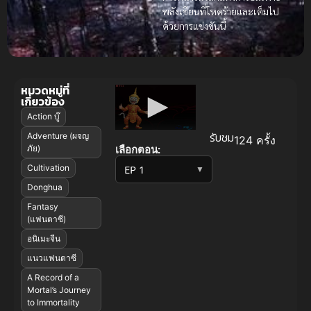
พลังเซียนที่โหดร้ายและเต็มไป
ด้วยการแข่งขันนี้
หมวดหมู่ที่
เกี่ยวข้อง
Action บู๊
รับชม
Adventure (ผจญ
124 ครั้ง
เลือกตอน:
ภัย)
Cultivation
▼
Donghua
Fantasy
(แฟนตาซี)
อนิเมะจีน
แนวแฟนตาซี
A Record of a
Mortal’s Journey
to Immortality