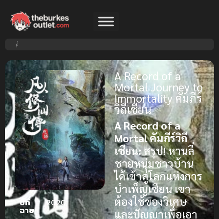
A Record of a
Mortal Journey to
Immortality คัมภีร์
วิถีเซียน
A Record of a
Mortal คัมภีร์วิถี
เซียน:
สรุป! หานลี่
ชายหนุ่มชาวบ้าน
ได้เข้าสู่โลกแห่งการ
บำเพ็ญเซียน เขา
ต้องใช้ของวิเศษ
ปีที่
2020
ฉาย
และปัญญาเพื่อเอา