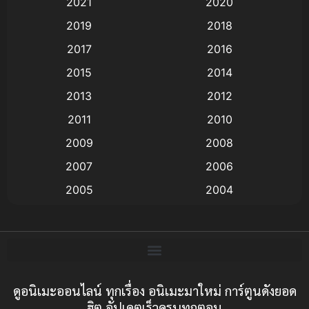
2021
2020
Animation อนิเมะ
(72)
2019
2018
Animation แอนิเมชั่น
(1)
2017
2016
Animation แอนิเมชัน
(19)
2015
2014
2013
2012
anime
(9)
2011
2010
Anime อนิเมะ
(112)
2009
2008
Big tits (นมใหญ่)
(19)
2007
2006
2005
2004
Bitch (ผู้หญิงร่าน)
(1)
2003
2002
Blackmail (ข่มขู่)
(1)
2001
2000
Blood
(1)
1999
1998
1997
1996
ดูอนิเมะออนไลน์ ทุกเรื่อง อนิเมะมาใหม่ การ์ตูนดังยอด
Bondage (ทาส)
(1)
ฮิต อัปเดตเร็วครบทุกตอน
1993
1992