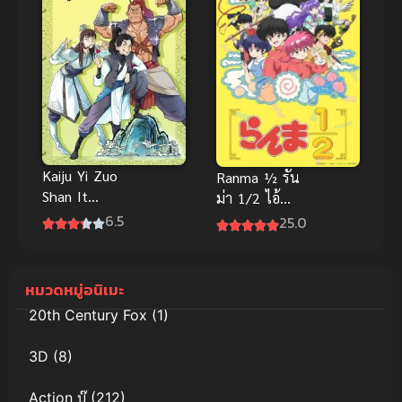
Kaiju Yi Zuo
Ranma ½ รัน
Shan It
ม่า 1/2 ไอ้
Starts With
หนุ่มกังฟู
6.5
25.0
A Mountain
พากย์ไทย ซับ
ตะลุยภูผา
ไทย
หมวดหมู่อนิเมะ
20th Century Fox
(1)
3D
(8)
Action บู๊
(212)