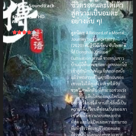
ชีวิตรอดและไต่เต้า
เสียง
Soundtrack
สู่ความเป็นอมตะ
ระบบ
Full HD
อย่างลับ ๆ!
ภาพ
8.2
ดูอนิเมะ A Record of a Mortal
Journey to Immortality
(2020) คัมภีร์วิถีเซียน ซับไทย!
ซี
รีส์ Donghua Xianxia
Cultivation
หานลี่
ชายหนุ่มชาว
บ้านผู้มีพื้นเพธรรมดา ถูกหลอกให้
เข้าสู่สำนักบำเพ็ญเซียนแห่งหนึ่ง
แม้ว่าพรสวรรค์ในการฝึกฝนของ
เขาจะไม่ได้สูงส่ง แต่เขาได้รับ
ขวดวิเศษลึกลับ
ที่สามารถช่วยเร่ง
การเจริญเติบโตของสมุนไพรและ
ยาอายุวัฒนะได้ หานลี่ใช้สิ่งนี้เป็น
ความได้เปรียบที่ซ่อนเร้น
ของเขา
เขาต้องใช้ความรอบคอบอย่าง
ที่สุด และไม่เปิดเผยความสามารถ
ที่แท้จริง เพื่อเอาชีวิตรอดและ
ก้าวหน้าในโลกแห่งการบ่มเพาะ