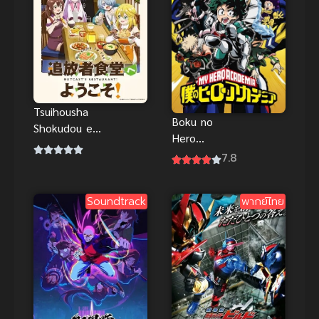
Tsuihousha
Boku no
Shokudou e
Hero
Youkoso!
Academia
7.8
ยินดีต้อนรับ!
(2016) มาย
สู่ร้านอาหารผู้
ฮีโร่ อคาเดเมีย
ถูกขับไล่
Soundtrack
พากย์ไทย
ภาค 1