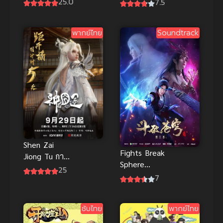
25.0
7.5
ภาค 1 ซับไทย
คนแรกของผม
คือสาวสวย
พากย์ไทย
Soundtrack
อันดับสองของ
ห้อง (ซับไทย)
Shen Zai
Fights Break
Jiong Tu การ
Sphere
เดินทางของ
25
Season 3
7
มหาเทพ ซับ
สัประยุทธ์ทะลุ
ไทย
ฟ้า ภาค 3
ซับไทย
พากย์ไทย