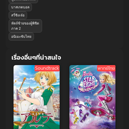
บาสเกตบอล
สวี่ซิงเจ๋อ
หัตถ์ซ้ายของผู้พิชิต
ภาค 2
อนิเมะซับไทย
เรื่องอื่นๆที่น่าสนใจ
Soundtrack
พากย์ไทย