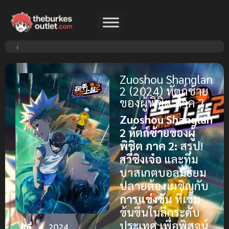
Zuoshou Shanglan
2 (2024) หัตถ์ซ้าย
ของผู้พิชิต ภาค 2
Zuoshou Shanglan
2 หัตถ์ซ้ายของผู้
พิชิต ภาค 2:
สรุป!
สวี่ซิงเจ๋อ
และทีม
บาสเกตบอลมัธยม
ปลายต้องเผชิญกับ
การแข่งขัน
ที่เข้ม
ข้นขึ้นในลีกระดับ
ประเทศ เพื่อพิสูจน์
ปีที่
2024