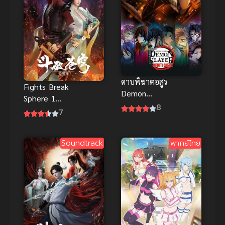
ดาบพิฆาตอสูร
Fights Break
Demon
Sphere 1
Slayer Infinity
8
สัประยุทธ์ทะลุ
7
Castle
ฟ้า ภาค 1
(2025)
Soundtrack
พากย์ไทย