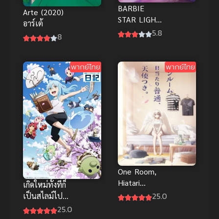
BARBIE
Arte (2020)
STAR LIGHT
อาร์เต้
ADVENTURE
5.8
8
(2016) บาร์บี้
ผจญภัยในหมู่
ดาว พากย์ไทย
พากย์ไทย
พากย์ไทย
One Room,
Hiatari
เกิดใหม่ทั้งทีก็
Futsuu,
25.0
เป็นสไลม์ไป
Tenshi
ซะแล้ว ซับ
25.0
ไทย