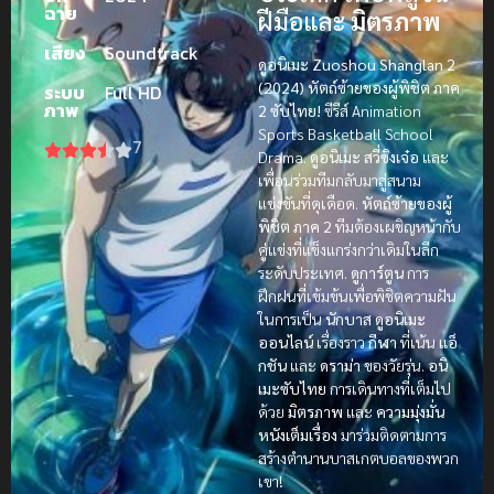
ฉาย
ฝีมือและ
มิตรภาพ
เสียง
Soundtrack
ดูอนิเมะ Zuoshou Shanglan 2
(2024) หัตถ์ซ้ายของผู้พิชิต ภาค
ระบบ
Full HD
ภาพ
2 ซับไทย!
ซีรีส์ Animation
Sports Basketball School
7
Drama.
ดูอนิเมะ
สวี่ซิงเจ๋อ
และ
เพื่อนร่วมทีมกลับมาสู่สนาม
แข่งขันที่ดุเดือด.
หัตถ์ซ้ายของผู้
พิชิต ภาค 2
ทีมต้องเผชิญหน้ากับ
คู่แข่งที่แข็งแกร่งกว่าเดิมในลีก
ระดับประเทศ.
ดูการ์ตูน
การ
ฝึกฝนที่เข้มข้นเพื่อพิชิตความฝัน
ในการเป็น
นักบาส
ดูอนิเมะ
ออนไลน์
เรื่องราว
กีฬา
ที่เน้น
แอ็
กชัน
และ
ดราม่า
ของวัยรุ่น.
อนิ
เมะซับไทย
การเดินทางที่เต็มไป
ด้วย
มิตรภาพ
และ
ความมุ่งมั่น
หนังเต็มเรื่อง
มาร่วมติดตามการ
สร้างตำนานบาสเกตบอลของพวก
เขา!