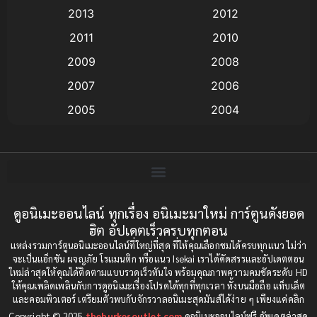
2013
2012
anime
(9)
2011
2010
Anime อนิเมะ
(112)
2009
2008
Big tits (นมใหญ่)
(19)
2007
2006
2005
2004
Bitch (ผู้หญิงร่าน)
(1)
2003
2002
Blackmail (ข่มขู่)
(1)
2001
2000
Blood
(1)
1999
1998
1997
1996
ดูอนิเมะออนไลน์ ทุกเรื่อง อนิเมะมาใหม่ การ์ตูนดังยอด
Bondage (ทาส)
(1)
ฮิต อัปเดตเร็วครบทุกตอน
1993
1992
boys love
(1)
แหล่งรวมการ์ตูนอนิเมะออนไลน์ที่ใหญ่ที่สุด ที่ให้คุณเลือกชมได้ครบทุกแนว ไม่ว่า
1991
1990
จะเป็นแอ็กชัน ผจญภัย โรแมนติก หรือแนว Isekai เราได้คัดสรรและอัปเดตตอน
ใหม่ล่าสุดให้คุณได้ติดตามแบบรวดเร็วทันใจ พร้อมคุณภาพความคมชัดระดับ HD
Censored (เซ็นเซอร์)
1989
(19)
1988
ให้คุณเพลิดเพลินกับการดูอนิเมะเรื่องโปรดได้ทุกที่ทุกเวลา ทั้งบนมือถือ แท็บเล็ต
และคอมพิวเตอร์ เตรียมตัวพบกับจักรวาลอนิเมะสุดมันส์ได้ง่าย ๆ เพียงแค่คลิก
1987
1985
Comedy (ตลก)
(234)
Copyright © 2025
theburkesoutlet.com
ดูอนิเมะออนไลน์ฟรี อัพเดตล่าสุด