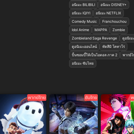
อนิเมะ BILIBILI
อนิเมะ DISNEY+
อนิเมะ IQIYI
อนิเมะ NETFLIX
Comedy Music
Franchouchou
Idol Anime
MAPPA
Zombie
Zombieland Saga Revenge
ดูอนิเม
ดูอนิเมะออนไลน์
ทัตสึมิ โคทาโร่
ปั้นซอมบี้ให้เป็นไอดอล ภาค 2
พากย์ไ
อนิเมะ ซับไทย
พากย์ไทย
ซับไทย
พ