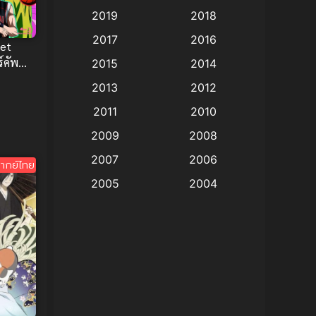
2019
2018
Animation แอนิเมชัน
(19)
2017
2016
ket
Animation แอนิเมชั่น
(1)
์คัพ
2015
2014
ะตาสุด
2013
2012
anime
(9)
2011
2010
Anime อนิเมะ
(112)
2009
2008
Big tits (นมใหญ่)
(19)
2007
2006
ากย์ไทย
2005
2004
Bitch (ผู้หญิงร่าน)
(1)
2003
2002
Blackmail (ข่มขู่)
(1)
2001
2000
Blood
(1)
1999
1998
1997
1996
Bondage (ทาส)
(1)
1993
1992