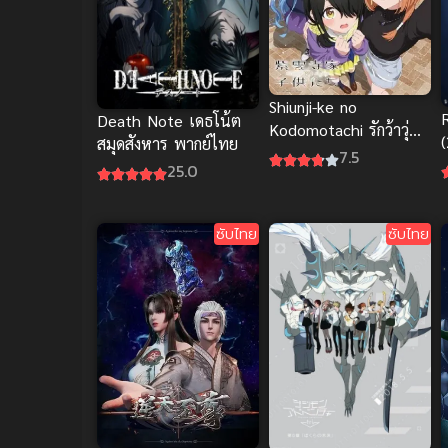
Shiunji-ke no
Death Note เดธโน้ต
Kodomotachi รักว้าวุ่น
(
สมุดสังหาร พากย์ไทย
ในบ้านชิอุนจิ
7.5
เ
25.0
ซับไทย
ซับไทย