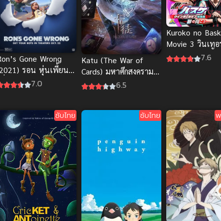
Kuroko no Bas
Movie 3 วินเทอร
พากย์ไทย ศึกชี้ช
7.6
Ron’s Gone Wrong
Katu (The War of
เดือด
2021) รอน หุ่นเพี้ยน
Cards) มหาศึกสงคราม
พื่อนรัก พากย์ไทย ดูฟรี
การ์ด
7.0
6.5
ทุกตอน
ซับไทย
ซับไทย
พ