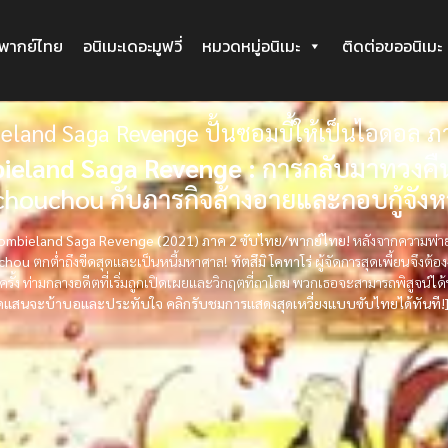
ะพากย์ไทย
อนิเมะเดอะมูฟวี่
หมวดหมู่อนิเมะ
ติดต่อขออนิเมะ
eland Saga Revenge ปั้นซอมบี้ให้เป็นไอดอล ภ
ieland Saga Revenge :
การกลับมาทวงคืน
houchou กับภารกิจล้างอายและกอบกู้จังห
Zombieland Saga Revenge (2021) ภาค 2 ซับไทย/พากย์ไทย!
หลังจากความพ่าย
chou
ตกต่ำถึงขีดสุดและเป็นหนี้มหาศาล!
ทัตสึมิ โคทาโร่
ผู้จัดการสุดเพี้ยนจึงต
ครั้ง ท่ามกลางอดีตที่เริ่มถูกเปิดเผยและวิกฤตที่ถาโถม พวกเธอจะสามารถพิสูจน์ได้หรื
่สุดแสนจะบ้าบอและประทับใจ คลิกรับชมการแสดงสุดเหวี่ยงแบบซับไทยได้ทันที!