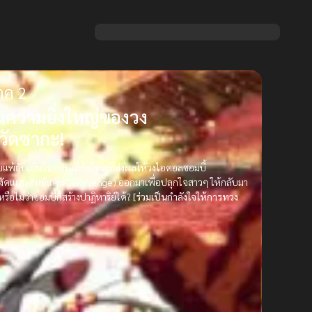
าค 2
ความยิ่งใหญ่ของวง
วัดซากะ!
แพ้ยับเยินในคอนเสิร์ตใหญ่ที่ส่งผลให้วงไอดอลซอมบี้
้องงัดแผน “แก้แค้น” (Revenge) ออกมาเพื่อปลุกใจสาวๆ ให้กลับมา
อไม่ว่าซอมบี้ก็สร้างปาฏิหาริย์ได้?
[ร่วมเป็นกำลังใจให้การทวง
]