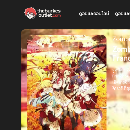
ดูอนิเมะออนไลน์
ดูอนิเม
Zombi
Zomb
Franc
ดูอนิเมะ 
Franchou
เฉิดฉายอีก
คืนเวทีที