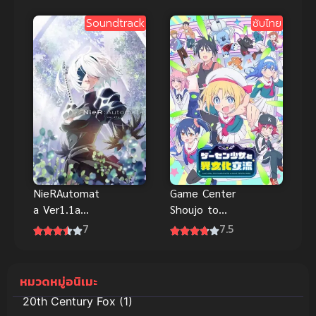
Soundtrack
ซับไทย
NieRAutomat
Game Center
a Ver1.1a
Shoujo to
Part 1 เนียร์
Ibunka
7
7.5
ออโตมาต้า
Kouryuu แลก
ภาค 1 ซับไทย
เปลี่ยน
2023
วัฒนธรรมกับ
หมวดหมู่อนิเมะ
สาวเกม
20th Century Fox
(1)
เซ็นเตอร์