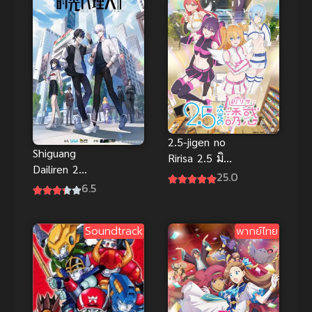
2.5-jigen no
Shiguang
Ririsa 2.5 มิติ
Dailiren 2
ริริสะ (ซับ
25.0
(Link Click
6.5
ไทย)
S2) ข้ามเวลา
พิชิตภารกิจ
Soundtrack
พากย์ไทย
ภาค 2