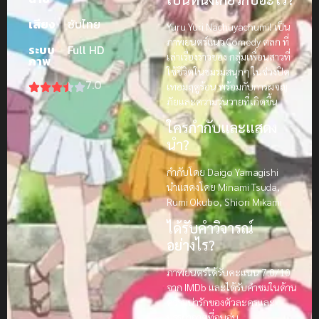
เสียง
ซับไทย
Yuru Yuri Nachuyachumi! เป็น
ภาพยนตร์แนว Comedy ตลก ที่
ระบบ
Full HD
เล่าเรื่องราวของ กลุ่มเพื่อนสาวที่
ภาพ
ใช้ชีวิตในชมรมสนุกๆ ในช่วงปิด
7.0
เทอมฤดูร้อน พร้อมกับการผจญ
ภัยและความวุ่นวายที่เกิดขึ้น
ใครกำกับและแสดง
นำ?
กำกับโดย Daigo Yamagishi
นำแสดงโดย Minami Tsuda,
Rumi Okubo, Shiori Mikami
ได้รับคำวิจารณ์
อย่างไร?
ภาพยนตร์ได้รับคะแนน 7.0/10
จาก IMDb และได้รับคำชมในด้าน
ความน่ารักของตัวละครและ
บรรยากาศที่อบอุ่น