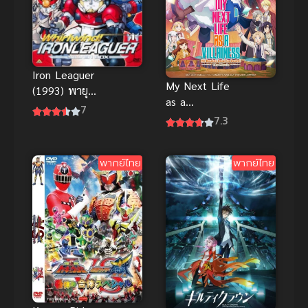
Iron Leaguer
My Next Life
(1993) พายุ
as a
หมุน ไออ้อน
7
Villainess เกิด
7.3
ลีค
ใหม่เป็นนาง
ร้าย เดอะมูฟวี่
พากย์ไทย
พากย์ไทย
พากย์ไทย