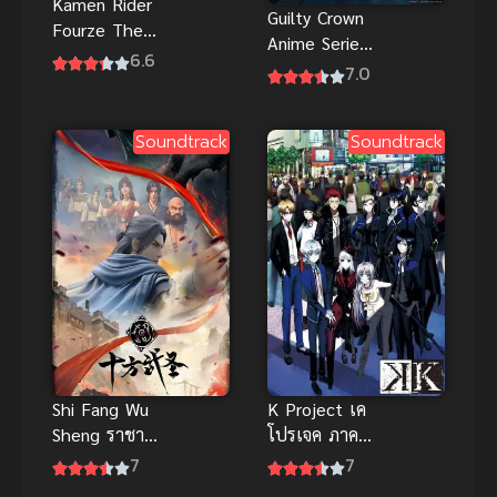
Kamen Rider
Guilty Crown
Fourze The
Anime Series
Movie
6.6
ปฏิวัติหัตถ์
7.0
Everyone
ราชัน พากย์
Space is
ไทย
Here! พากย์
Soundtrack
Soundtrack
ไทย
Shi Fang Wu
K Project เค
Sheng ราชา
โปรเจค ภาค
นักบู๊สู้สิบทิศ
1
7
7
ภาค 1