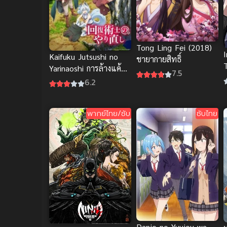
Tong Ling Fei (2018)
I
Kaifuku Jutsushi no
ชายากายสิทธิ์
Yarinaoshi การล้างแค้น
7.5
ของผู้กล้าสายฮีล
6.2
ส
พากย์ไทย/ซับ
ซับไทย
Danjo no Yuujou wa