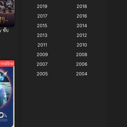
2019
2018
Animation แอนิเมชั่น
(1)
2017
2016
Animation แอนิเมชัน
(19)
2015
2014
y ซับ
2013
2012
anime
(9)
2011
2010
Anime อนิเมะ
(112)
2009
2008
Big tits (นมใหญ่)
(19)
ากย์ไทย
2007
2006
2005
2004
Bitch (ผู้หญิงร่าน)
(1)
2003
2002
Blackmail (ข่มขู่)
(1)
2001
2000
Blood
(1)
1999
1998
1997
1996
Bondage (ทาส)
(1)
1993
1992