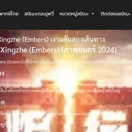
ะพากย์ไทย
อนิเมะเดอะมูฟวี่
หมวดหมู่อนิเมะ
ติดต่อขออนิเมะ
 Xingzhe (Embers) เงาแค้นสองเส้นทาง
 Xingzhe (Embers) (ภาพยนตร์ 2024)
gzhe (Embers)
(ชื่อไทย: เงาแค้นสองเส้นทาง) เป็นภาพยนตร์ Action สัญชาติจีน
่อง
ารต่อสู้และแก้แค้นที่เต็มไปด้วยความเข้มข้น เมื่อตัวละครหลักต้องเผชิญหน้าก
ินใจที่ยากลำบาก การต่อสู้เพื่อความยุติธรรมนำไปสู่การเผชิญหน้าครั้งใหญ่
ิต
รื่องนี้ผลิตโดย Unknown นำแสดงโดย Unknown ถ่ายทำที่ สถานที่ต่างๆ
บรับ