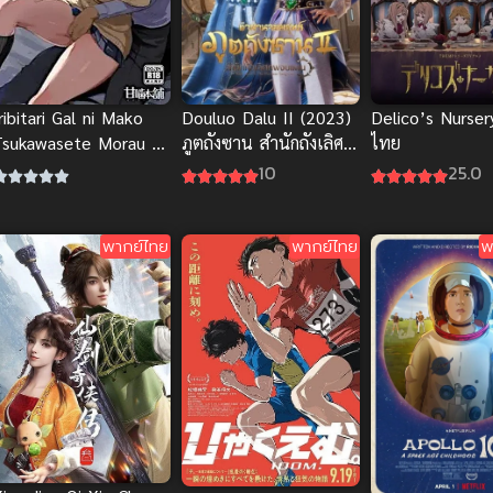
Delico’s Nurser
ribitari Gal ni Mako
Douluo Dalu II (2023)
ไทย
Tsukawasete Morau H-
ภูตถังซาน สำนักถังเลิศ
Anime ซับไทย Big tits
ภพฯ ภาค 2
25.0
10
รุปก่อนดู
พากย์ไทย
พากย์ไทย
พ