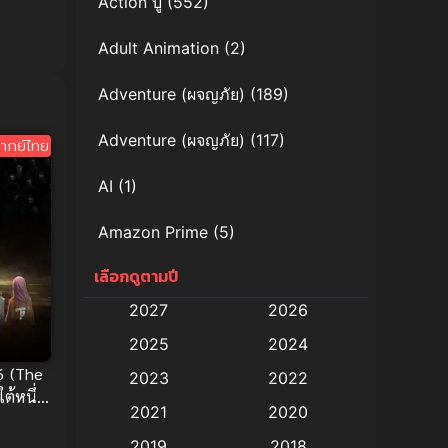
Action บู๊
(552)
Adult Animation
(2)
Adventure (ผจญภัย)
(189)
Adventure (ผจญภัย)
(117)
ากย์ไทย
AI
(1)
Amazon Prime
(5)
เลือกดูตามปี
Anal (ประตูหลัง)
(11)
2027
2026
Animation
(579)
2025
2024
Animation การ์ตูน
(88)
6 (The
2023
2022
ต้หนึ่ง
2021
2020
Animation อนิเมะ
(72)
ทย
2019
2018