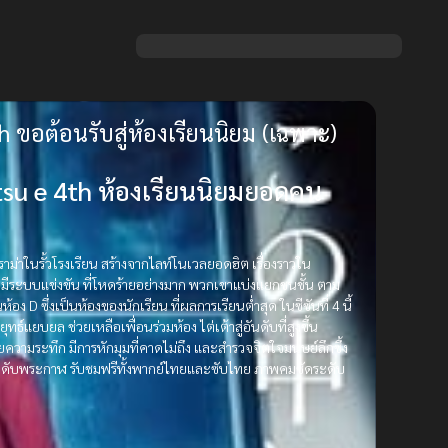
 ขอต้อนรับสู่ห้องเรียนนิยม (เฉพาะ)
tsu e 4th ห้องเรียนนิยมยอดคน
ม่าในรั้วโรงเรียน สร้างจากไลท์โนเวลยอดฮิต เรื่องราวใน
หลังมีระบบแข่งขัน ที่โหดร้ายอย่างมาก พวกเขาแบ่งแยกชนชั้น ตาม
อง D ซึ่งเป็นห้องของนักเรียน ที่ผลการเรียนต่ำสุด ในซีซันที่ 4 นี้
ทธ์แยบยล ช่วยเหลือเพื่อนร่วมห้อง ไต่เต้าสู่อันดับที่สูงขึ้น
ความระทึก มีการหักมุมที่คาดไม่ถึง และสำรวจจิตใจมนุษย์ลึกซึ้ง
ส์ระดับพระกาฬ รับชมฟรีทั้งพากย์ไทยและซับไทย ภาพคมชัดระดับ