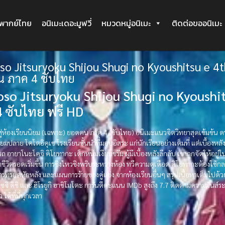
ะพากย์ไทย
อนิเมะเดอะมูฟวี่
หมวดหมู่อนิเมะ
ติดต่อขออนิเมะ
o Jitsuryoku Shijou Shugi no Kyoushitsu e 4th
 ภาค 4 ซับไทย
so Jitsuryoku Shijou Shugi no Kyoushi
 ซับไทย ฟรี HD
ู่ห้องเรียนนิยม (เฉพาะ) ยอดคน ภาค 4 (ซับไทย) อนิเมะแนวจิตวิทยาสุดเข้มข้น ดรา
ธยมปลาย โคโดอิคุเซ โรงเรียนชั้นนำที่มอบอิสระ แก่นักเรียนอย่างเต็มที่ แต่เบื้อง
อายาโนะโคจิ คิโยทากะ เด็กหนุ่มเงียบขรึม ผู้มีเบื้องหลังลึกลับ เขาถูกจัดให้อยู่ในห้
าชีวิตรอดเริ่มขึ้น การชิงไหวชิงพริบระหว่างห้อง ทวีความดุเดือด คิโยทากะต้องใช้กลยุ
รทรยศหักหลัง และแผนการร้ายของคู่แข่ง จากห้องเรียนอื่นๆ สรุปเนื้อหาเต็มไปด้วย
ซจิ คิชิ และ ฮิโรยูกิ ฮาชิโมโตะ การันตีคะแนน IMDb สูงถึง 7.7 ติดตามความมัน
ได้ที่นี่ทุกเวลา