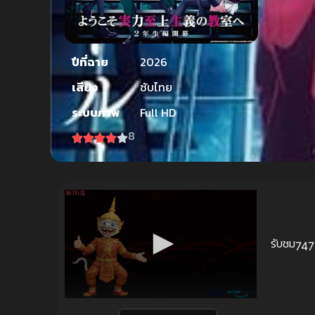
ปีที่ฉาย
2026
เสียง
ซับไทย
ระบบภาพ
Full HD
8
รับชม
747 
Volume
90%