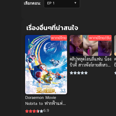
▼
เลือกตอน:
เรื่องอื่นๆที่น่าสนใจ
พากย์ไทย
พากย์ไทย/ซับ
คลิปหลุดโอนลี่แฟน น้อง
บิวตี้ สาวพังก์ลายสักสวย
บริการปากจัดหนัก
จ
เ
Doraemon Movie
Nobita to ฟากฟ้าแห่ง
ยูโทเปีย พากย์ไทย อนิ
6.9
เมะสุดซึ้ง