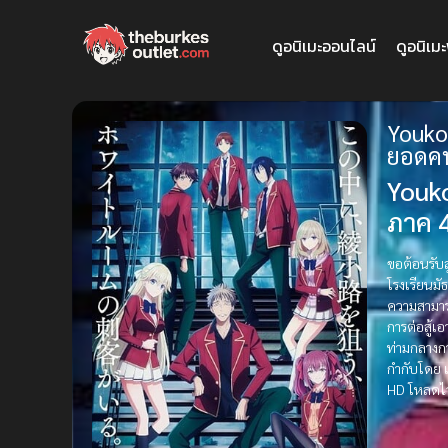
ดูอนิเมะออนไลน์
ดูอนิเม
Youkos
ยอดคน
Youko
ภาค 4
ขอต้อนรับส
โรงเรียนมั
ความสามารถ 
การต่อสู้เอ
ท่ามกลางกา
กำกับโดย เ
HD โหลดไว 