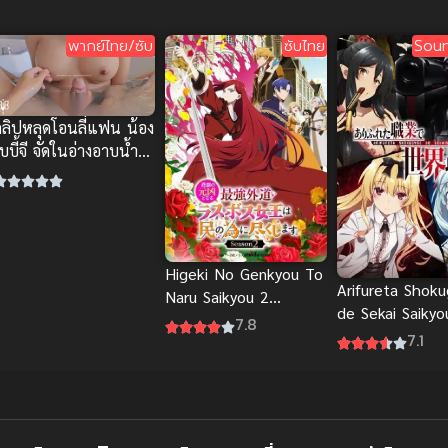
กะ ไม่เข้าใจความน่ารัก
ของฉันเลย
พากย์ไทย/ซับ
ซับไทย
Soun
คลิปหลุดโอนลี่แฟน น้อง
บบี้จี จัดในอ่างอาบน้ำ
นมใหญ่หัวนมสวย
บริการปาก
Higeki No Genkyou To
Arifureta Shok
Naru Saikyou 2
de Sekai Saikyo
โศกนาฏกรรมของตัวร้าย
7.8
กระจอกแล้วทำไม
7.1
สุดแกร่ง ภาค 2 (ซับ
ข้าก็เทพ ภาค 1
ไทย)