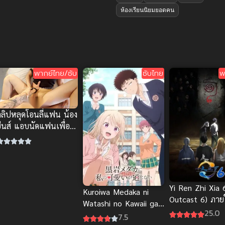
ห้องเรียนนิยมยอดคน
พากย์ไทย/ซับ
ซับไทย
พ
คลิปหลุดโอนลี่แฟน น้อง
ยีนส์ แอบนัดแฟนเพื่อน
ัดหนัก นมเด้งรัวๆ คราง
สียว
Yi Ren Zhi Xia 
Kuroiwa Medaka ni
Outcast 6) ภายใ
Watashi no Kawaii ga
คน ภาค 6 ซับไ
25.0
Tsuujinai คุโรอิวะ เมดา
7.5