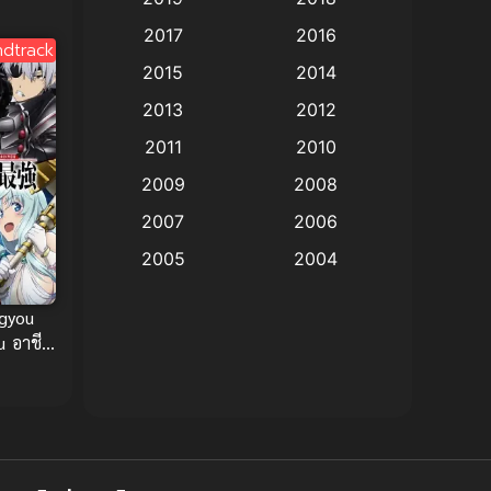
Animation แอนิเมชั่น
(1)
2017
2016
dtrack
Animation แอนิเมชัน
(19)
2015
2014
2013
2012
anime
(9)
2011
2010
Anime อนิเมะ
(112)
2009
2008
Big tits (นมใหญ่)
(19)
2007
2006
2005
2004
Bitch (ผู้หญิงร่าน)
(1)
2003
2002
ugyou
Blackmail (ข่มขู่)
(1)
2001
2000
u อาชีพ
 ยังไง
Blood
(1)
1999
1998
1997
1996
Bondage (ทาส)
(1)
1993
1992
boys love
(1)
1991
1990