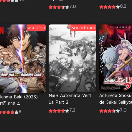
Utaenai Miku ซ
สงครามเรือรบสยบโลก
8.2
7.0
(ซับไทย)
พากย์ไทย
Soundtrack
NieR Automata Ver1
Arifureta Shok
Hanma Baki (2023)
1a Part 2
de Sekai Saikyo
บากิ ภาค 4
Season 3 อาชีพ
7.3
7.0
8
แล้วทำไม ยังไงข
ภาค 3