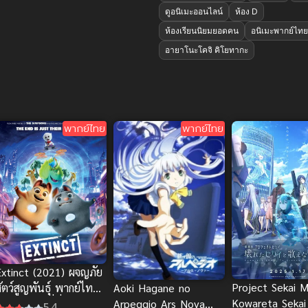
ดูอนิเมะออนไลน์
ห้อง D
ห้องเรียนนิยมยอดคน
อนิเมะพากย์ไทย
อายาโนะโคจิ คิโยทากะ
พากย์ไทย
พากย์ไทย
Extinct (2021) ผจญภัย
Project Sekai 
ัตว์สูญพันธุ์ พากย์ไทยดู
Aoki Hagane no
Kowareta Sekai
รีออนไลน์ที่นี่จ้า
Arpeggio Ars Nova
5.4