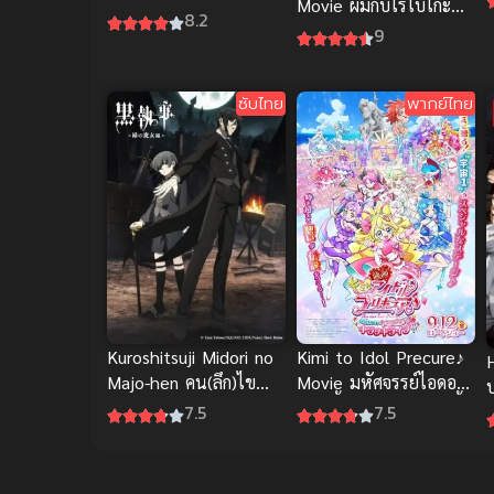
Movie ผมกับโรโบโกะ
(พากย์ไทย)
8.2
หุ่นเมดพันธุ์ซ่า
9
ซับไทย
พากย์ไทย
Kuroshitsuji Midori no
Kimi to Idol Precure♪
Majo-hen คน(ลึก)ไข
Movie มหัศจรรย์ไอดอล
ปริศนา(ลับ) ภาค 5
พริตตี้เคียว คอนเสิร์ตนี้
7.5
7.5