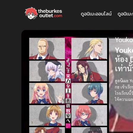
ดูอนิเมะออนไลน์
ดูอนิเม
Youko
Youk
ห้อง
เท่านั
ดูอนิเมะ 
กะ
เข้าเรี
โรงเรียนนี้
ใช้ความฉลา