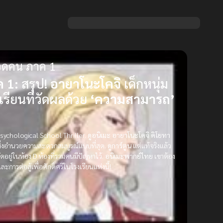
ยอดคน ภาค 1
 1:
สรุป!
อายาโนะโคจิ
เด็กหนุ่ม
รียนที่วัดผลด้วย
‘ความสามารถ’
Psychological School Thriller.
ดูอนิเมะ
อายาโนะโคจิ คิโยทา
มีสิ่งอำนวยความสะดวกสมบูรณ์แบบที่สุด.
ดูการ์ตูน
แต่แท้จริงแล้ว
ัดอยู่ในห้อง
D
ห้องที่รวมคนมีปัญหาไว้.
อนิเมะพากย์ไทย
เขาต้อง
ารต่อสู้เพื่อศักดิ์ศรีในโรงเรียนแห่งนี้!