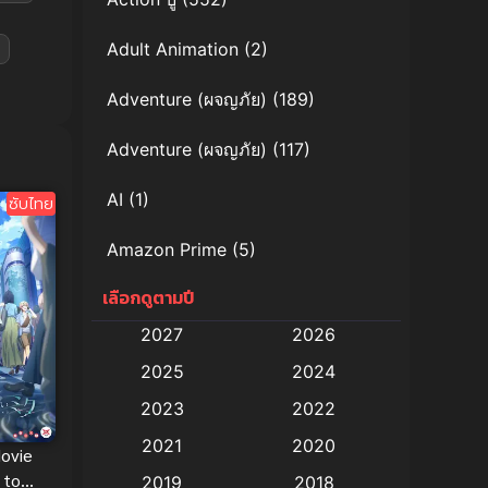
Adult Animation
(2)
Adventure (ผจญภัย)
(189)
Adventure (ผจญภัย)
(117)
AI
(1)
ซับไทย
Amazon Prime
(5)
เลือกดูตามปี
Anal (ประตูหลัง)
(11)
2027
2026
Animation
(579)
2025
2024
Animation การ์ตูน
(88)
2023
2022
2021
2020
Animation อนิเมะ
(72)
Movie
 to
2019
2018