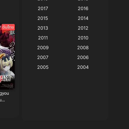
Animation แอนิเมชั่น
(1)
ับไทย
2017
2016
Animation แอนิเมชัน
(19)
2015
2014
ซับไทย
2013
2012
anime
(9)
2011
2010
Anime อนิเมะ
(112)
2009
2008
Big tits (นมใหญ่)
(19)
2007
2006
2005
2004
Bitch (ผู้หญิงร่าน)
(1)
2003
2002
Blackmail (ข่มขู่)
(1)
2001
2000
ugyou
Blood
(1)
1999
1998
u
กระจอก
1997
1996
Bondage (ทาส)
(1)
้าก็เทพ
1993
1992
boys love
(1)
1991
1990