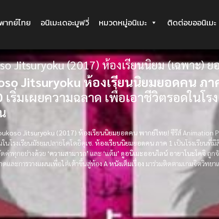
ะพากย์ไทย
อนิเมะเดอะมูฟวี่
หมวดหมู่อนิเมะ
ติดต่อขออนิเมะ
so Jitsuryoku (2017) ห้องเรียนนิยม (เฉพาะ) 
oso Jitsuryoku ห้องเรียนนิยมยอดคน ภาค
D
เริ่มเผยความฉลาด เพื่อเอาชีวิตรอดในโรงเ
้น
Youkoso Jitsuryoku (2017) ห้องเรียนนิยมยอดคน พากย์ไทย!
ซีรีส์ Animation 
ยนในโรงเรียนมัธยมปลายโคโดอิคุเซ.
ห้องเรียนนิยมยอดคน ภาค 1
เป็นโรงเรียนที่
วัดค่าทุกอย่างด้วย
‘ความสามารถ’
และ
‘แต้ม’
ดูอนิเมะออนไลน์
อายาโนะโคจิ
ถูกจ
ดและการวางแผนเพื่อไต่เต้าขึ้นสู่ห้อง
A
หนังเต็มเรื่อง
มาร่วมติดตามเกมจิตวิทยาและก