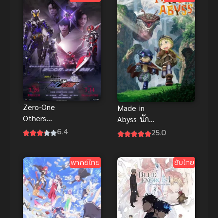
น่ารัก
Zero-One
Made in
Others
Abyss นัก
Kamen Rider
บุกเบิกหลุม
6.4
25.0
MetsubouJinr
ยักษ์ พากย์
ai พากย์ไทย
ไทย ซับไทย
พากย์ไทย
ซับไทย