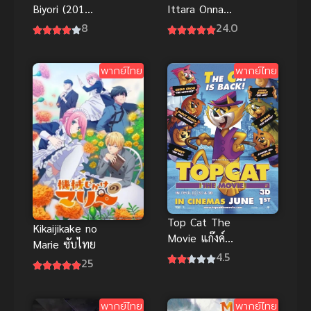
Ittara Onna
Biyori (2013)
ga Inakatta
สาวใสหัวใจ
24.0
8
Hanashi ซับ
บ้านทุ่ง ภาค 1
ไทย
พากย์ไทย
พากย์ไทย
Top Cat The
Kikaijikake no
Movie แก๊งค์
Marie ซับไทย
เหมียวป่วน
4.5
25
เมือง พากย์
ไทย อนิเมะ
แมวแสนซน
พากย์ไทย
พากย์ไทย