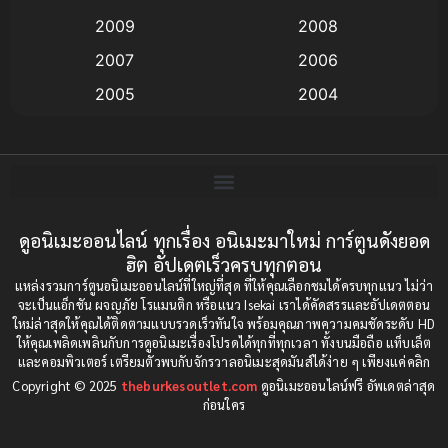
Anime อนิเมะ
(112)
2009
2008
Big tits (นมใหญ่)
(19)
2007
2006
2005
2004
Bitch (ผู้หญิงร่าน)
(1)
2003
2002
Blackmail (ข่มขู่)
(1)
2001
2000
Blood
(1)
1999
1998
1997
1996
ดูอนิเมะออนไลน์ ทุกเรื่อง อนิเมะมาใหม่ การ์ตูนดังยอด
Bondage (ทาส)
(1)
ฮิต อัปเดตเร็วครบทุกตอน
1993
1992
boys love
(1)
แหล่งรวมการ์ตูนอนิเมะออนไลน์ที่ใหญ่ที่สุด ที่ให้คุณเลือกชมได้ครบทุกแนว ไม่ว่า
1991
1990
จะเป็นแอ็กชัน ผจญภัย โรแมนติก หรือแนว Isekai เราได้คัดสรรและอัปเดตตอน
ใหม่ล่าสุดให้คุณได้ติดตามแบบรวดเร็วทันใจ พร้อมคุณภาพความคมชัดระดับ HD
Censored (เซ็นเซอร์)
1989
(19)
1988
ให้คุณเพลิดเพลินกับการดูอนิเมะเรื่องโปรดได้ทุกที่ทุกเวลา ทั้งบนมือถือ แท็บเล็ต
และคอมพิวเตอร์ เตรียมตัวพบกับจักรวาลอนิเมะสุดมันส์ได้ง่าย ๆ เพียงแค่คลิก
1987
1985
Comedy (ตลก)
(85)
Copyright © 2025
theburkesoutlet.com
ดูอนิเมะออนไลน์ฟรี อัพเดตล่าสุด
1984
1983
ก่อนใคร
Comedy (ตลก)
(234)
1982
1981