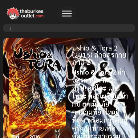
Ushio & Tora 2
(2016) ล่าอสูรกาย
ภาค 2
Ushio & Tora 2 ล่า
อสูรกาย ภาค 2:
สรุป!
อุชิโอะ
และ
โทระ
ต้องเผชิญหน้า
กับ
ฮาเม็ง
ภัย
คุกคามที่ยิ่งใหญ่
ที่สุด พร้อมการต่อสู้
ครั้งสุดท้ายเพื่อ
ตัดสินชะตากรรม
ปีที่
2016