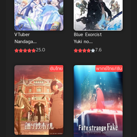
VTuber
Blue Exorcist
Nandaga
Yuki no
Haishin Kiri
Hate-hen เอ็ก
25.0
7.6
Wasuretara
ซอร์ซิสต์พันธุ์
ซับไทย
ปีศาจ ภาค 4
ซับไทย
พากย์ไทย/ซับ