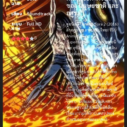
ฉาย
ของ
มนุษยชาติ
และ
อสูร
เสียง
Soundtrack
ระบบ
Full HD
ดูอนิเมะ Ushio & Tora 2 (2016)
ภาพ
ล่าอสูรกาย ภาค 2 ซับไทย!
ซีรีส์
Animation Action
8
Supernatural Shounen.
ดูอนิ
เมะ
อุชิโอะ
และ
โทระ
ยังคงเดิน
ทางเพื่อรวบรวม
หอกอสูร
ล่าอสูร
กาย ภาค 2
พวกเขาต้องเผชิญ
หน้ากับภัยคุกคามที่แท้จริงคือ
ฮา
เม็ง
ดูการ์ตูน
การต่อสู้ครั้งสุดท้าย
ที่ต้องใช้พลังทั้งหมดที่มีเพื่อ
ปกป้องโลก.
ดูอนิเมะออนไลน์
เรื่องราว
แอ็กชัน
เหนือธรรมชาติ
ที่มีฉากต่อสู้ที่ดุเดือด.
อนิเมะซับ
ไทย
การเปิดเผยความลับของ
หอกอสูร
และ
ฮาเม็ง
หนังเต็ม
เรื่อง
มาร่วมติดตามบทสรุปของ
ตำนานอสูรกายและมนุษย์!