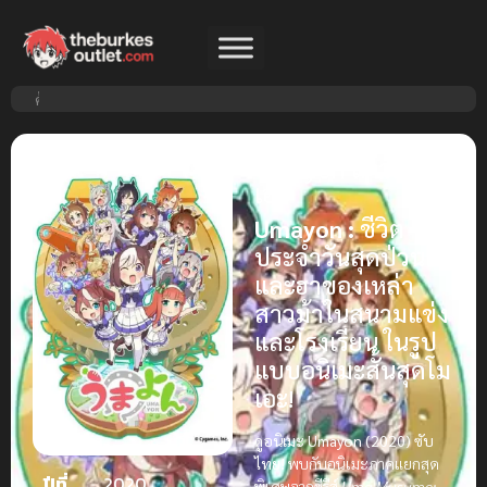
Umayon สาวม้าโม
เอะ
Umayon :
ชีวิต
ประจำวันสุดป่วน
และฮาของเหล่า
สาวม้าในสนามแข่ง
และโรงเรียน ในรูป
แบบอนิเมะสั้นสุดโม
เอะ!
ดูอนิเมะ Umayon (2020) ซับ
ไทย!
พบกับอนิเมะภาคแยกสุด
ปีที่
2020
พิเศษจากซีรีส์
Uma Musume: