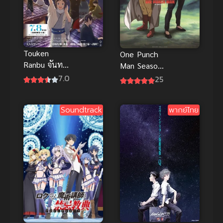
Touken
One Punch
Ranbu จันทรา
Man Season
บทแห่ง
3 ซับไทย
7.0
25
จันทรา โท
เคนรันบุ ซับ
Soundtrack
พากย์ไทย
ไทย อนิเมะ
ต่อสู้ดีมาก