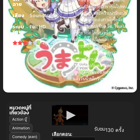
ฉาย
Pretty Derby
ที่จะพาคุณไปพบ
กับด้านรั่วๆ และความน่ารักฉบับ
เสียง
Soundtrack
กระเป๋าของเหล่าสาวม้าชื่อดัง ไม่
ระบบ
Full HD
ว่าจะเป็น
สเปเชียล วีค
,
ไซเลนซ์
ภาพ
สึซึกะ
หรือ
โทไก เทโอ
ผ่านเรื่อง
ราวในรั้วโรงเรียนและการทำ
6.3
กิจกรรมสุดฮาที่หาดูไม่ได้ในภาค
หลัก! แม้จะตัวเล็กแต่ความสนุก
และพลังงานล้นเหลือแน่นอน
[ร่วมยิ้มไปกับความสดใสและมุก
ตลกสุดคิวท์ของเหล่าสาวม้าได้
แล้ววันนี้ คลิกรับชมเลย!]
หมวดหมู่ที่
เกี่ยวข้อง
Action บู๊
รับชม
Animation
130 ครั้ง
เลือกตอน:
Comedy (ตลก)