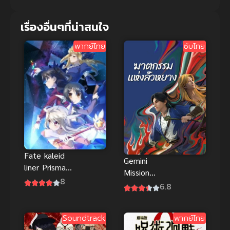
เรื่องอื่นๆที่น่าสนใจ
พากย์ไทย
ซับไทย
Fate kaleid
Gemini
liner Prisma
Mission
Illya สาวน้อย
8
(2023)
6.8
เวทมนตร์อิลิ
ฆาตกรรมแห่ง
ยา ภาค 1
ลั่วหยาง ซับ
Soundtrack
พากย์ไทย
ไทย อนิเมะ