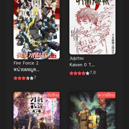
สืบสวนคดี
Jujutsu
Fire Force 2
Kaisen 0 The
หน่วยผจญคน
Movie (2022)
7.8
ไฟลุก ภาค 2
7
มหาเวทย์ผนึก
มาร ซีโร่
พากย์ไทย
ซับไทย
พากย์ไทย