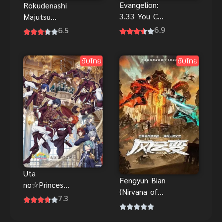
Evangelion:
Rokudenashi
3.33 You Can
Majutsu
(Not) Redo
Koushi to
6.9
6.5
พากย์ไทยดู
Akashic
ฟรีออนไลน์จ้า
Records 1
ซับไทย
ซับไทย
Uta
Fengyun Bian
no☆Princesa
(Nirvana of
ma♪ Movie
7.3
Storm Rider)
Maji Love
ฟงอวิ๋น ขี่พายุ
Kingdom ซับ