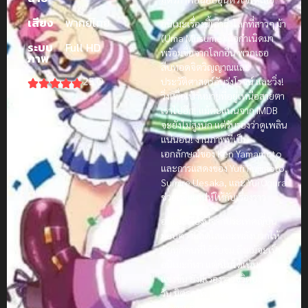
เสียง
พากย์ไทย
อนิเมะเรื่องนี้เล่าถึงโลกที่สาวๆ ม้า
(Uma Musume) ถือกำเนิดมา
ระบบ
Full HD
พร้อมชื่อจากโลกอื่น พวกเธอ
ภาพ
สืบทอดจิตวิญญาณและ
25.0
ประวัติศาสตร์อันรุ่งโรจน์ และวิ่ง!
วิ่งเพื่อเป้าหมายที่อยู่เหนือสายตา
เราไปอีก! แม้คะแนนจาก IMDB
จะยังไม่สูงนัก แต่รับรองว่าดูเพลิน
แน่นอน! งานภาพที่เป็น
เอกลักษณ์ของ Ken Yamamoto
และการแสดงของ Yuri Fujimoto,
Sumire Uesaka, และ Yui Ogura
ช่วยเพิ่มเสน่ห์ให้กับเรื่องราว
อนิเมะเรื่องนี้จากประเทศญี่ปุ่น
มอบความสดใสและพลังบวกให้
กับทุกคนที่ได้รับชม ถึงแม้จะเป็น
อนิเมะกีฬา แต่ก็ไม่ได้เน้นแค่การ
แข่งขัน ยังมีเรื่องราวชีวิตประจำ
วัน มิตรภาพ และความฝันให้
ติดตามอีกด้วย