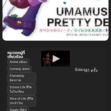
สรุป: Uma Musume Pretty
Derby ไม่ได้มีดีแค่ความน่ารัก แต่
ยังสอดแทรกเรื่องราวความ
พยายามและมิตรภาพที่ทำให้เรา
ยิ้มตามได้ตลอด
หมวดหมู่ที่
เกี่ยวข้อง
Anime อนิเมะ
รับชม
Comedy (ตลก)
161 ครั้ง
Friendship
มิตรภาพ
School Life ชีวิต
ในโรงเรียน
Slice of Life (ชีวิต
ประจำวัน)
Sports (กีฬา)