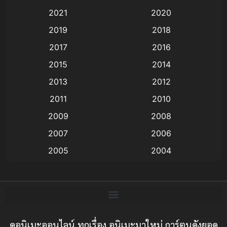
2021
2020
Animation อนิเมะ
(72)
2019
2018
Animation แอนิเมชั่น
(1)
2017
2016
Animation แอนิเมชัน
(19)
2015
2014
2013
2012
anime
(9)
2011
2010
Anime อนิเมะ
(112)
2009
2008
Big tits (นมใหญ่)
(19)
2007
2006
2005
2004
Bitch (ผู้หญิงร่าน)
(1)
2003
2002
Blackmail (ข่มขู่)
(1)
2001
2000
Blood
(1)
1999
1998
1997
1996
ดูอนิเมะออนไลน์ ทุกเรื่อง อนิเมะมาใหม่ การ์ตูนดังยอด
Bondage (ทาส)
(1)