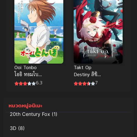
Ooi Tonbo
Takt Op
โออิ ทอมโบะ
Destiny ลิขิต
ภาค 1 ซับไทย
เสียง บรรเลง
6.3
7
2024
ชะตา
หมวดหมู่อนิเมะ
20th Century Fox
(1)
3D
(8)