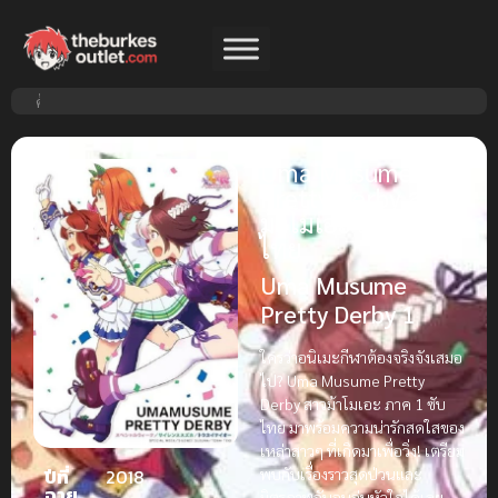
Uma Musume
Pretty Derby สาว
ม้าโมเอะ ภาค 1 ซับ
ไทย
Uma Musume
Pretty Derby 1
ใครว่าอนิเมะกีฬาต้องจริงจังเสมอ
ไป? Uma Musume Pretty
Derby สาวม้าโมเอะ ภาค 1 ซับ
ไทย มาพร้อมความน่ารักสดใสของ
เหล่าสาวๆ ที่เกิดมาเพื่อวิ่ง! เตรียม
พบกับเรื่องราวสุดป่วนและ
ปีที่
2018
ฉาย
มิตรภาพอันอบอุ่นหัวใจได้เลย