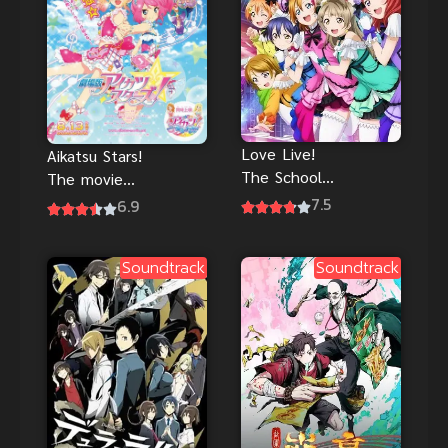
Love Live!
Aikatsu Stars!
The School
The movie
Idol Movie
ซับไทย
7.5
6.9
เลิฟไลฟ์!
ปฏิบัติการไอ
Soundtrack
Soundtrack
ดอลจำเป็น
มูฟวี่ พากย์
ไทย