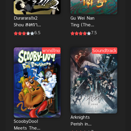
Durarara!!x2
Gu Wei Nan
Shou สงคราม
Ting (The
แดนสนธยา
Chosen One)
6.5
7.5
ภาค 2 ซับไทย
ลิขิตลับผู้ถูก
2015
พากย์ไทย
Soundtrack
Arknights
ScoobyDoo!
Perish in
Meets The
Frost สงคราม