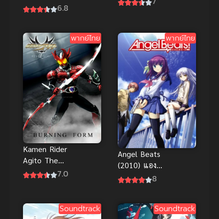
7
Boo Brothers
6.8
หุบเขาน้ำแข็ง
สคูบี้ดู ตะลุย
ภาค 2
ปราสาทผีสิง
พากย์ไทย
พากย์ไทย
พากย์ไทย
Kamen Rider
Angel Beats
Agito The
(2010) แองเจิ
Movie
7.0
ลบีทส์! แผน
8
Burning &
พิชิตนางฟ้า
Shining From
พากย์ไทย
Soundtrack
Soundtrack