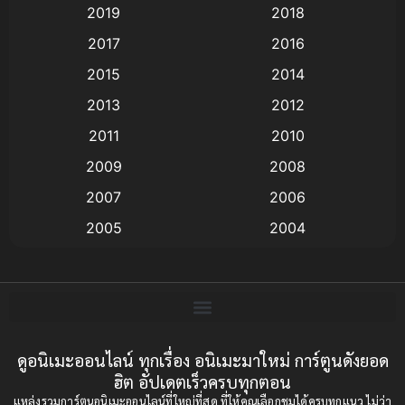
2019
2018
Animation แอนิเมชั่น
(1)
2017
2016
Animation แอนิเมชัน
(19)
2015
2014
2013
2012
anime
(9)
2011
2010
Anime อนิเมะ
(112)
2009
2008
Big tits (นมใหญ่)
(19)
2007
2006
2005
2004
Bitch (ผู้หญิงร่าน)
(1)
2003
2002
Blackmail (ข่มขู่)
(1)
2001
2000
Blood
(1)
1999
1998
1997
1996
ดูอนิเมะออนไลน์ ทุกเรื่อง อนิเมะมาใหม่ การ์ตูนดังยอด
Bondage (ทาส)
(1)
ฮิต อัปเดตเร็วครบทุกตอน
1993
1992
boys love
(1)
แหล่งรวมการ์ตูนอนิเมะออนไลน์ที่ใหญ่ที่สุด ที่ให้คุณเลือกชมได้ครบทุกแนว ไม่ว่า