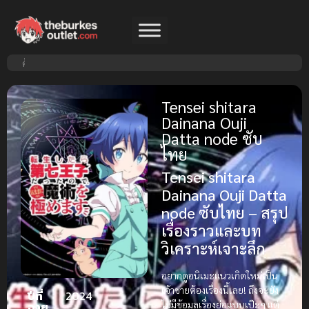
Tensei shitara
Dainana Ouji
Datta node ซับ
ไทย
Tensei shitara
Dainana Ouji Datta
node ซับไทย – สรุป
เรื่องราวและบท
วิเคราะห์เจาะลึก
อยากดูอนิเมะแนวเกิดใหม่เป็น
เจ้าชายต้องเรื่องนี้เลย! ถึงจะยัง
ปีที่
2024
ไม่มีข้อมูลเรื่องย่อแบบเป๊ะๆ แต่
ฉาย