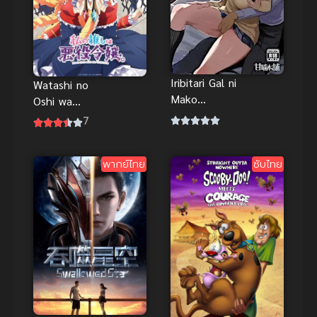
Iribitari Gal ni
Watashi no
Mako
Oshi wa
Tsukawasete
Akuyaku
7
Morau H-
Reijou (2023)
Anime ซับ
ทำไงดีเกมนี้
พากย์ไทย
ไทย Big tits
ซับไทย
นางร้ายน่ารัก
สรุปก่อนดู