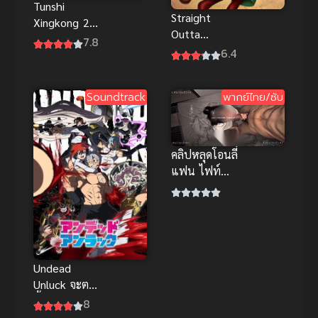
Tunshi
Straight
Xingkong 2
Outta
(2021) มหา
7.8
Nowhere
6.4
ศึกล้างพิภพ
ScoobyDoo
ภาค 2
Meets
Soundtrack
พากย์ไทย/ซับ
Courage ซับ
ไทยฟรี
คลิปหลุดโอนลี่
แฟน ไฟท์
เตอร์ นัดสาว
สวยหุ่นแซ่บ
บริการปากมิด
ด้าม
Undead
Unluck จะตาย
ทั้งที ขอให้มัน
8
สุดโต่งหน่อย