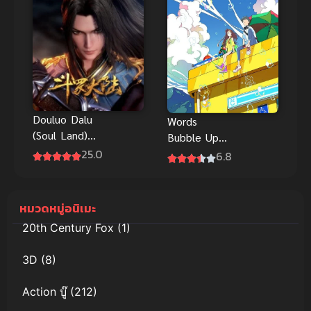
พากย์ไทย
Douluo Dalu
Words
(Soul Land)
Bubble Up
ถังซาน ภาค 1
25.0
Like Soda
6.8
Pop ถ้อยคำ
เอ่อล้นด้วย
หัวใจรัก พากย์
หมวดหมู่อนิเมะ
ไทย
20th Century Fox
(1)
3D
(8)
Action บู๊
(212)