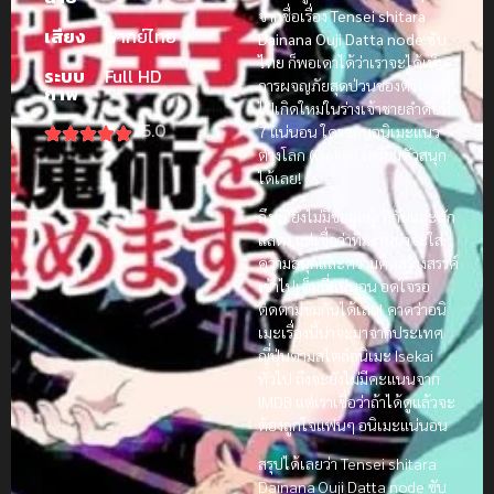
จากชื่อเรื่อง
Tensei shitara
เสียง
พากย์ไทย
Dainana Ouji Datta node ซับ
ไทย
ก็พอเดาได้ว่าเราจะได้เห็น
ระบบ
Full HD
การผจญภัยสุดป่วนของตัวเอกที่
ภาพ
ไปเกิดใหม่ในร่างเจ้าชายลำดับที่
25.0
7 แน่นอน ใครชอบอนิเมะแนว
ต่างโลก (Isekai) เตรียมตัวสนุก
ได้เลย!
ถึงจะยังไม่มีข้อมูลผู้กำกับและนัก
แสดง แต่เชื่อว่าทีมงานน่าจะใส่
ความสนุกและความคิดสร้างสรรค์
เข้าไปเต็มที่แน่นอน อดใจรอ
ติดตามชมกันได้เลย! คาดว่าอนิ
เมะเรื่องนี้น่าจะมาจากประเทศ
ญี่ปุ่นตามสไตล์อนิเมะ Isekai
ทั่วไป ถึงจะยังไม่มีคะแนนจาก
IMDB แต่เราเชื่อว่าถ้าได้ดูแล้วจะ
ต้องถูกใจแฟนๆ อนิเมะแน่นอน
สรุปได้เลยว่า Tensei shitara
Dainana Ouji Datta node ซับ