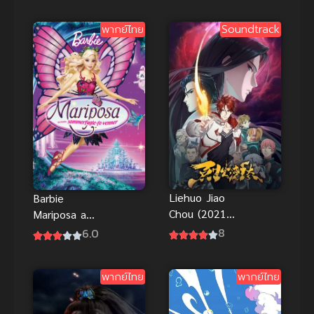
แล้วกัน
พากย์ไทย
Soundtrack
Liehuo Jiao
Barbie
Chou (2021)
Mariposa and
Drowning
Her Butterfly
8
6.0
Sorrows in
Fairy Friends
Raging Fire
(2008) บาร์บี้
พากย์ไทย
พากย์ไทย
แมรีโพซ่ากับ
เหล่านางฟ้า
ผีเสื้อแสนสวย