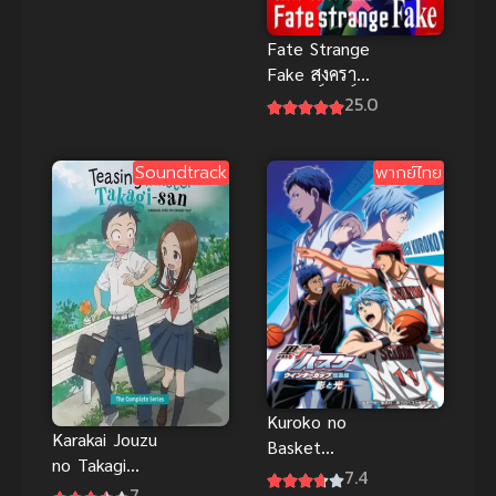
สวย บริการ
ปาก
Fate Strange
Fake สงคราม
จอกศักดิ์สิทธิ์
25.0
ปลอม ซับไทย
Soundtrack
พากย์ไทย
Kuroko no
Karakai Jouzu
Basket
no Takagi
Movie 1 ศึก
7.4
san 1 แกล้ง
7