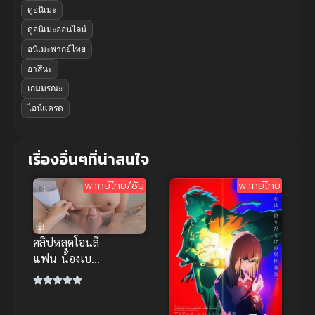
ดูอนิเมะ
ดูอนิเมะออนไลน์
อนิเมะพากย์ไทย
อาสึนะ
เกมมรณะ
ไอน์แครด
เรื่องอื่นๆที่น่าสนใจ
พากย์ไทย/ซับ
พากย์ไทย
คลิปหลุดโอนลี่
แฟน น้องเบบี้
จี จัดใน
อ่างอาบน้ำ
นมใหญ่หัวนม