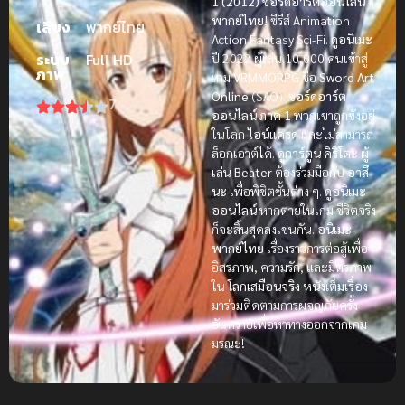
1 (2012) ซอร์ดอาร์ตออนไลน์
พากย์ไทย!
ซีรีส์ Animation
เสียง
พากย์ไทย
Action Fantasy Sci-Fi.
ดูอนิเมะ
ระบบ
Full HD
ปี 2022 ผู้เล่น 10,000 คนเข้าสู่
ภาพ
เกม
VRMMORPG
ชื่อ
Sword Art
Online
(SAO).
ซอร์ดอาร์ต
7
ออนไลน์ ภาค 1
พวกเขาถูกขังอยู่
ในโลก
ไอน์แครด
และไม่สามารถ
ล็อกเอาต์ได้.
ดูการ์ตูน
คิริโตะ
ผู้
เล่น
Beater
ต้องร่วมมือกับ
อาสึ
นะ
เพื่อพิชิตชั้นต่าง ๆ.
ดูอนิเมะ
ออนไลน์
หากตายในเกม ชีวิตจริง
ก็จะสิ้นสุดลงเช่นกัน.
อนิเมะ
พากย์ไทย
เรื่องราวการต่อสู้เพื่อ
อิสรภาพ, ความรัก, และมิตรภาพ
ใน
โลกเสมือนจริง
หนังเต็มเรื่อง
มาร่วมติดตามการผจญภัยครั้ง
อันตรายเพื่อหาทางออกจากเกม
มรณะ!