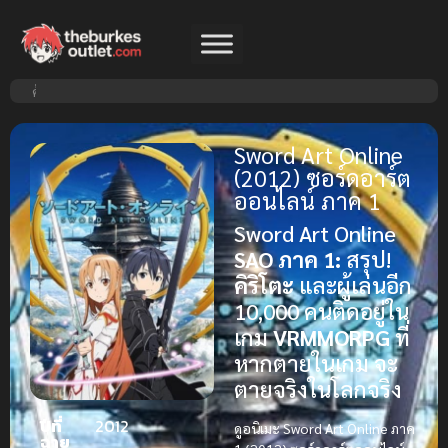
Sword Art Online
(2012) ซอร์ดอาร์ต
ออนไลน์ ภาค 1
Sword Art Online
SAO ภาค 1:
สรุป!
คิริโตะ
และผู้เล่นอีก
10,000 คนติดอยู่ใน
เกม
VRMMORPG
ที่
หากตายในเกม จะ
ตายจริงในโลกจริง
ปีที่
2012
ดูอนิเมะ Sword Art Online ภาค
ฉาย