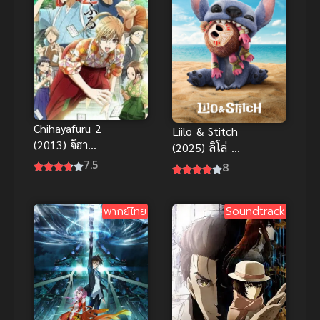
Chihayafuru 2
Liilo & Stitch
(2013) จิฮายะ
(2025) ลิโล่ &
กลอนรักพิชิต
7.5
สติทช์
8
ใจเธอ ภาค 2
พากย์ไทย
Soundtrack