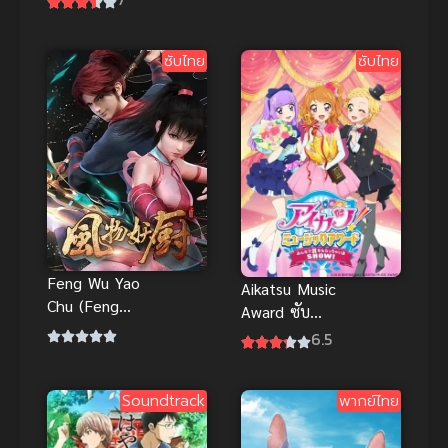
แสงและเงา คุ
นัก รักนะ รู้ยัง
โรโกะ โนะ บา
ภาค 1
สเก็ต พากย์
ซับไทย
ซับไทย
ไทย
Feng Wu Yao
Aikatsu Music
Chu (Feng
Award ซับ
wu Demon
ไทย
6.5
Chef) เฟิงหวู่
เชฟปีศาจ
Soundtrack
พากย์ไทย