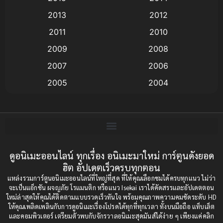
2013
2012
anime
(9)
2011
2010
Anime อนิเมะ
(112)
2009
2008
Big tits (นมใหญ่)
(19)
2007
2006
2005
2004
Bitch (ผู้หญิงร่าน)
(1)
2003
2002
Blackmail (ข่มขู่)
(1)
2001
2000
Blood
(1)
1999
1998
1997
1996
ดูอนิเมะออนไลน์ ทุกเรื่อง อนิเมะมาใหม่ การ์ตูนดังยอด
Bondage (ทาส)
(1)
ฮิต อัปเดตเร็วครบทุกตอน
1993
1992
boys love
(1)
แหล่งรวมการ์ตูนอนิเมะออนไลน์ที่ใหญ่ที่สุด ที่ให้คุณเลือกชมได้ครบทุกแนว ไม่ว่า
1991
1990
จะเป็นแอ็กชัน ผจญภัย โรแมนติก หรือแนว Isekai เราได้คัดสรรและอัปเดตตอน
ใหม่ล่าสุดให้คุณได้ติดตามแบบรวดเร็วทันใจ พร้อมคุณภาพความคมชัดระดับ HD
Censored (เซ็นเซอร์)
1989
(19)
1988
ให้คุณเพลิดเพลินกับการดูอนิเมะเรื่องโปรดได้ทุกที่ทุกเวลา ทั้งบนมือถือ แท็บเล็ต
และคอมพิวเตอร์ เตรียมตัวพบกับจักรวาลอนิเมะสุดมันส์ได้ง่าย ๆ เพียงแค่คลิก
1987
1985