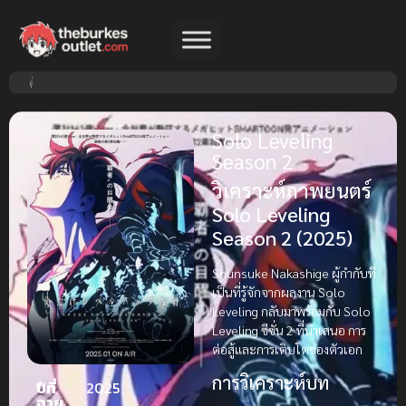
Solo Leveling
Season 2
วิเคราะห์ภาพยนตร์
Solo Leveling
Season 2 (2025)
Shunsuke Nakashige ผู้กำกับที่
เป็นที่รู้จักจากผลงาน Solo
Leveling กลับมาพร้อมกับ Solo
Leveling ซีซั่น 2 ที่นำเสนอ การ
ต่อสู้และการเติบโตของตัวเอก
การวิเคราะห์บท
ปีที่
2025
ฉาย