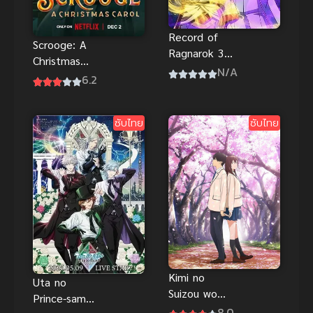
Record of
Scrooge: A
Ragnarok 3
Christmas
มหาศึกคนชน
N/A
Carol (2022)
6.2
เทพ ซีซัน 3
สครูจ พากย์
ไทยดูฟรีที่นี่จ้า
ซับไทย
ซับไทย
Kimi no
Uta no
Suizou wo
Prince-sama
Tabetai ตับ
8.0