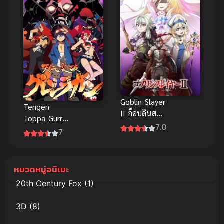
Goblin Slayer
Tengen
II ก็อบลินส
Toppa Gurren
เลเยอร์ ภาค 2
7.0
Lagann
7
(2007)
อภินิหารหุ่น
ทะลวงสวรรค์
หมวดหมู่อนิเมะ
กุเร็นลากันน์
20th Century Fox
(1)
3D
(8)