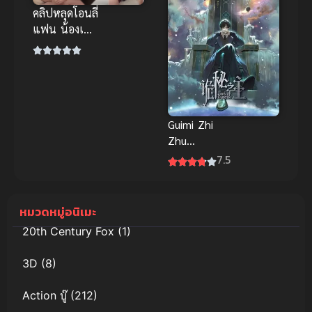
คลิปหลุดโอนลี่
แฟน น้องเนย
สาวแขนลาย
สุดแซ่บ โดน
กระแทกท่า
หมาสุดเสียว
Guimi Zhi
Zhu
Xiaochou
7.5
Pian (Lord of
Mysteries)
ราชันเร้นลับ
หมวดหมู่อนิเมะ
20th Century Fox
(1)
3D
(8)
Action บู๊
(212)