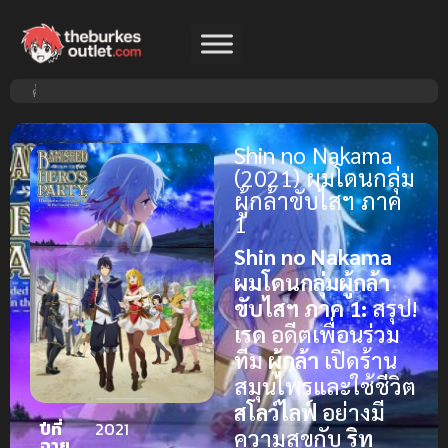
Shin no Nakama
(2021) ผมโดนกลุ่ม
ผู้กล้าขับไสฯ ภาค
1
Shin no Nakama
ผมโดนกลุ่มผู้กล้า
ขับไสฯ ภาค 1:
สรุป!
เรด
อดีตเพื่อนร่วม
ทีม
ผู้กล้า
เปิดร้าน
สมุนไพรและใช้ชีวิต
สโลว์ไลฟ์
อย่างมี
ปีที่
2021
ความสุขกับ
ริท
ฉาย