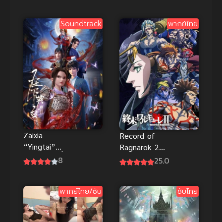
พรีเดเตอร์ นัก
ล่าแห่งการล้าง
Soundtrack
พากย์ไทย
แค้น
Zaixia
Record of
“Yingtai”
Ragnarok 2
(2024) ข้านี่
มหาศึกคนชน
8
25.0
แหละจู้อิงไถ
เทพ ภาค 2
พากย์ไทย/ซับ
ซับไทย