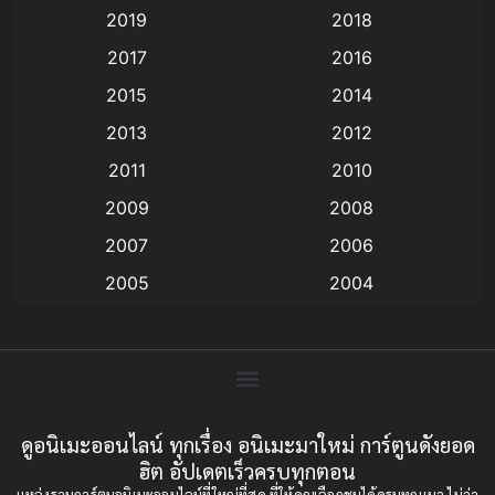
2019
2018
Animation แอนิเมชั่น
(1)
2017
2016
Animation แอนิเมชัน
(19)
2015
2014
2013
2012
anime
(9)
2011
2010
Anime อนิเมะ
(112)
2009
2008
Big tits (นมใหญ่)
(19)
2007
2006
2005
2004
Bitch (ผู้หญิงร่าน)
(1)
2003
2002
Blackmail (ข่มขู่)
(1)
2001
2000
Blood
(1)
1999
1998
1997
1996
ดูอนิเมะออนไลน์ ทุกเรื่อง อนิเมะมาใหม่ การ์ตูนดังยอด
Bondage (ทาส)
(1)
ฮิต อัปเดตเร็วครบทุกตอน
1993
1992
boys love
(1)
แหล่งรวมการ์ตูนอนิเมะออนไลน์ที่ใหญ่ที่สุด ที่ให้คุณเลือกชมได้ครบทุกแนว ไม่ว่า