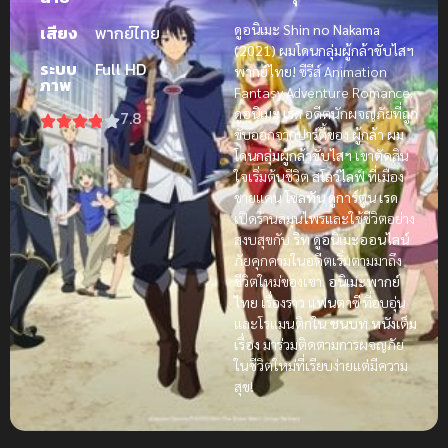
ดูอนิเมะ Shin no Nakama
เสียง
พากย์ไทย
(2021) ผมโดนกลุ่มผู้กล้าขับไสฯ
ระบบ
Full HD
พากย์ไทย!
ซีรีส์ Animation
ภาพ
Fantasy Adventure Romance.
ดูอนิเมะ
เรด
อดีตนักผจญภัยที่ถูก
7.8
ขับออกจากปาร์ตี้ของ
ผู้กล้า
ผม
โดนกลุ่มผู้กล้าขับไสฯ
เขาตัดสิน
ใจเริ่มต้นชีวิต
สโลว์ไลฟ์
ที่เมือง
ชายแดน
โซลทัน
ดูการ์ตูน
เรด
เปิดร้านสมุนไพรและใช้ชีวิตอย่าง
สงบสุขกับ
ริท
ดูอนิเมะออนไลน์
ภัยคุกคามในอดีตเริ่มตามมาถึง
ชีวิตใหม่ของเขา.
อนิเมะพากย์
ไทย
เรื่องราว
แฟนตาซี
ที่อบอุ่น
และโรแมนติกใน
ชนบท
หนังเต็ม
เรื่อง
มาร่วมติดตามการผจญภัย
ในชีวิตใหม่ที่เรียบง่ายแต่มีความ
สุข!