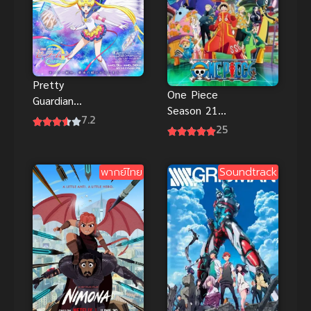
Pretty
One Piece
Guardian
Season 21
Sailor Moon
7.2
วันพีช เกาะ
25
Cosmos เดอะ
เอ็กเฮด ซับ
มูฟวี่ พากย์
ไทย
ไทย สนุกสุด
พากย์ไทย
Soundtrack
มันส์