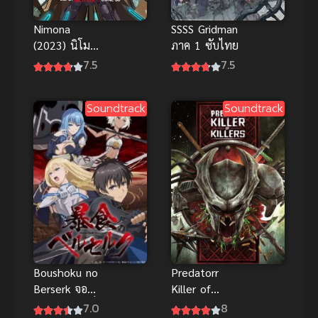
Nimona
SSSS Gridman
(2023) นิโม
ภาค 1 ซับไทย
นา พากย์ไทย
7.5
7.5
แอนิเมชัน
แฟนตาซีแอ
Soundtrack
Soundtrack
คชั่นสุดป่วน
น่ารัก
Boushoku no
Predatorr
Berserk จอม
Killer of
ตะกละดาบคลั่ง
Killers (2025)
7.0
8