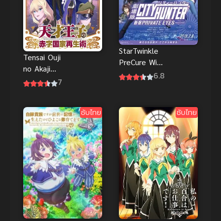
StarTwinkle
Tensai Ouji
PreCure Wish
no Akaji
Upon a Song
6.8
Kokka Saisei
7
of Stars the
Jutsu บูรณะ
Movie ซับไทย
มันวุ่นวาย
ซับไทย
ซับไทย
ขายชาติเลย
แล้วกัน!