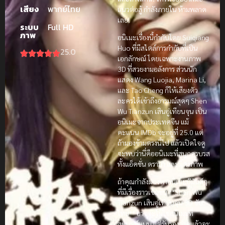
เสียง
พากย์ไทย
แนวต่อสู้ กำลังภายใน ห้ามพลาด
เลย!
ระบบ
Full HD
ภาพ
อนิเมะเรื่องนี้กำกับโดย Suiqiang
Huo ที่มีสไตล์การกำกับที่เป็น
25.0
เอกลักษณ์ โดยเฉพาะงานภาพ
3D ที่สวยงามอลังการ ส่วนนัก
แสดง Wang Luojia, Marina Li,
และ Tao Cheng ก็ให้เสียงตัว
ละครได้เข้าถึงอารมณ์สุดๆ Shen
Wu Tianzun เสินอู่เทียนจุน เป็น
อนิเมะจากประเทศจีน แม้
คะแนน IMDb จะอยู่ที่ 25.0 แต่
ถ้ามองข้ามตรงนี้ไป แล้วเปิดใจดู
จะพบว่านี่คืออนิเมะที่สนุกครบรส
ทั้งแอ็คชั่น ดราม่า และมิตรภาพ
ถ้าคุณกำลังมองหาอนิเมะบู๊มันส์ๆ
ที่มีเรื่องราวเข้มข้น **Shen Wu
Tianzun เสินอู่เทียนจุน 3D ซับ
ไทย** อาจจะไม่ใช่อนิเมะที่
สมบูรณ์แบบ แต่รับรองว่าดูแล้วจะ