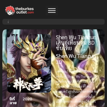
Shen Wu Tianzun
เสินอู่เทียนจุน 3D
ซับไทย
Shen Wu Tianzun
3D
เคยไหม? ที่โดนรังแกจนอยากจะ
ลุกขึ้นสู้! Shen Wu Tianzun เสิ
นอู่เทียนจุน 3D ซับไทย ก็เป็น
เรื่องราวของ หลินตง ที่โดน
ครอบครัวลู่กลั่นแกล้งสารพัด จน
ตัดสินใจเข้าร่วมการแข่งขันใน
ปีที่
2020
เมืองชิงหยาง เพื่อพิสูจน์ตัวเอง
ฉาย
และล้างแค้น! ใครที่ชอบอนิเมะ