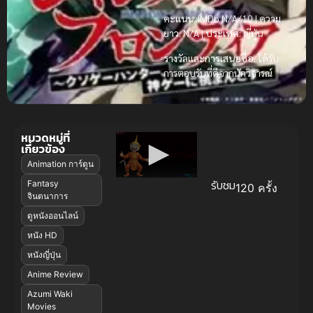
คะแนน:
IMDb N/A/10 |
ความ
ยาว:
N/A |
ประเทศ:
ญี่ปุ่น
รางวัลและการเสนอชื่อ:
ได้รับ
การตอบรับที่ดีจากนักวิจารณ์
หมวดหมู่ที่
เกี่ยวข้อง
Animation การ์ตูน
รับชม
Fantasy
120 ครั้ง
จินตนาการ
ดูหนังออนไลน์
หนัง HD
หนังญี่ปุ่น
Anime Review
Azumi Waki
Movies