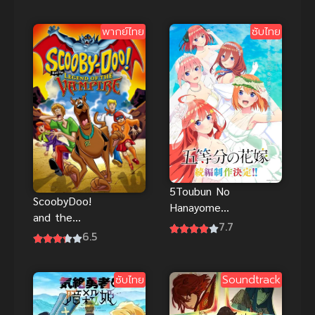
เมน ตอนที่ 1
(2024) ศึก
สุดท้ายของ
พากย์ไทย
ซับไทย
เธอกับผม ภาค
2
5Toubun No
ScoobyDoo!
Hanayome
and the
Movie เจ้าสาว
7.7
Legend of
6.5
ผมเป็นแฝดห้า
the Vampire
ซับไทยฟรี
สคูบี้ดู ตำนาน
ซับไทย
Soundtrack
แวมไพร์