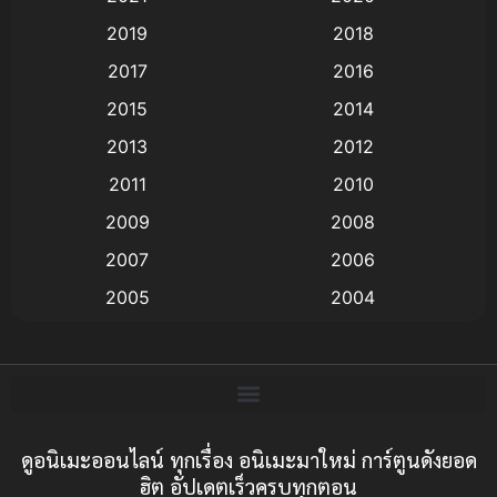
2019
2018
Animation แอนิเมชั่น
(1)
2017
2016
Animation แอนิเมชัน
(19)
2015
2014
2013
2012
anime
(9)
2011
2010
Anime อนิเมะ
(112)
2009
2008
Big tits (นมใหญ่)
(19)
2007
2006
2005
2004
Bitch (ผู้หญิงร่าน)
(1)
2003
2002
Blackmail (ข่มขู่)
(1)
2001
2000
Blood
(1)
1999
1998
1997
1996
ดูอนิเมะออนไลน์ ทุกเรื่อง อนิเมะมาใหม่ การ์ตูนดังยอด
Bondage (ทาส)
(1)
ฮิต อัปเดตเร็วครบทุกตอน
1993
1992