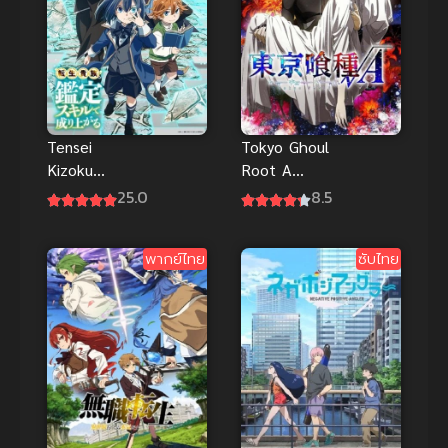
Tensei
Tokyo Ghoul
Kizoku
Root A
Kantei Skill
(2015) ผีปอบ
25.0
8.5
de Nariagaru
โตเกียว ภาค
ซับไทย
2
พากย์ไทย
ซับไทย