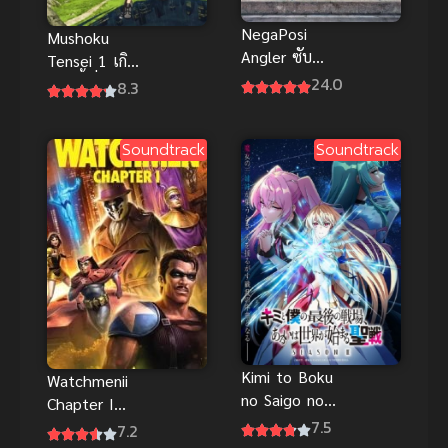
NegaPosi
Mushoku
Angler ซับ
Tensei 1 เกิด
ไทย
24.0
ชาตินี้พี่ต้อง
8.3
เทพ ภาค 1
Soundtrack
Soundtrack
Kimi to Boku
Watchmenii
no Saigo no
Chapter I
Senjou
7.5
(2024) วอทช์
7.2
Season II