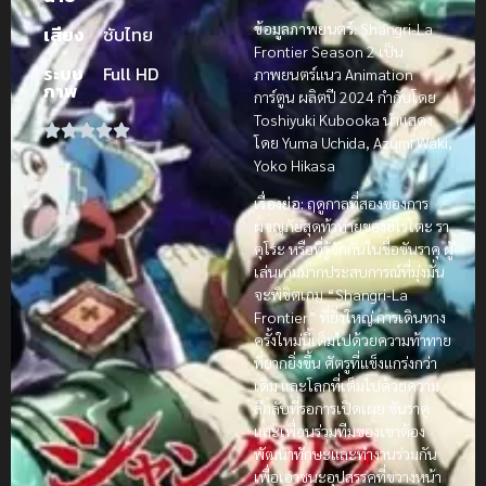
ข้อมูลภาพยนตร์:
Shangri-La
เสียง
ซับไทย
Frontier Season 2 เป็น
ระบบ
Full HD
ภาพยนตร์แนว Animation
ภาพ
การ์ตูน ผลิตปี 2024 กำกับโดย
Toshiyuki Kubooka นำแสดง
โดย Yuma Uchida, Azumi Waki,
Yoko Hikasa
เรื่องย่อ:
ฤดูกาลที่สองของการ
ผจญภัยสุดท้าทายของฮิโรโตะ รา
คุโระ หรือที่รู้จักกันในชื่อซันราคุ ผู้
เล่นเกมมากประสบการณ์ที่มุ่งมั่น
จะพิชิตเกม “Shangri-La
Frontier” ที่ยิ่งใหญ่ การเดินทาง
ครั้งใหม่นี้เต็มไปด้วยความท้าทาย
ที่ยากยิ่งขึ้น ศัตรูที่แข็งแกร่งกว่า
เดิม และโลกที่เต็มไปด้วยความ
ลึกลับที่รอการเปิดเผย ซันราคุ
และเพื่อนร่วมทีมของเขาต้อง
พัฒนาทักษะและทำงานร่วมกัน
เพื่อเอาชนะอุปสรรคที่ขวางหน้า