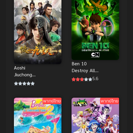
ภาพสวยสุด
Ben 10
Aoshi
Destroy All
Jiuchong
Aliens ศึก
5.6
Tian
ปราบเอเลี่ยน
(Transcendin
ทะลุมิติ พากย์
g the Nine
ไทย ฮีโร่ฮิต
พากย์ไทย
พากย์ไทย
Heavens)
หนึ่งกระบี่พิชิต
ปฐพี (ซับไทย)