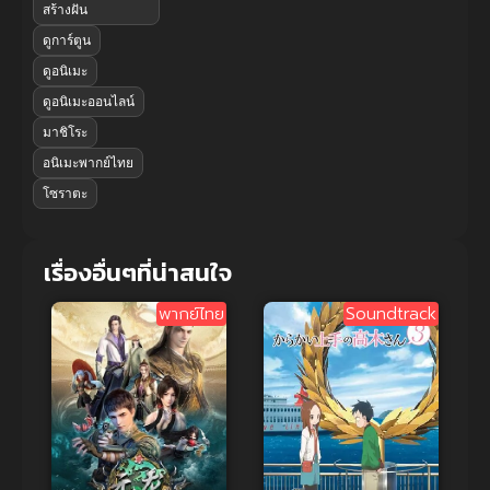
สร้างฝัน
ดูการ์ตูน
ดูอนิเมะ
ดูอนิเมะออนไลน์
มาชิโระ
อนิเมะพากย์ไทย
โซราตะ
เรื่องอื่นๆที่น่าสนใจ
พากย์ไทย
Soundtrack