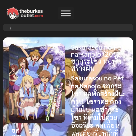
Sakurasou no Pet
na Kanojo (2012)
ซากุระโซว หอพัก
สร้างฝัน
Sakurasou no Pet
na Kanojo ซากุระ
โซว หอพักสร้างฝัน:
สรุป!
โซราตะ
ต้อง
ย้ายไป
หอซากุระ
โซว
ที่เต็มไปด้วย
อัจฉริยะ
สุดเพี้ยน
ปีที่
2012
และต้องรับหน้าที่
ฉาย