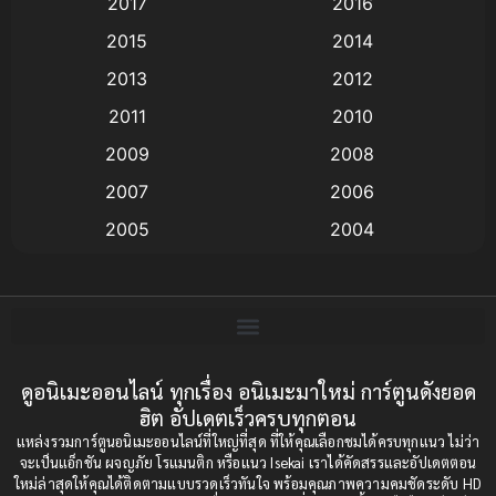
2017
2016
Animation แอนิเมชัน
(19)
2015
2014
2013
2012
anime
(9)
2011
2010
Anime อนิเมะ
(112)
2009
2008
Big tits (นมใหญ่)
(19)
2007
2006
2005
2004
Bitch (ผู้หญิงร่าน)
(1)
2003
2002
Blackmail (ข่มขู่)
(1)
2001
2000
Blood
(1)
1999
1998
1997
1996
ดูอนิเมะออนไลน์ ทุกเรื่อง อนิเมะมาใหม่ การ์ตูนดังยอด
Bondage (ทาส)
(1)
ฮิต อัปเดตเร็วครบทุกตอน
1993
1992
boys love
(1)
แหล่งรวมการ์ตูนอนิเมะออนไลน์ที่ใหญ่ที่สุด ที่ให้คุณเลือกชมได้ครบทุกแนว ไม่ว่า
1991
1990
จะเป็นแอ็กชัน ผจญภัย โรแมนติก หรือแนว Isekai เราได้คัดสรรและอัปเดตตอน
ใหม่ล่าสุดให้คุณได้ติดตามแบบรวดเร็วทันใจ พร้อมคุณภาพความคมชัดระดับ HD
Censored (เซ็นเซอร์)
1989
(19)
1988