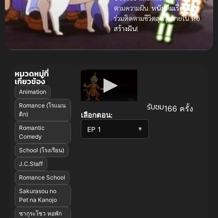
ตามความฝัน.
หนังเต็มเรื่อง
มา
ร่วมติดตามชีวิตสุดวุ่นวายใน
หอ
สร้างฝัน
!
หมวดหมู่ที่
เกี่ยวข้อง
Animation
รับชม
Romance (โรแมน
166 ครั้ง
เลือกตอน:
ติก)
Romantic
▼
Comedy
School (โรงเรียน)
J.C.Staff
Romance School
Sakurasou no
Pet na Kanojo
ซากุระโซว หอพัก