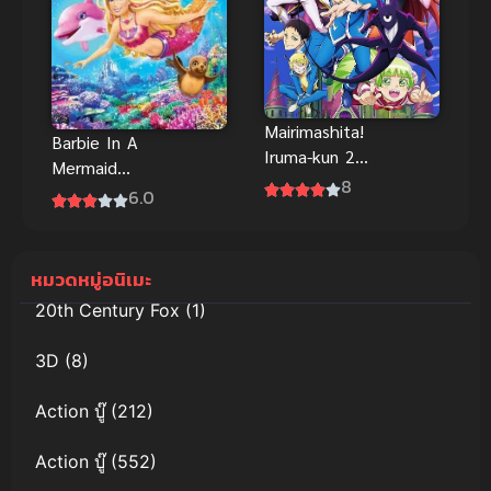
Mairimashita!
Barbie In A
Iruma-kun 2
Mermaid
(2021) อิรุมะ
8
Tale 2
6.0
คุงกับโรงเรียน
(2012) บาร์บี้
ปิศาจ ภาค 2
เงือกน้อยผู้น่า
รัก 2 พากย์
หมวดหมู่อนิเมะ
ไทย
20th Century Fox
(1)
3D
(8)
Action บู๊
(212)
Action บู๊
(552)