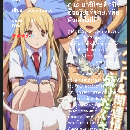
ดูแล
มาชิโระ
ศิลปิน
เสียง
Soundtrack
อัจฉริยะที่ช่วยเหลือ
ตัวเองไม่ได้
ระบบ
Full HD
ภาพ
ดูอนิเมะ Sakurasou no Pet na
7
Kanojo (2012) ซากุระโซว
หอพักสร้างฝัน พากย์ไทย!
ซีรีส์
Animation Romance Comedy
School Slice of Life.
ดูอนิเมะ
คันดะ โซราตะ
ถูกย้ายไปอยู่
หอ
ซากุระโซว
ที่เต็มไปด้วยคน
ประหลาด.
ซากุระโซว หอพัก
สร้างฝัน
เขาต้องดูแล
ชิอินะ มาชิ
โระ
ศิลปินอัจฉริยะที่ใช้ชีวิตไม่
เป็น.
ดูการ์ตูน
โซราตะ
ต้องดูแล
มาชิโระ
เหมือนเป็นสัตว์เลี้ยงของ
เขา.
ดูอนิเมะออนไลน์
เรื่องราว
โร
แมนติก
คอมเมดี้
ที่เปี่ยมด้วย
มิตรภาพ
และ
ความฝัน
อนิเมะ
พากย์ไทย
การดิ้นรนของ
อัจฉริยะ
และคนธรรมดาเพื่อไล่