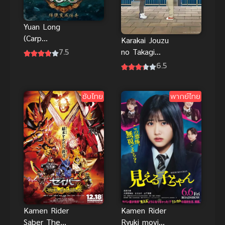
Yuan Long
(Carp
Karakai Jouzu
Reborn)
7.5
no Takagi
หยวนหลง
san 3 แกล้ง
6.5
ข้ามมิติมาหา
นัก รักนะ รู้ยัง
เธอ (ซับไทย)
ภาค 3
ซับไทย
พากย์ไทย
Kamen Rider
Kamen Rider
Saber The
Ryuki movie