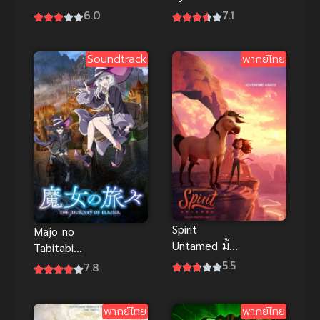
Movie ซับไทย
มาสค์ไรเดอร์
6.0
7.1
ริวคิ การต่อสู้
ครั้งสุดท้าย
Soundtrack
พากย์ไทย
ของริวคิ และ
เหล่าไรเดอร์
เสียงไทย
(เก่า)
Spirit
Majo no
Untamed ม้า
Tabitabi
พยศ พากย์
(2020) การ
5.5
7.8
ไทย ม้าพยศ
เดินทางของ
หัวใจแกร่ง
คุณแม่มด
พากย์ไทย
พากย์ไทย
แอนิเมชัน