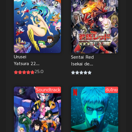
Urusei
Sentai Red
Yatsura 22
Isekai de
ลามู ทรามวัย
Boukensha ni
25.0
จากต่างดาว
Naru เรดเรน
ภาค 2 ซับไทย
เจอร์ผจญภัย
Soundtrack
ซับไทย
ในต่างโลก