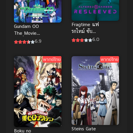
Fragtime แฟ
Gundam OO
รกไทม์ ซับ
The Movie
ไทย
6.0
การตื่นของผู้
6.9
บุกเบิก
พากย์ไทย
พากย์ไทย
Steins Gate
Boku no