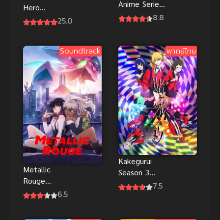
Anime Series
Hero
ฝ่าวิกฤตพิชิต
8.8
Academia 3
25.0
กาลเวลา
มายฮีโร่ อคา
พากย์ไทย ซับ
เดเมีย ภาค 3
ไทย
Soundtrack
พากย์ไทย
พากย์ไทย
Kakegurui
Metallic
Season 3
Rouge
(TBA) โคตร
7.5
(2024) เมทัล
6.5
เซียนโรงเรียน
ลิค รูจ
พนัน ภาค 3