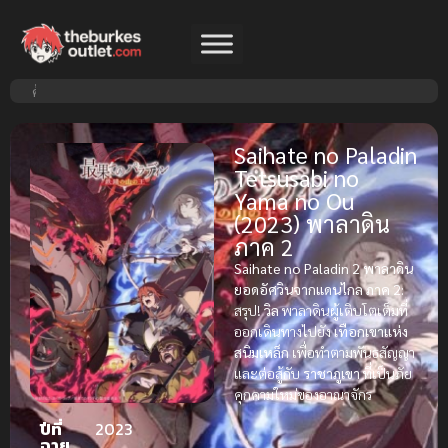
Saihate no Paladin
Tetsusabi no
Yama no Ou
(2023) พาลาดิน
ภาค 2
Saihate no Paladin 2 พาลาดิน
ยอดอัศวินจากแดนไกล ภาค 2:
สรุป!
วิล
พาลาดินผู้เติบโตเต็มที่
ออกเดินทางไปยัง
เทือกเขาแห่ง
สนิมเหล็ก
เพื่อทำตามพันธสัญญา
และต่อสู้กับ
ราชาภูเขา
ที่เป็นภัย
คุกคามใหม่ของอาณาจักร
ปีที่
2023
ฉาย