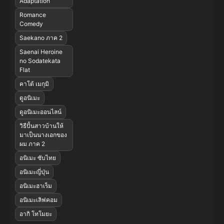
Adaptation
Romance
Comedy
Saekano ภาค 2
Saenai Heroine
no Sodatekata
Flat
คาโต้ เมกุมิ
ดูอนิเมะ
ดูอนิเมะออนไลน์
วิธีปั้นสาวบ้านให้
มาเป็นนางเอกของ
ผม ภาค 2
อนิเมะ ซับไทย
อนิเมะญี่ปุ่น
อนิเมะฮาเร็ม
อนิเมะเลิฟคอม
อากิ โทโมยะ