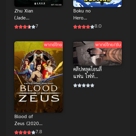
Zhu Xian
Boku no
(Jade
Hero
Dynasty) จู
Academia 4
7
8.0
เซียนกระบี่
มายฮีโร่ อคา
เทพสังหาร
เดเมีย ภาค 4
พากย์ไทย
พากย์ไทย/ซับ
ภาค 1
คลิปหลุดโอนลี่
แฟน ไฟท์
เตอร์ นัดสาว
สวยหุ่นแซ่บ
บริการปากมิด
ด้าม
Blood of
Zeus (2020)
มหาศึกโลหิต
7.8