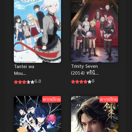
พากย์ไทย
Trinity Seven
Tantei wa
(2014) ทรินิตี้
Mou
เซเว่น 7 จ้าว
Shindeiru
8
6.8
คัมภีร์เวท
นักสืบตายแล้ว
ภาค 1
พากย์ไทย
พากย์ไทย