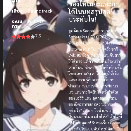
ฉาย
ของโทโมยะและคา
โต้ในบทสรุปสุด
เสียง
Soundtrack
ประทับใจ!
ระบบ
Full HD
ภาพ
ดูอนิเมะ Saenai Heroine no
7.5
Sodatekata Flat (2017) ภาค 2
ซับไทย!
ทีมสร้างเกม “Blessing
Software” กลับมาอีกครั้ง
อากิ
โทโมยะ
ยังคงตั้งใจทำเกมจีบสาว
ให้สำเร็จ แต่ความสัมพันธ์ระหว่าง
เขากับสมาชิกสาวๆ เริ่มซับซ้อนขึ้น
โดยเฉพาะกับ
คาโต้ เมกุมิ
ที่เริ่ม
แสดงความรู้สึกมากขึ้นเรื่อยๆ
ท่ามกลางอุปสรรคในการพัฒนา
เกมและการตัดสินใจครั้งสำคัญ
ของ
เอริริ
และ
อุตาฮะ
บทสรุป
ของมิตรภาพและความรักจะเป็น
อย่างไร? ร่วมเอาใจช่วยพวกเขา
ปั้นนางเอกในดวงใจให้สำเร็จได้ที่
นี่!
[คลิกดูเลย! รับชมเรื่องราวสุด
ประทับใจแบบซับไทยได้แล้ววัน