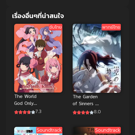
เรื่องอื่นๆที่น่าสนใจ
ซับไทย
พากย์ไทย
The World
The Garden
God Only
of Sinners A
Knows เซียน
Study in
7.3
8.0
เกมรักขอเป็น
Murder ภาค
เทพนักจีบ ดู
คดีฆาตกรรม
Soundtrack
Soundtrack
ฟรี ซับไทย
ลำดับสุดท้าย