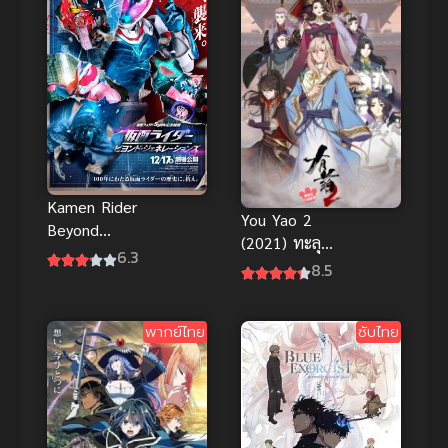
Kamen Rider
You Yao 2
Beyond
(2021) ทะลุ
Generations
6.3
มิติพิชิตบัลลังก์
8.5
(2021) พากย์
ภาค 2
ไทยดูฟรีออน
ไลน์
พากย์ไทย
ซับไทย