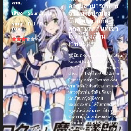
ฉาย
ความสามารถที่แท้
จริง เพื่อปกป้อง
เสียง
Soundtrack
นักเรียนจากภัย
ระบบ
Full HD
คุกคามลึกลับที่เข้า
ภาพ
โจมตีโรงเรียน
6.5
เวทมนตร์!
ดูอนิเมะ
Rokudenashi Majutsu
Koushi to Akashic Records 1
(2017) อาจารย์เวทมนตร์ไม่เอา
ถ่าน ภาค 1 ซับไทย!
ซีรีส์ Action
Comedy Magic Fantasy เรื่อง
ราวเกิดขึ้นในโรงเรียนเวทมนตร์
หลวงอัลซาโน
ซิสติน ฟิเบล
นักเรียนหญิงผู้มีความ
ทะเยอทะยาน ได้รับการสอนจาก
ครูคนใหม่
เกล็น เรดาร์ส
อาจารย์
ชั่วคราวผู้ดูไม่เอาไหนและขี้เกียจ
อย่างถึงที่สุด เขาไม่สอนอะไรเลย
นอกจากสั่งให้นักเรียนอ่านตำรา