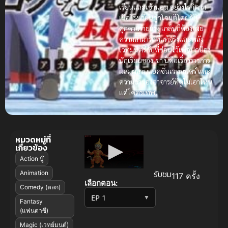
เรียนและเข้านอน อย่างไรก็ตาม
เมื่อโรงเรียนถูกโจมตีโดยภัย
คุกคามร้ายแรง เกล็นก็ต้องเผย
ความสามารถที่แท้จริงและพลัง
เวทมนตร์ลับที่ซ่อนไว้เพื่อปกป้อง
นักเรียนของเขา นี่คือเรื่องราวการ
ผสมผสานแอคชั่นเวทมนตร์ และ
ความฮาของอาจารย์ที่ดูไม่เอาไหน
แต่โคตรเทพ!
หมวดหมู่ที่
เกี่ยวข้อง
Action บู๊
รับชม
Animation
117 ครั้ง
เลือกตอน:
Comedy (ตลก)
▼
Fantasy
(แฟนตาซี)
Magic (เวทย์มนต์)