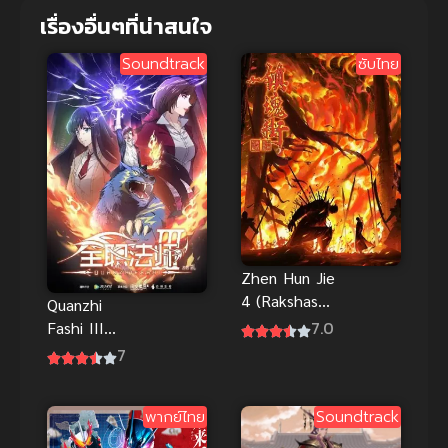
เรื่องอื่นๆที่น่าสนใจ
Soundtrack
ซับไทย
Zhen Hun Jie
4 (Rakshasa
Quanzhi
Street 4)
7.0
Fashi III
เพชฌฆาตสับ
เซียนจอม
7
อสูร ภาค 4
เวทย์เต็มพิกัด
ภาค 3
พากย์ไทย
Soundtrack