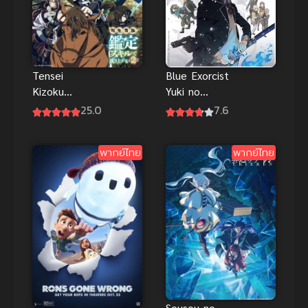
Tensei
Blue Exorcist
Kizoku
Yuki no
Kantei Skill
Hate-hen เอ็ก
25.0
7.6
de Nariagaru
ซอร์ซิสต์พันธุ์
ภาค 2 ซับไทย
ปีศาจ ภาค 4
พากย์ไทย
พากย์ไทย
Sousou no