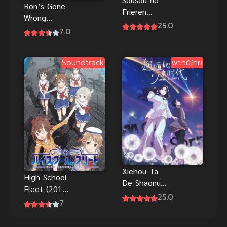
Ron’s Gone
Frieren
Wrong
Season 2
25.0
(2021) รอน
7.0
พากย์ไทย ซับ
หุ่นเพี้ยน
ไทย
เพื่อนรัก
Soundtrack
พากย์ไทย
พากย์ไทย ดู
ฟรีทุกตอน
Xiehou Ta
High School
De Shaonu
Fleet (2016)
Shidai (Mom,
25.0
เรือเดินสมุทร
7
I’m Sorry) ซับ
โรงเรียนมัธยม
ไทย