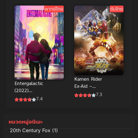
ซี่โครงผู้กล้า
พากย์ไทย
ซับไทย
ซับไทยฮา
Kamen Rider
Entergalactic
Ex-Aid –
(2022)
Another
7.3
อินเตอร์กาแล
7.4
Ending Genm
คติก พากย์
vs Lazer ซับ
ไทยดูฟรีออน
ไทย
ไลน์
หมวดหมู่อนิเมะ
20th Century Fox
(1)