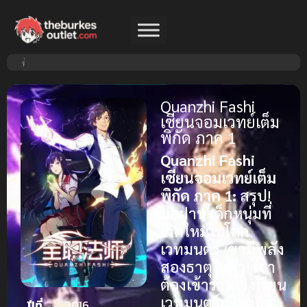
Quanzhi Fashi
เซียนจอมเวทย์เต็ม
พิกัด ภาค 1
Quanzhi Fashi
เซียนจอมเวทย์เต็ม
พิกัด ภาค 1:
สรุป!
ม่อฝาน เด็กหนุ่มที่
เกิดใหม่ในโลก
เวทมนตร์ เขามีพลัง
สองธาตุในตัว! เขา
ต้องเข้าร่วมโรงเรียน
เวทมนตร์เพื่อต่อสู้
ปีที่
2016