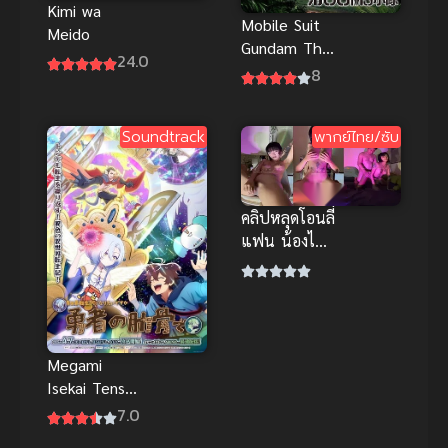
Kimi wa
Mobile Suit
Meido
Gundam The
24.0
08th MS
8
Team (พากย์
ไทย)
Soundtrack
พากย์ไทย/ซับ
คลิปหลุดโอนลี่
แฟน น้องไข่
ดาว โซโล่ของ
เล่นก่อนขึ้น
ขย่มเอง หุ่น
เอ็กซ์จัด
Megami
Isekai Tensei
ดูอนิเมะ เกิด
7.0
ใหม่เป็น