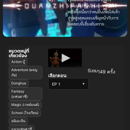
เวทมนตร์ชั้นนำ และเขาต้องใช้
พลังที่เหนือกว่าคนอื่นเพื่อไต่เต้า
สู่จุดสูงสุดและเผชิญหน้ากับการ
ทดสอบที่เสี่ยงอันตราย
หมวดหมู่ที่
เกี่ยวข้อง
Action บู๊
รับชม
Adventure (ผจญ
149 ครั้ง
เลือกตอน:
ภัย)
Donghua
▼
Fantasy
(แฟนตาซี)
Magic (เวทย์มนต์)
School (โรงเรียน)
อนิเมะจีน
แนวแฟนตาซี