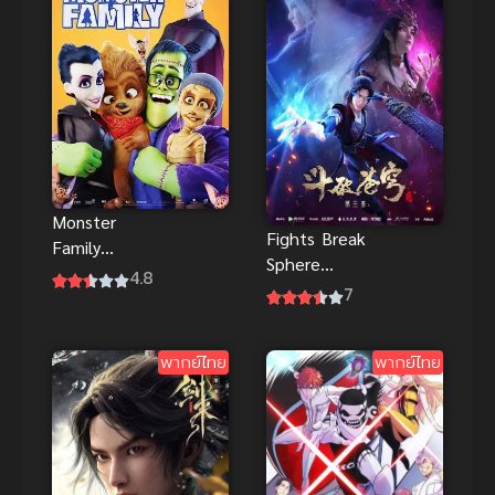
Monster
Fights Break
Family
Sphere
ครอบครัวป่วน
4.8
Season 3
7
ก๊วนปีศาจ อนิ
สัประยุทธ์ทะลุ
เมะพากย์ไทย
ฟ้า ภาค 3
สุดฮาพาเพลิน
พากย์ไทย
พากย์ไทย
ดี