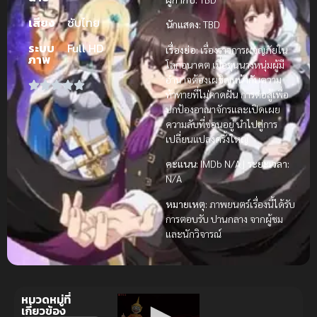
เสียง
ซับไทย
นักแสดง:
TBD
ระบบ
Full HD
เรื่องย่อ:
เรื่องราวการผจญภัยใน
ภาพ
โลกอนาคต เมื่อขุนนางหนุ่มผู้มี
อำนาจต้องเผชิญหน้ากับความ
ท้าทายที่ไม่คาดฝัน การต่อสู้เพื่อ
ปกป้องอาณาจักรและเปิดเผย
ความลับที่ซ่อนอยู่ นำไปสู่การ
เปลี่ยนแปลงครั้งใหญ่
คะแนน:
IMDb N/A |
ระยะเวลา:
N/A
หมายเหตุ:
ภาพยนตร์เรื่องนี้ได้รับ
การตอบรับ ปานกลาง จากผู้ชม
และนักวิจารณ์
หมวดหมู่ที่
เกี่ยวข้อง