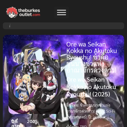
Ore wa Seikan
Kokka no Akutoku
Ryoushu! ข้าคือ
ขุนนางชั่วแห่ง
อาณาจักรดวงดาว!
Ore wa Seikan
Kokka no Akutoku
Ryoushu! (2025)
ชื่อไทย:
ข้าคือขุนนางชั่วแห่ง
อาณาจักรดวงดาว! |
แนว:
Sci-Fi
วิทยาศาสตร์ |
ปี:
2025
ปีที่
2025
ฉาย
ผู้กำกับ:
TBD