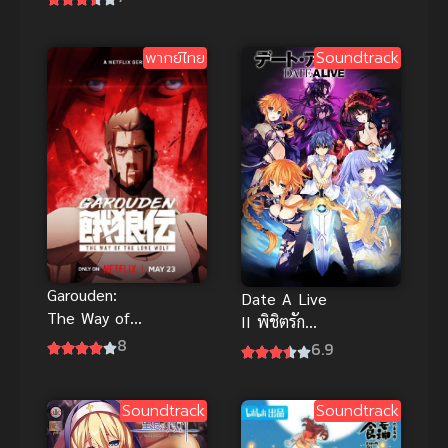
ไชน์!! ภาค 1
1
พากย์ไทย
Soundtrack
Garouden:
Date A Live
The Way of
II พิชิตรัก
the Lone
8
พิทักษ์โลก
6.9
Wolf (2024)
ภาค 2
กาโร่เดน ศึก
ยอดคน
Soundtrack
Soundtrack