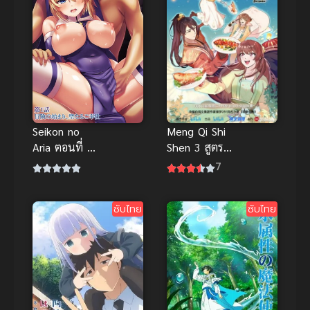
Seikon no
Meng Qi Shi
Aria ตอนที่ 1-
Shen 3 สูตร
2 ซับไทย H-
รักซินเดอเรล
7
Anime ซับ
ล่า ภาค 3
ไทย Anal
ซับไทย
ซับไทย
(ประตูหลัง) |
Big สรุปก่อ