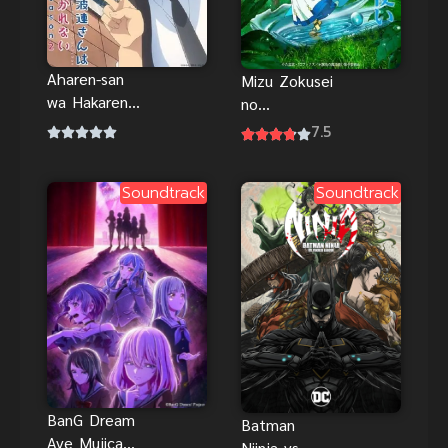
Aharen-san
Mizu Zokusei
wa Hakarenai
no
Season 2 คุณ
Mahoutsukai
7.5
อาฮาเรนผู้
จอมเวทวารี
ทำความเข้าใจ
Soundtrack
Soundtrack
ด้วยยาก ภาคที่
2
BanG Dream
Batman
Ave Mujica
Niinja vs