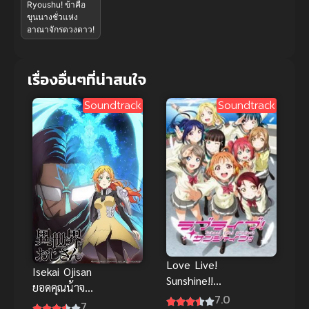
Ryoushu! ข้าคือ
ขุนนางชั่วแห่ง
อาณาจักรดวงดาว!
เรื่องอื่นๆที่น่าสนใจ
Soundtrack
Soundtrack
Love Live!
Isekai Ojisan
Sunshine!!
ยอดคุณน้าจาก
เลิฟไลฟ์! ซัน
7.0
ต่างโลก ภาค
7