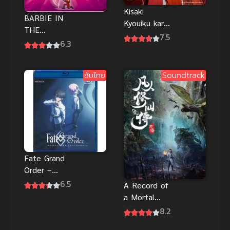
Kisaki
BARBIE IN
Kyouiku kara
THE
Nigetai
7.5
NUTCRACKE
6.3
Watashi ฉัน
R (2001) บาร์
อยากหนีจาก
บี้ อิน เดอะ
บทเรียนเจ้า
ซับไทย
Soundtrack
นัทแครกเกอร์
หญิง
พากย์ไทย
Fate Grand
Order –
Moonlight
6.5
A Record of
Lostroom
a Mortal
The Movie
Journey to
8.2
ซับไทย
Immortality