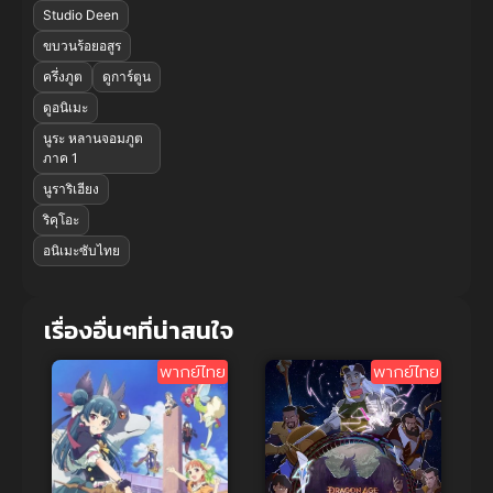
Studio Deen
ขบวนร้อยอสูร
ครึ่งภูต
ดูการ์ตูน
ดูอนิเมะ
นูระ หลานจอมภูต
ภาค 1
นูราริเฮียง
ริคุโอะ
อนิเมะซับไทย
เรื่องอื่นๆที่น่าสนใจ
พากย์ไทย
พากย์ไทย