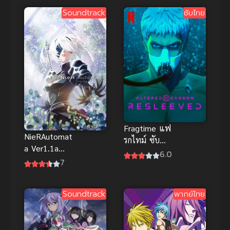
คัมภีร์วิถีเซียน
Soundtrack
ซับไทย
Fragtime แฟ
NieRAutomat
รกไทม์ ซับ
a Ver1.1a
ไทย
6.0
Part 1 เนียร์
7
ออโตมาต้า
ภาค 1 ซับไทย
Soundtrack
พากย์ไทย
2023