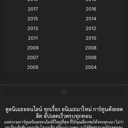
Animation แอนิเมชั่น
(1)
2017
2016
Animation แอนิเมชัน
(19)
2015
2014
2013
2012
anime
(9)
2011
2010
Anime อนิเมะ
(112)
2009
2008
Big tits (นมใหญ่)
(19)
2007
2006
2005
2004
Bitch (ผู้หญิงร่าน)
(1)
2003
2002
Blackmail (ข่มขู่)
(1)
2001
2000
Blood
(1)
1999
1998
1997
1996
ดูอนิเมะออนไลน์ ทุกเรื่อง อนิเมะมาใหม่ การ์ตูนดังยอด
Bondage (ทาส)
(1)
ฮิต อัปเดตเร็วครบทุกตอน
1993
1992
boys love
(1)
แหล่งรวมการ์ตูนอนิเมะออนไลน์ที่ใหญ่ที่สุด ที่ให้คุณเลือกชมได้ครบทุกแนว ไม่ว่า
1991
1990
จะเป็นแอ็กชัน ผจญภัย โรแมนติก หรือแนว Isekai เราได้คัดสรรและอัปเดตตอน