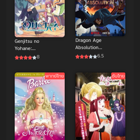
Dragon Age
Genjitsu no
Absolution
Yohane:
ดราก้อน เอจ
Sunshine in
6.5
8
พากย์ไทยดู
the Mirror
ฟรีออนไลน์ที่
(2023) โยชิ
พากย์ไทย
ซับไทย
นี่จ้า
โกะในแดน
แฟนตาซี