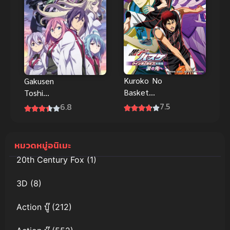
Kuroko No
Gakusen
Basket
Toshi
Movie 2 วิน
Asterisk
7.5
6.8
เทอร์คัพ คุโร
Season 2
โกะ โนะ บาส
โรงเรียน
เก็ต พากย์ไทย
สัประยุทธ์ แอ
หมวดหมู่อนิเมะ
ดี
สเทอริสก์ ภาค
20th Century Fox
(1)
2
3D
(8)
Action บู๊
(212)