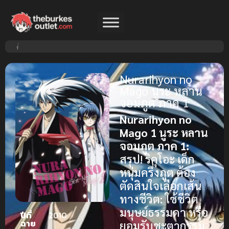
Nurarihyon no
Mago นูระ หลาน
จอมภูต ภาค 1
Nurarihyon no
Mago 1
นูระ หลาน
จอมภูต ภาค 1:
สรุป! ริคุโอะ เด็ก
หนุ่มครึ่งภูต ต้อง
ตัดสินใจเลือกเส้น
ทางชีวิต: ใช้ชีวิต
มนุษย์ธรรมดา หรือ
ปีที่
2010
ฉาย
ยอมรับชะตากรรม