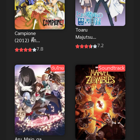
Toaru
Campione
Majutsu
(2012) ศึก
Index Anime
7.2
ฮาเร็มล้มทวย
7.8
อินเด็กซ์
เทพ
คัมภีร์ ภาค 1
ซับไทย
Soundtrack
Aru Majo ga