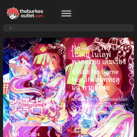
No Game No Life
โนเกม โนไลฟ์
พากย์ไทย เต็มเรื่อง
อนิเมะ No Game
No Life สนุกทะลุ
มิติ พากย์ไทย
No Game No Life
เมื่อสองพี่น้อง
เกมเมอร์ขั้นเทพ ชิโระและโซระ
ถูกเชิญไปยังดินแดนประหลาดที่
ทุกปัญหาตัดสินกันด้วยการ
แข่งขัน พวกเขาต้องใช้สติปัญญา
เพื่อกอบกู้เผ่าพันธุ์มนุษย์ที่กำลัง
ปีที่
2014