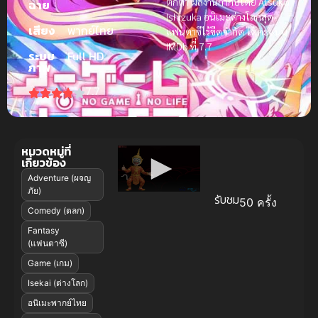
ตกต่ำ ผลงานกำกับโดย Atsuko
ฉาย
Ishizuka อนิเมะต่างโลกสุด
เสียง
พากย์ไทย
แฟนตาซีไร้ขีดจำกัด ได้คะแนน
IMDb ที่ 7.7
ระบบ
Full HD
ภาพ
7.7
หมวดหมู่ที่
เกี่ยวข้อง
Adventure (ผจญ
ภัย)
รับชม
50 ครั้ง
Comedy (ตลก)
Fantasy
(แฟนตาซี)
Game (เกม)
Isekai (ต่างโลก)
อนิเมะพากย์ไทย