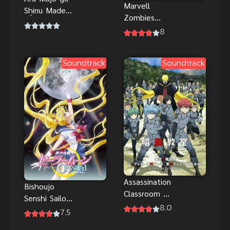
Marvell
Shinu Made
Zombies
เมื่อแม่มด
(2025) มาร์
8
มีอายุขัยแค่ 1
เวลซอมบี้
ปี
Soundtrack
Soundtrack
Assassination
Bishoujo
Classroom 2
Senshi Sailor
ห้องเรียนลอบ
8.0
Moon Crystal
7.5
สังหาร ภาค 2
(2014) เซเลอ