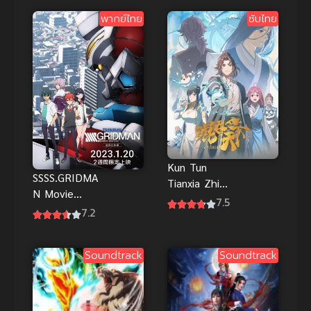
ร์มูน คริสตัล
พากย์ไทย
ซับไทย
ภาค 1
Kun Tun
SSSS.GRIDMA
Tianxia Zhi
N Movie
Zhang Men
7.5
พากย์ไทย อนิ
7.2
Guilai (The
เมะหุ่นยนต์
All-devouring
แอคชั่นไซไฟ
Whale
Soundtrack
Soundtrack
ภาพสวยงาม
Homecoming
มาก
) พญามัจฉา
กลืนใต้หล้า
ภาคเถ้าแก่