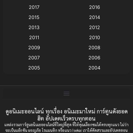
Animation แอนิเมชั่น
(1)
2017
2016
Animation แอนิเมชัน
(19)
2015
2014
2013
2012
anime
(9)
2011
2010
Anime อนิเมะ
(112)
2009
2008
Big tits (นมใหญ่)
(19)
2007
2006
2005
2004
Bitch (ผู้หญิงร่าน)
(1)
2003
2002
Blackmail (ข่มขู่)
(1)
2001
2000
Blood
(1)
1999
1998
1997
1996
ดูอนิเมะออนไลน์ ทุกเรื่อง อนิเมะมาใหม่ การ์ตูนดังยอด
Bondage (ทาส)
(1)
ฮิต อัปเดตเร็วครบทุกตอน
1993
1992
boys love
(1)
แหล่งรวมการ์ตูนอนิเมะออนไลน์ที่ใหญ่ที่สุด ที่ให้คุณเลือกชมได้ครบทุกแนว ไม่ว่า
1991
1990
จะเป็นแอ็กชัน ผจญภัย โรแมนติก หรือแนว Isekai เราได้คัดสรรและอัปเดตตอน