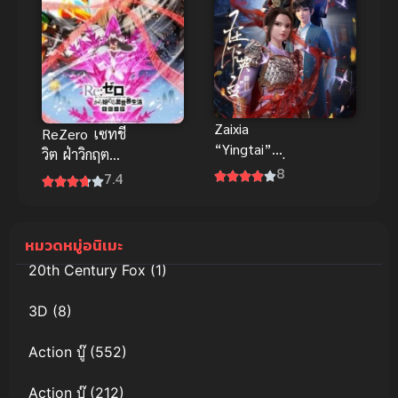
หวนกลับ
Zaixia
ReZero เซทชี
“Yingtai”
วิต ฝ่าวิกฤต
(2024) ข้านี่
8
ต่างโลก เดอะ
7.4
แหละจู้อิงไถ
มูฟวี่ 2
หมวดหมู่อนิเมะ
20th Century Fox
(1)
3D
(8)
Action บู๊
(552)
Action บู๊
(212)