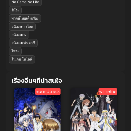
No Game No Life
ชิโระ
พากย์ไทยเต็มเรื่อง
อนิเมะต่างโลก
อนิเมะเกม
อนิเมะแฟนตาซี
โซระ
โนเกม โนไลฟ์
เรื่องอื่นๆที่น่าสนใจ
Soundtrack
พากย์ไทย