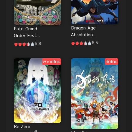
Dragon Age
Fate Grand
Absolution
Order First
ดราก้อน เอจ
6.5
Order ซับไทย
6.8
พากย์ไทยดู
ฟรีออนไลน์ที่
นี่จ้า
พากย์ไทย
ซับไทย
Re:Zero