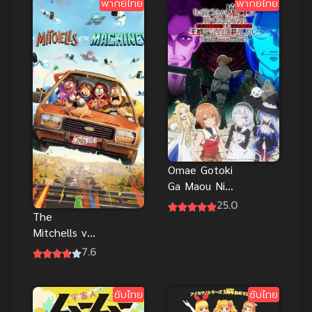
พากย์ไทย
พากย์ไทย
เวทมนตร์ค่ะ
ทาชินามิเดชิ
เตะ
Omae Gotoki
Ga Maou Ni
Kateru To
25.0
The
Omouna ซับ
Mitchells vs
ไทย
The
7.6
Machines
บ้านมิตเชลล์
ซับไทย
ซับไทย
ปะทะจักรกล