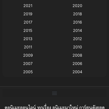
2021
2020
Animation อนิเมะ
(72)
2019
2018
Animation แอนิเมชั่น
(1)
2017
2016
Animation แอนิเมชัน
(19)
2015
2014
2013
2012
anime
(9)
2011
2010
Anime อนิเมะ
(112)
2009
2008
Big tits (นมใหญ่)
(19)
2007
2006
2005
2004
Bitch (ผู้หญิงร่าน)
(1)
2003
2002
Blackmail (ข่มขู่)
(1)
2001
2000
Blood
(1)
1999
1998
1997
1996
ดูอนิเมะออนไลน์ ทุกเรื่อง อนิเมะมาใหม่ การ์ตูนดังยอด
Bondage (ทาส)
(1)