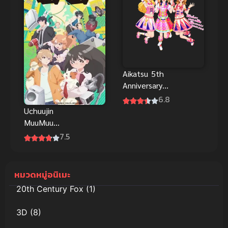
พากย์ไทย
Aikatsu 5th
Anniversary
Special ซับ
6.8
ไทย
Uchuujin
MuuMuu
เหมียวต่างดาว
7.5
หมวดหมู่อนิเมะ
20th Century Fox
(1)
3D
(8)