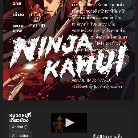
ฉาย
เรื่องย่อ:
Ninja Kamui บอกเล่า
เรื่องราวของอดีตนินจาที่หันหลัง
เสียง
ซับไทย
ให้กับวิถีชีวิตเดิม แต่กลับต้อง
เผชิญหน้ากับผลกรรมเมื่อ
ระบบ
Full HD
ภาพ
ครอบครัวของเขาถูกสังหารอย่าง
โหดเหี้ยม เขาจึงตัดสินใจกลับมา
ล้างแค้นและเปิดโปงองค์กรที่อยู่
เบื้องหลังเหตุการณ์ทั้งหมด
ภาพยนตร์เรื่องนี้โดดเด่นด้วยฉาก
แอ็คชั่นที่ดุเดือดและงานภาพที่
สวยงาม
คะแนน:
IMDb N/A/10 |
ประเทศ:
ญี่ปุ่น, สหรัฐอเมริกา
หมวดหมู่ที่
เกี่ยวข้อง
Action บู๊
รับชม
Animation
104 ครั้ง