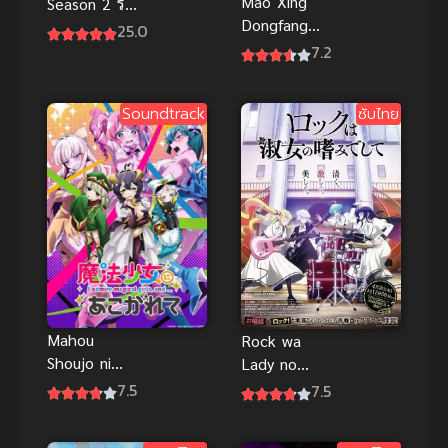
Mao Xing
Season 2 รีเซ
Dongfang
ทชีวิต ฝ่า
25.0
(Cat God)
วิกฤตต่างโลก
7.2
ภาค 2
Soundtrack
ซับไทย
Mahou
Rock wa
Shoujo ni
Lady no
Akogarete
Tashinami
7.5
7.5
ฉันหลงใหล
deshite ร็อก
สาวน้อย
วา เลดี้ โนะ