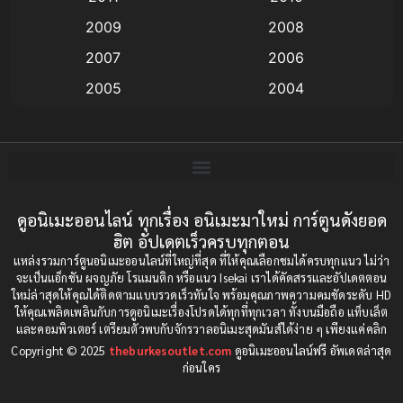
Anime อนิเมะ
(112)
2009
2008
Big tits (นมใหญ่)
(19)
2007
2006
2005
2004
Bitch (ผู้หญิงร่าน)
(1)
2003
2002
Blackmail (ข่มขู่)
(1)
2001
2000
Blood
(1)
1999
1998
1997
1996
ดูอนิเมะออนไลน์ ทุกเรื่อง อนิเมะมาใหม่ การ์ตูนดังยอด
Bondage (ทาส)
(1)
ฮิต อัปเดตเร็วครบทุกตอน
1993
1992
boys love
(1)
แหล่งรวมการ์ตูนอนิเมะออนไลน์ที่ใหญ่ที่สุด ที่ให้คุณเลือกชมได้ครบทุกแนว ไม่ว่า
1991
1990
จะเป็นแอ็กชัน ผจญภัย โรแมนติก หรือแนว Isekai เราได้คัดสรรและอัปเดตตอน
ใหม่ล่าสุดให้คุณได้ติดตามแบบรวดเร็วทันใจ พร้อมคุณภาพความคมชัดระดับ HD
Censored (เซ็นเซอร์)
1989
(19)
1988
ให้คุณเพลิดเพลินกับการดูอนิเมะเรื่องโปรดได้ทุกที่ทุกเวลา ทั้งบนมือถือ แท็บเล็ต
และคอมพิวเตอร์ เตรียมตัวพบกับจักรวาลอนิเมะสุดมันส์ได้ง่าย ๆ เพียงแค่คลิก
1987
1985
Comedy (ตลก)
(85)
Copyright © 2025
theburkesoutlet.com
ดูอนิเมะออนไลน์ฟรี อัพเดตล่าสุด
1984
1983
ก่อนใคร
Comedy (ตลก)
(234)
1982
1981