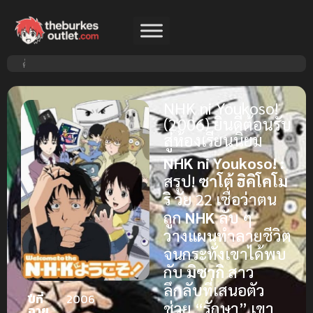
NHK ni Youkoso!
(2006) ยินดีต้อนรับ
สู่ห้องเรียนนิยม
NHK ni Youkoso! :
สรุป!
ซาโต้
ฮิคิโคโม
ริ
วัย 22 เชื่อว่าตน
ถูก
NHK
ลับ ๆ
วางแผนทำลายชีวิต
จนกระทั่งเขาได้พบ
กับ
มิซากิ
สาว
ลึกลับที่เสนอตัว
ปีที่
2006
ช่วย “รักษา” เขา
ฉาย