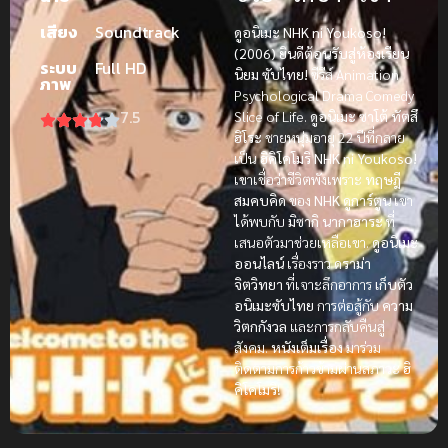
เสียง
Soundtrack
ดูอนิเมะ NHK ni Youkoso!
(2006) ยินดีต้อนรับสู่ห้องเรียน
ระบบ
Full HD
นิยม ซับไทย!
ซีรีส์ Animation
ภาพ
Psychological Drama Comedy
7.5
Slice of Life.
ดูอนิเมะ
ซาโต้ ทัตสึ
ฮิโระ
ชายหนุ่มอายุ 22 ปีที่กลาย
เป็น
ฮิคิโคโมริ
NHK ni Youkoso!
เขาเชื่อว่าชีวิตพังเพราะ
ทฤษฎี
สมคบคิด
ของ
NHK
ดูการ์ตูน
เขา
ได้พบกับ
มิซากิ นากาฮาระ
ที่
เสนอตัวมาช่วยเหลือเขา.
ดูอนิเมะ
ออนไลน์
เรื่องราว
ดราม่า
จิตวิทยา
ที่เจาะลึกอาการ
เก็บตัว
อนิเมะซับไทย
การต่อสู้กับ
ความ
วิตกกังวล
และการกลับคืนสู่
สังคม.
หนังเต็มเรื่อง
มาร่วม
ติดตามการก้าวข้ามผ่านสภาวะ
ฮิ
คิโคโมริ
!