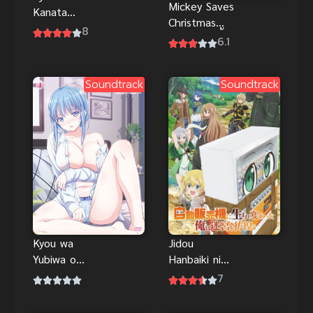
Mickey Saves
Kanata
Christmas
(2013) อีก
8
(2022) มิกกี้
6.1
ฟากฝั่งของ
บันทึก
เขตแดน
คริสต์มาส ซับ
Soundtrack
Soundtrack
ไทยฟรี
Jidou
Kyou wa
Hanbaiki ni
Yubiwa o
Umarekawatt
Hazusu kara
7
a (2023) เกิด
ตอนที่ 1-2
ใหม่เป็นตู้
ซับไทย