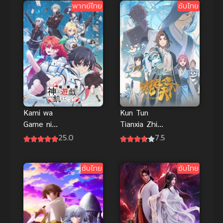
พากย์ไทย
ซับไทย
หยอดเหรียญ
แล้วไปผจญภัย
ในดันเจี้ยน
Kami wa
Kun Tun
Game ni
Tianxia Zhi
Ueteiru ซับ
Zhang Men
25.0
7.5
ไทย
Guilai (The
All-devouring
ซับไทย
ซับไทย
Whale
Homecoming
) พญามัจฉา
กลืนใต้หล้า
ภาคเถ้าแก่