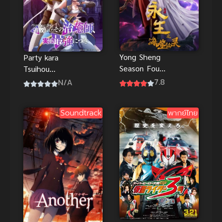
หวนกลับ
Yong Sheng
Party kara
Season Four
Tsuihou
นิรันดร์กาล
sareta Sono
7.8
N/A
ภาค 4 อนิเมะ
Chiyushi,
จีนซับไทยสุด
Jitsu wa
Soundtrack
พากย์ไทย
มันส์
Saikyou ni
Tsuki ฮีลเลอร์
ที่ถูกเตะออก
จากตี้ แท้จริง
แล้วแกร่งสุด