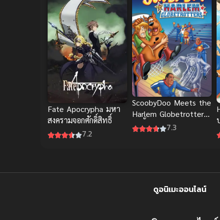
ScoobyDoo Meets the
Fate Apocrypha มหา
H
Harlem Globetrotters
สงครามจอกศักดิ์สิทธิ์
สคูบี้ดู กับทีมรวมดาว
7.3
7.2
ดูอนิเมะออนไลน์