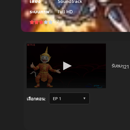
เสียง
Soundtrack
ระบบภาพ
Full HD
6.2
รับชม
121 
Volume
90%
▼
เลือกตอน: