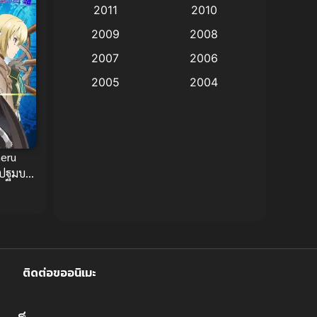
2011
2010
Anime อนิเมะ
(112)
2009
2008
Big tits (นมใหญ่)
(19)
2007
2006
2005
2004
Bitch (ผู้หญิงร่าน)
(1)
2003
2002
Blackmail (ข่มขู่)
(1)
2001
2000
Blood
(1)
1999
1998
meru
 ปฐมบท
1997
1996
Bondage (ทาส)
(1)
กโลก
1993
1992
boys love
(1)
1991
1990
Censored (เซ็นเซอร์)
1989
(19)
1988
ติดต่อขออนิเมะ
1987
1985
Comedy (ตลก)
(234)
1984
1983
Comedy (ตลก)
(85)