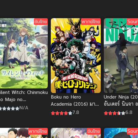
ซับไทย
พากย์ไทย
Soun
Silent Witch: Chinmoku
Boku no Hero
Under Ninja (20
no Majo no
Academia (2016) มาย
อันเดอร์ นินจา 
Kakushigoto ไซเลนต์
N/A
ฮีโร่ อคาเดเมีย ภาค 1
ซับไทย Action
7.8
6.8
วิตช์ ความลับของแม่มด
แห่งความเงียบ
พากย์ไทย
ซับไทย
Soun