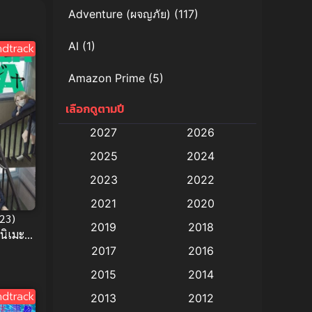
Adventure (ผจญภัย)
(117)
AI
(1)
dtrack
Amazon Prime
(5)
เลือกดูตามปี
Anal (ประตูหลัง)
(11)
2027
2026
Animation
(579)
2025
2024
Animation การ์ตูน
(88)
2023
2022
2021
2020
Animation อนิเมะ
(72)
23)
2019
2018
อนิเมะ
Animation แอนิเมชั่น
(1)
 Comedy
2017
2016
Animation แอนิเมชัน
(19)
2015
2014
dtrack
2013
2012
anime
(9)