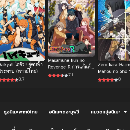
Masamune kun no
aikyu!! ไฮคิว!! คู่ตบฟ้า
Zero kara Haji
Revenge R การแก้แค้น
ประทาน (พากย์ไทย)
Mahou no Sho
ของมาซามุเนะ ภาค 2
7.1
มนตรา ตำราพลิ
8.7
8
ซับไทย
ภาค 1
ดูอนิเมะพากย์ไทย
อนิเมะเดอะมูฟวี่
หมวดหมู่อนิเมะ