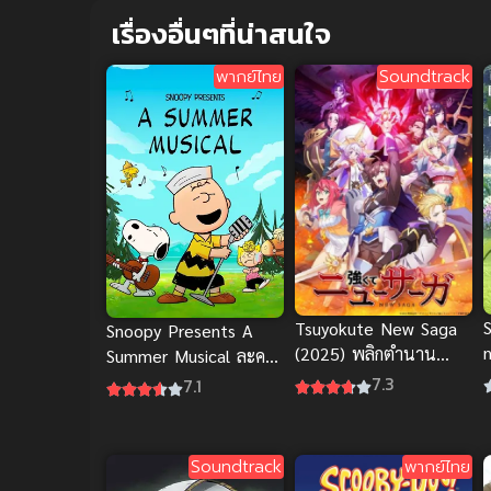
เรื่องอื่นๆที่น่าสนใจ
พากย์ไทย
Soundtrack
Tsuyokute New Saga
Snoopy Presents A
(2025) พลิกตำนาน
Summer Musical ละคร
วีรชน นิวซาก้า
เพลงฤดูร้อน พากย์ไทย
7.3
7.1
Soundtrack
พากย์ไทย