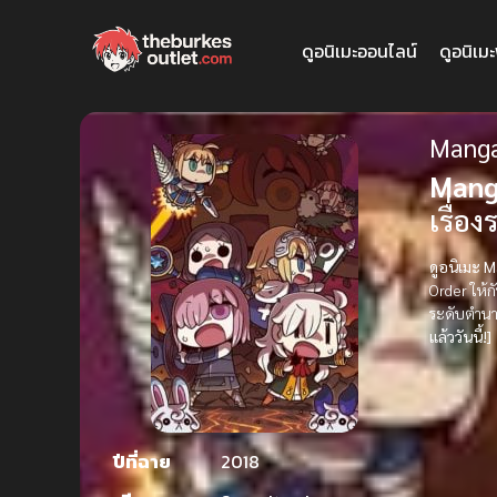
ดูอนิเมะออนไลน์
ดูอนิเม
Manga
Mang
เรื่อ
ดูอนิเมะ 
Order ให้ก
ระดับตำนาน
แล้ววันนี้!]
ปีที่ฉาย
2018