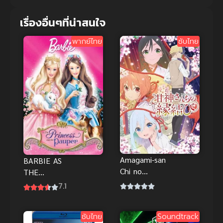
เรื่องอื่นๆที่น่าสนใจ
พากย์ไทย
ซับไทย
Amagami-san
BARBIE AS
Chi no
THE
Enmusubi
PRINCESS
7.1
ด้ายแดงผูกรัก
AND THE
บ้านอามากามิ
PAUPER
ซับไทย
Soundtrack
(2004) เจ้า