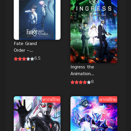
หญิงบาร์บี้และ
สาวผู้ยากไร้
พากย์ไทย
Fate Grand
Order –
Moonlight
6.5
Lostroom
Ingress the
The Movie
Animation
ซับไทย
(2018) อินเก
8
รส พลังงานผ่า
มิติ
พากย์ไทย
พากย์ไทย