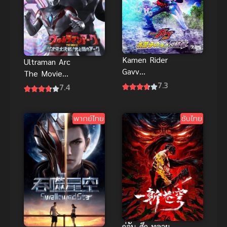
Kamen Rider
Ultraman Arc
Gavv
The Movie
Invaders of
7.3
The Clash of
7.4
the Candy
Light and
House มาสค์
Evil พากย์ไทย
ไรเดอร์ พากย์
พากย์ไทย
ซับไทย
ไทย
กู่อัน ศึก ทลาย