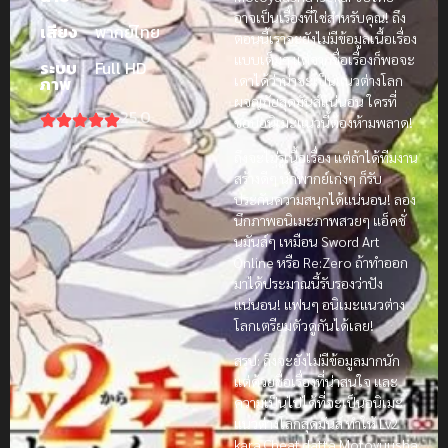
อาจเป็นเรื่องที่ใช่สำหรับคุณ! ถึง
เสียง
พากย์ไทย
ตอนนี้เราจะยังไม่มีข้อมูลเนื้อเรื่อง
แบบเต็มๆ แต่จากชื่อเรื่องก็พอจะ
ระบบ
Full HD
เดาได้ว่าน่าจะเป็นแนวต่างโลก
ภาพ
ผจญภัยสุดมันส์แน่นอน ใครที่
25.0
ชอบอนิเมะแนวนี้ต้องห้ามพลาด!
ถึงจะไม่รู้เนื้อเรื่อง แต่ถ้าได้ทีมงาน
สร้างดีๆ นักพากย์เก่งๆ ก็รับ
ประกันความสนุกได้แน่นอน! ลอง
นึกภาพอนิเมะภาพสวยๆ แอ็คชั่
นมันส์ๆ เหมือน Sword Art
Online หรือ Re:Zero ถ้าทำออก
มาได้ประมาณนี้รับรองว่าปัง
แน่นอน! แฟนๆ อนิเมะแนวต่าง
โลกเตรียมตัวดูกันได้เลย!
สรุป: ถึงจะยังไม่มีข้อมูลมากนัก
แต่ด้วยชื่อเรื่องที่น่าสนใจ และ
ความเป็นไปได้ที่จะเป็นอนิเมะ
แนวต่างโลกสุดมันส์ ทำให้ Lv2
kara Cheat datta Motoyuusha