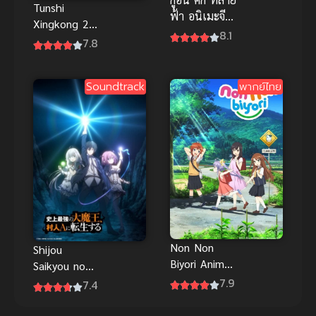
Tunshi
ฟ้า อนิเมะจีน
Xingkong 2
แนวกำลัง
8.1
(2021) มหา
7.8
ภายในฟอร์ม
ศึกล้างพิภพ
ยักษ์เรื่องใหม่
ภาค 2
ล่าสุด
Soundtrack
พากย์ไทย
Non Non
Shijou
Biyori Anime
Saikyou no
สาวใสหัวใจ
7.9
Daimaou ชีวิต
7.4
บ้านทุ่ง ภาค 1
ใหม่ไม่
ธรรมดาของ