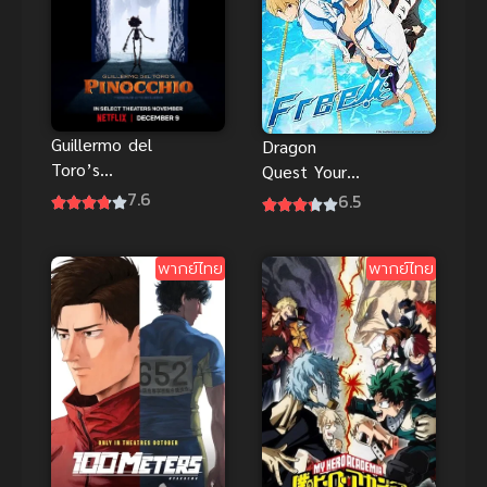
Guillermo del
Dragon
Toro’s
Quest Your
Pinocchio
Story ดราก้อน
7.6
6.5
(2022) พิน็อก
เควสท์ ชี้ชะตา
คิโอ พากย์ไทย
(2019) พากย์
พากย์ไทย
พากย์ไทย
ดูฟรี
ไทย