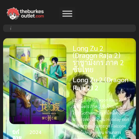
Long Zu 2
(Dragon Raja 2)
ราชามังกร ภาค 2
ซับไทย
Long Zu 2 (Dragon
Raja 2) 2
Long Zu 2 (Dragon Raja 2)
ราชามังกร ภาค 2 ซับไทย พาเรา
ไปสู่ Gotham City ที่มืดมิด เมื่อ
ฆาตกรต่อเนื่องนาม Holiday ออก
ล่าสังหารคนในตระกูล Falcone
ปีที่
2024
อย่างไม่หยุดหย่อน ท่ามกลาง
ฉาย
อาชญากรหน้าใหม่ที่ผุดขึ้นเป็น