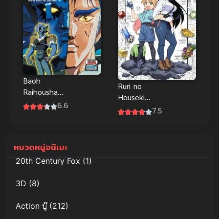
(พากย์ไทย)
Baoh
Ruri no
Raihousha
Houseki
อมนุษย์บาโอ
6.6
อัญมณีของรูริ
7.5
พากย์ไทย อนิ
เมะแอคชั่นไซ
ไฟสุดเดือด
หมวดหมู่อนิเมะ
มันส์
20th Century Fox
(1)
3D
(8)
Action บู๊
(212)