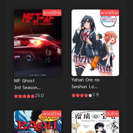
พากย์ไทยHD
พากย์ไทย
พากย์ไทย
เต็มเรื่อง ภาพ
ชัดที่สุด
Yahari Ore no
MF Ghost
Seishun Love
3rd Season 3
Comedy wa
เอ็มเอฟ โกสต์
7.9
25.0
Machigatteir
ภาค 3 ซับไทย
u กะแล้วชีวิต
พากย์ไทย
ซับไทย
รักวัยรุ่นของ
ผมมันต้องไม่
สดใสเลยสักนิด