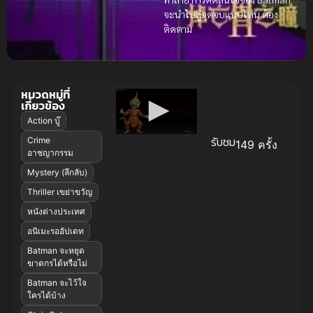
จะนำไปสู่จุดจบแบบไหน ต้อง
ติดตาม
หมวดหมู่ที่
เกี่ยวข้อง
Action บู๊
รับชม
Crime
149 ครั้ง
อาชญากรรม
Mystery (ลึกลับ)
Thriller เขย่าขวัญ
หนังต่างประเทศ
อนิเมะรออัปเดท
Batman จะหยุด
ฆาตกรได้หรือไม่
Batman จะไว้ใจ
ใครได้บ้าง