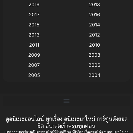
2019
2018
Animation แอนิเมชั่น
(1)
2017
2016
Animation แอนิเมชัน
(19)
2015
2014
2013
2012
anime
(9)
2011
2010
Anime อนิเมะ
(112)
2009
2008
Big tits (นมใหญ่)
(19)
2007
2006
2005
2004
Bitch (ผู้หญิงร่าน)
(1)
2003
2002
Blackmail (ข่มขู่)
(1)
2001
2000
Blood
(1)
1999
1998
1997
1996
ดูอนิเมะออนไลน์ ทุกเรื่อง อนิเมะมาใหม่ การ์ตูนดังยอด
Bondage (ทาส)
(1)
ฮิต อัปเดตเร็วครบทุกตอน
1993
1992
boys love
(1)
แหล่งรวมการ์ตูนอนิเมะออนไลน์ที่ใหญ่ที่สุด ที่ให้คุณเลือกชมได้ครบทุกแนว ไม่ว่า