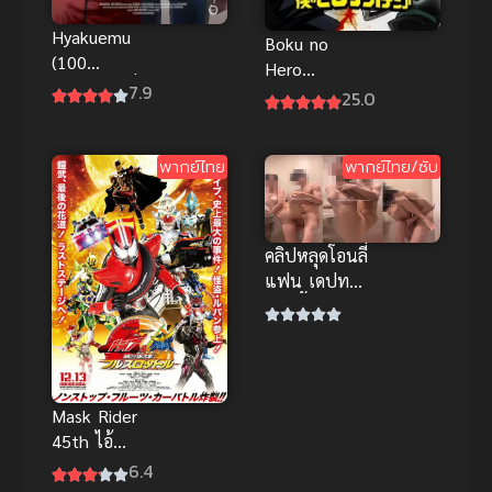
Hyakuemu
Boku no
(100
Hero
METERS) วิ่งสู้
7.9
Academia 3
25.0
ฝัน 100 เมตร
มายฮีโร่ อคา
พากย์ไทย
เดเมีย ภาค 3
พากย์ไทย
พากย์ไทย/ซับ
พากย์ไทย
คลิปหลุดโอนลี่
แฟน เดปทอรี่
อาบน้ำด้วยกัน
สุดเสียว ยกขา
ซอยรัวๆ นม
เด้ง
Mask Rider
45th ไอ้
มดแดง
6.4
อาละวาด