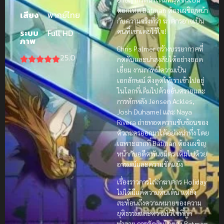
ดอกเห็ด Batman ต้องเผชิญหน้า
เสียง
พากย์ไทย
กับความจริงที่ว่า ฆาตกรอาจเป็น
คนที่เขาเคยไว้ใจ!
ระบบ
Full HD
ภาพ
Chris Palmer สร้างบรรยากาศที่
25.0
กดดันและน่าสงสัยได้อย่างยอด
เยี่ยม งานภาพมีความเป็น
เอกลักษณ์ ดึงดูดให้เราเข้าไปอยู่
ในโลกที่เต็มไปด้วยอันตรายและ
การหักหลัง Jensen Ackles,
Josh Duhamel และ Naya
Rivera ถ่ายทอดความซับซ้อนของ
ตัวละครออกมาได้อย่างน่าทึ่ง โดย
เฉพาะฉากที่ Batman ต้องเผชิญ
หน้ากับอดีตพันธมิตร เต็มไปด้วย
อารมณ์และความขัดแย้ง
เรื่องราวการไล่ล่าฆาตกร Holiday
ไม่ได้มีแค่ความตื่นเต้น แต่ยัง
สะท้อนถึงความหมายของความ
ยุติธรรมและความไว้ใจที่ถูก
ทำลาย การตัดสินใจของ Batman