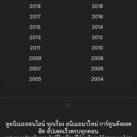
2019
2018
Animation แอนิเมชั่น
(1)
2017
2016
Animation แอนิเมชัน
(19)
2015
2014
2013
2012
anime
(9)
2011
2010
Anime อนิเมะ
(112)
2009
2008
Big tits (นมใหญ่)
(19)
2007
2006
2005
2004
Bitch (ผู้หญิงร่าน)
(1)
2003
2002
Blackmail (ข่มขู่)
(1)
2001
2000
Blood
(1)
1999
1998
1997
1996
ดูอนิเมะออนไลน์ ทุกเรื่อง อนิเมะมาใหม่ การ์ตูนดังยอด
Bondage (ทาส)
(1)
ฮิต อัปเดตเร็วครบทุกตอน
1993
1992