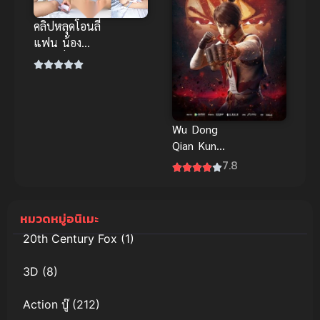
คลิปหลุดโอนลี่
แฟน น้อง
แมว นั่งแหก
โชว์ใช้ของเล่น
เสียบรัวๆ ร้อง
ครางลั่น
Wu Dong
Qian Kun
(2019) มหา
7.8
ยุทธหยุดพิภพ
ภาค 1
หมวดหมู่อนิเมะ
20th Century Fox
(1)
3D
(8)
Action บู๊
(212)