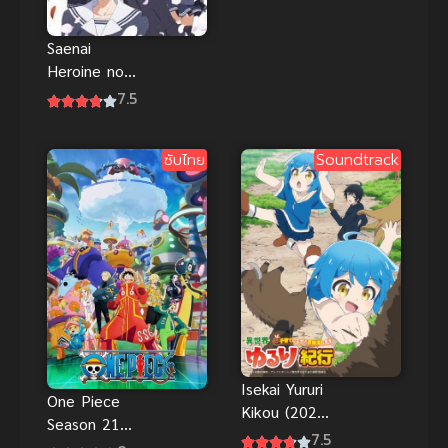
ปล่อยใน
Saenai
Heroine no
Sodatekata
7.5
Flat 2 วิธีปั้น
สาวบ้านให้มา
ซับไทย
Soundtrack
เป็นนางเอก
ของผม ภาค 2
Isekai Yururi
One Piece
Kikou (2024)
Season 21
บันทึกการเดิน
7.5
วันพีช เกาะ