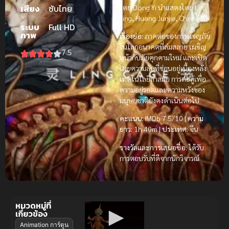
โดย Dong Yi นำแสดงโดย Lin
เสียง
ซับไทย
Jing, Huang Junjie, Cheng Yu
ระบบ
Full HD
ภาพ
เรื่องย่อ:
ภาคต่อของการผจญภัย
ในโลกอนาคตที่ล่มสลาย เผชิญ
7.5
หน้ากับภัยคุกคามใหม่ และเปิด
เผยความลับที่ซ่อนอยู่เบื้องหลัง
เทคโนโลยีล้ำสมัย การต่อสู้เพื่อ
ความอยู่รอดและความหวังของ
มนุษยชาติยังคงดำเนินต่อไป
คะแนน:
IMDb 7.5/10 |
ความ
ยาว:
1h 40m |
ประเทศ:
จีน
รางวัลและการเสนอชื่อ:
ได้รับ
การตอบรับที่ดีจากนักวิจารณ์
หมวดหมู่ที่
เกี่ยวข้อง
Animation การ์ตูน