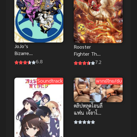
JoJo’s
Rooster
Bizarre
Fighter The
Adventure
Anime ยอดไก่
6.8
7.2
Golden Wind
นักสู้กู้โลก ซับ
โจโจ้ ล่าข้าม
ไทย ดูฟรีตอน
Soundtrack
พากย์ไทย/ซับ
ศตวรรษ
ล่าสุด
สายลมทองคำ
คลิปหลุดโอนลี่
แฟน เจ้อาโฮลิ
สายฝอ รุ่นแม่
จัดหนัก ยัดมิด
ลำกระแทก