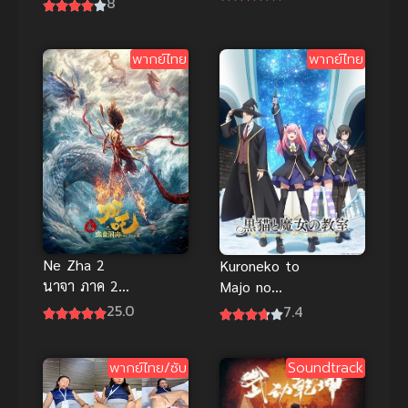
8
ทางแสนเอื่อย
เอ็กเฮด (ซับ
ในต่างโลก
ไทย)
พากย์ไทย
พากย์ไทย
Ne Zha 2
Kuroneko to
นาจา ภาค 2
Majo no
พากย์ไทย
Kyoushitsu
25.0
7.4
ห้องเรียน
เวทมนตร์กับ
พากย์ไทย/ซับ
Soundtrack
คุณแมวดำ ซับ
ไทย