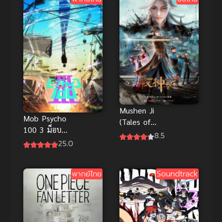
เกิดใหม่ก็กลาย
เป็นไข่มังกร
ไปซะแล้ว (ซับ
ไทย)
Mushen Ji
Mob Psycho
(Tales of
100 3 ม็อบ
Herding
8.5
ไซโค 100 คน
25.0
Gods) ตำนาน
พลังจิต ภาค 3
เทพกู้จักรวาล
ซับไทย
(ซับไทย)
พากย์ไทย
Soundtrack