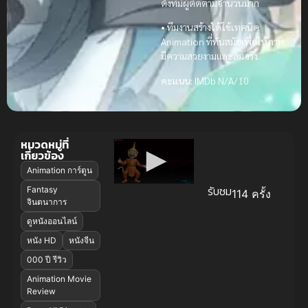
ดังที่มีผู้ติดตามจำนวนมาก
• ทีมงานสร้างได้ใช้เทคนิค
Animation ที่ทันสมัยเพื่อให้ภาพ
มีความสวยงามและสมจริง
คะแนน:
IMDb N/A/10
หมวดหมู่ที่
เกี่ยวข้อง
Animation การ์ตูน
รับชม
Fantasy
114 ครั้ง
จินตนาการ
ดูหนังออนไลน์
หนัง HD
หนังจีน
000 ปี รีวิว
Animation Movie
Review