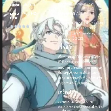
เสียง
ซับไทย
หลังน่าสนใจหลายประการ
ข้อมูลทั่วไป
ระบบ
Full HD
ภาพ
กำกับโดย Dong Yi | นำแสดงโดย
Hai Tao, Jiang Bian, Zhao
Shuang | แนว Animation,
Fantasy | ปี 2022
เรื่องย่อ
เรื่องราวของ ไป๋ชิวหราน ผู้ฝึกตน
ที่ใช้เวลา 3,000 ปีในการกลั่น
ลมปราณ แต่กลับไม่สามารถบรรลุ
ขั้นใดๆ ได้ จนกระทั่งเขาได้พบ
กับระบบช่วยเหลือที่จะนำพาเขา
ไปสู่การเป็นผู้แข็งแกร่ง
เกร็ดน่ารู้
• ภาพยนตร์เรื่องนี้เป็นการ
ดัดแปลงมาจากนิยายออนไลน์ชื่อ