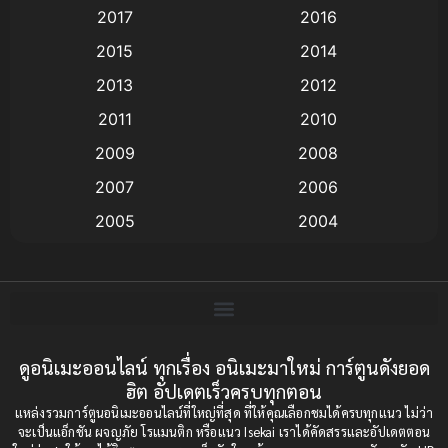
2017
2016
Animation แอนิเมชัน
(19)
2015
2014
2013
2012
anime
(9)
2011
2010
Anime อนิเมะ
(112)
2009
2008
Big tits (นมใหญ่)
(19)
2007
2006
2005
2004
Bitch (ผู้หญิงร่าน)
(1)
2003
2002
Blackmail (ข่มขู่)
(1)
2001
2000
Blood
(1)
1999
1998
1997
1996
ดูอนิเมะออนไลน์ ทุกเรื่อง อนิเมะมาใหม่ การ์ตูนดังยอด
Bondage (ทาส)
(1)
ฮิต อัปเดตเร็วครบทุกตอน
1993
1992
boys love
(1)
แหล่งรวมการ์ตูนอนิเมะออนไลน์ที่ใหญ่ที่สุด ที่ให้คุณเลือกชมได้ครบทุกแนว ไม่ว่า
1991
1990
จะเป็นแอ็กชัน ผจญภัย โรแมนติก หรือแนว Isekai เราได้คัดสรรและอัปเดตตอน