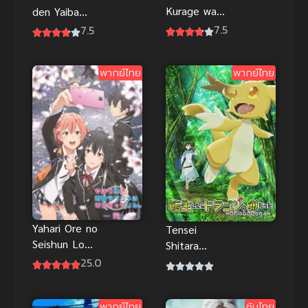
Kurage wa
den Yaiba
Oyogenai อนิ
ไยบะ เจ้าหนู
7.5
7.5
เมะ
ซามูไร
แมงกะพรุน
พากย์ไทย
พากย์ไทย
ว่ายน้ำไม่ได้
ซับไทย
Yahari Ore no
Tensei
Seishun Love
Shitara
Comedy ภาค
Dragon no
25.0
3
Tamago
Datta พอได้
พากย์ไทย
ซับไทย