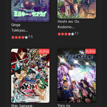
Hoshi wo Ou
Ginga
Kodomo
Tokkyuu
(Children
7.1
Milky☆Subwa
7.5
Who Chase
y กาแล็กติก ลิ
Lost Voices)
มิเต็ด
เด็กสาวกับ
ซับไทย
ซับไทย
เอ็กซ์เพรส มิล
เสียงเพรียก
กี้ ซับเวย์
แห่งพิภพ
เทพา พากย์
ไทย
Yoru no
Shin Samurai-