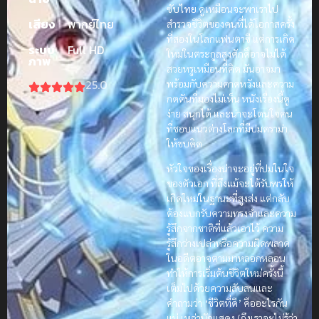
ซับไทย
ดูเหมือนจะพาเราไป
เสียง
พากย์ไทย
สำรวจชีวิตของคนที่ได้โอกาสครั้ง
ที่สองในโลกแฟนตาซี แต่การเกิด
ระบบ
Full HD
ใหม่ในตระกูลสูงศักดิ์อาจไม่ได้
ภาพ
สวยหรูเหมือนที่คิด มันอาจมา
25.0
พร้อมกับความคาดหวังและความ
กดดันที่มองไม่เห็น หนังเรื่องนี้ดู
ง่าย สนุกได้ และน่าจะโดนใจคน
ที่ชอบแนวต่างโลกที่มีปมดราม่า
ให้ขบคิด
หัวใจของเรื่องน่าจะอยู่ที่ปมในใจ
ของตัวเอก ที่ถึงแม้จะได้รับพรให้
เกิดใหม่ในฐานะที่สูงส่ง แต่กลับ
ต้องแบกรับความทรงจำและความ
รู้สึกจากชาติที่แล้วเอาไว้ ความ
รู้สึกว่างเปล่าหรือความผิดพลาด
ในอดีตอาจตามมาหลอกหลอน
ทำให้การเริ่มต้นชีวิตใหม่ครั้งนี้
เต็มไปด้วยความสับสนและ
คำถามว่า ‘ชีวิตที่ดี’ คืออะไรกัน
แน่ เหล่านักแสดง (ถึงเราจะไม่รู้ว่า