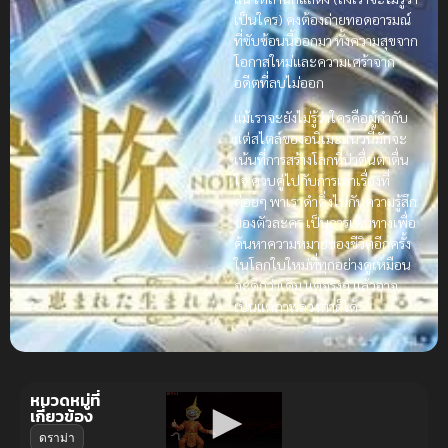
เป็นใคร) คงต้องถ่ายทอดอารมณ์
ที่ซับซ้อนนี้ออกมา ทั้งความสุขจาก
โอกาสใหม่และความเศร้าจาก
อดีตที่ลบไม่ออก
แม้เราจะยังไม่รู้ว่าใครคือผู้กำกับ
แต่สไตล์ของอนิเมะแนวนี้มักจะ
เน้นที่การสร้างโลกที่น่าตื่นตาตื่น
ใจ ควบคู่ไปกับการเล่าเรื่องที่
ค่อยๆ พาเราดำดิ่งไปกับความรู้สึก
ของตัวละคร เป็นการเดินทางเพื่อ
ค้นหาความหมายของชีวิตอีกครั้ง
ในโลกใบใหม่ที่ทุกอย่างดูเหมือน
จะดีกว่าเดิม แต่จริงๆ แล้วอาจ
เป็นแค่ภาพลวงตาก็ได้
หมวดหมู่ที่
เกี่ยวข้อง
ดราม่า