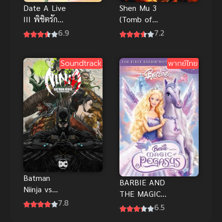
Date A Live
Shen Mu 3
III พิชิตรัก
(Tomb of
พิทักษ์โลก
Fallen Gods
6.9
7.2
ภาค 3
3) สุสาน
เทพเจ้า ภาค
Soundtrack
พากย์ไทย
3
Batman
BARBIE AND
Niinja vs
THE MAGIC
Yakuza
7.8
OF PEGASUS
6.5
League
3D (2005)