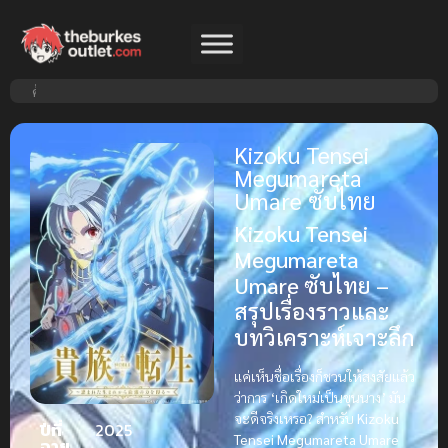
Kizoku Tensei
Megumareta
Umare ซับไทย
Kizoku Tensei
Megumareta
Umare ซับไทย –
สรุปเรื่องราวและ
บทวิเคราะห์เจาะลึก
แค่เห็นชื่อเรื่องก็ชวนให้สงสัยแล้ว
ว่าการ ‘เกิดใหม่เป็นขุนนาง’ มัน
จะดีจริงเหรอ? สำหรับ
Kizoku
ปีที่
2025
Tensei Megumareta Umare
ฉาย