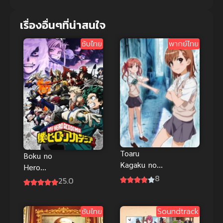
เรื่องอื่นๆที่น่าสนใจ
ซับไทย
พากย์ไทย
Toaru
Boku no
Kagaku no
Hero
Railgun
8
Academia 6
25.0
(2009) เรลกัน
มายฮีโร่ อคา
แฟ้มลับคดี
เดเมีย ภาค 6
วิทยาศาสตร์
ซับไทย
Soundtrack
ซับไทย
ภาค 1