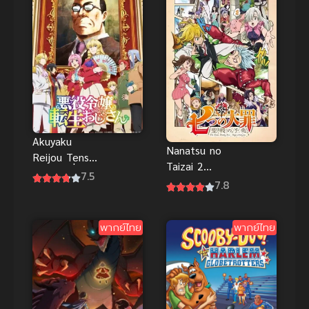
Akuyaku
Nanatsu no
Reijou Tensei
Taizai 2
Ojisan เมื่อตา
7.5
Seisen no
7.8
ลุงเกิดใหม่เป็น
Shirushi ศึก
นางร้ายที่ต่าง
ตำนาน 7
โลก
พากย์ไทย
พากย์ไทย
อัศวิน ภาค 2
สัญญาน
สงคราม
ศักดิ์สิทธิ์