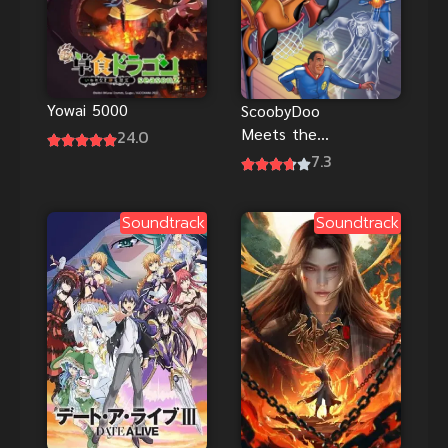
Yowai 5000
ScoobyDoo
Meets the
24.0
Harlem
7.3
Globetrotter
s สคูบี้ดู กับทีม
Soundtrack
Soundtrack
รวมดาว