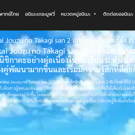
ะพากย์ไทย
อนิเมะเดอะมูฟวี่
หมวดหมู่อนิเมะ
ติดต่อขออนิเมะ
i Jouzu no Takagi san 2 แกล้งนัก รักนะ รู้ยัง 
ai Jouzu no Takagi san 2
แกล้งนัก รักนะ 
นิชิกาตะอย่างต่อเนื่องในชั้นเรียน ม.ต้น แต
งคู่พัฒนามากขึ้นและเริ่มมีความรู้สึกที่ดีต่อ
arakai Jouzu no Takagi san 2 (2019) แกล้งนัก รักนะ รู้ยัง ภาค 2 ซับไทย!
ซีรีส์
ิ
เด็กสาวผู้ชอบแกล้ง และ
นิชิกาตะ
เด็กหนุ่มที่พยายามจะเอาคืนให้ได้แต่ไม่เคยสำเ
ความซับซ้อนและน่ารักขึ้น ในขณะที่นิชิกาตะก็ยังคงมุ่งมั่นที่จะทำให้อีกฝ่ายหน้าแดงใ
มถึงการใช้เวลาร่วมกันในช่วงวันหยุดและเทศกาลต่าง ๆ ซึ่งทำให้ความรู้สึกที่แท้จร