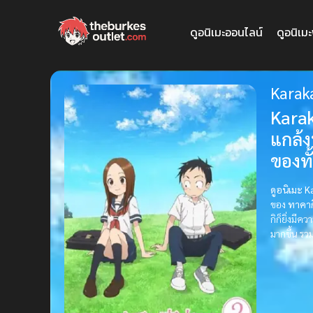
ดูอนิเมะออนไลน์
ดูอนิเม
Karaka
Karak
แกล้ง
ของทั้
ดูอนิเมะ K
ของ
ทาคาก
กิก็ยิ่งมี
มากขึ้น รว