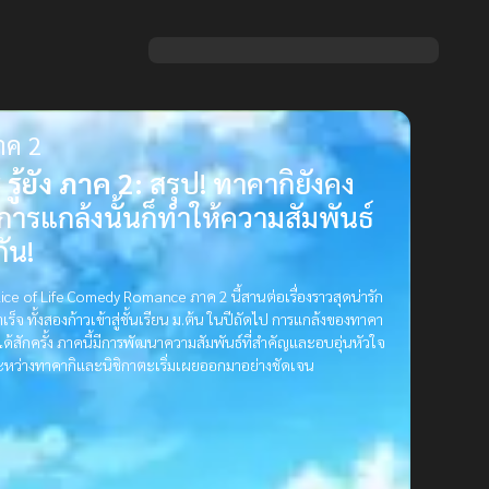
ภาค 2
รู้ยัง ภาค 2:
สรุป! ทาคากิยังคง
่การแกล้งนั้นก็ทำให้ความสัมพันธ์
กัน!
 Slice of Life Comedy Romance ภาค 2 นี้สานต่อเรื่องราวสุดน่ารัก
ร็จ ทั้งสองก้าวเข้าสู่ชั้นเรียน ม.ต้น ในปีถัดไป การแกล้งของทาคา
ห้ได้สักครั้ง ภาคนี้มีการพัฒนาความสัมพันธ์ที่สำคัญและอบอุ่นหัวใจ
ิงระหว่างทาคากิและนิชิกาตะเริ่มเผยออกมาอย่างชัดเจน