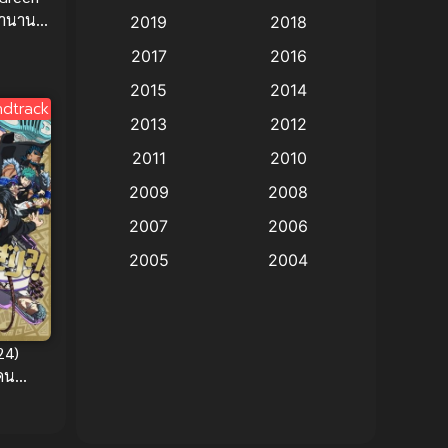
ตำนาน
2019
2018
Animation แอนิเมชั่น
(1)
ากย์ไทย
2017
2016
Animation แอนิเมชัน
(19)
2015
2014
dtrack
2013
2012
anime
(9)
2011
2010
Anime อนิเมะ
(112)
2009
2008
Big tits (นมใหญ่)
(19)
2007
2006
2005
2004
Bitch (ผู้หญิงร่าน)
(1)
2003
2002
Blackmail (ข่มขู่)
(1)
2001
2000
24)
Blood
(1)
1999
1998
แดน
1997
1996
Bondage (ทาส)
(1)
1993
1992