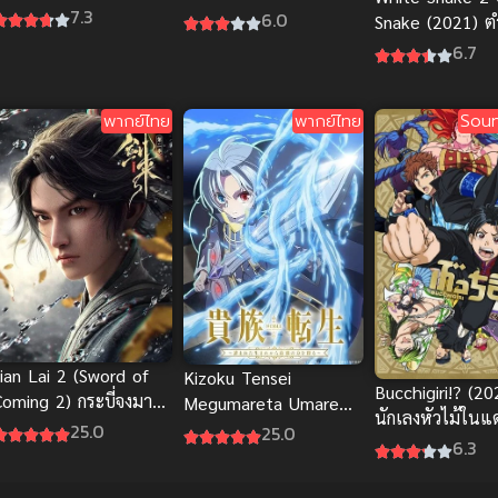
ฟรีออนไลน์มันส์สะใจ
7.3
6.0
Snake (2021) 
นางพญางูขาว พ
6.7
พากย์ไทย
พากย์ไทย
Soun
Jian Lai 2 (Sword of
Kizoku Tensei
Bucchigiri!? (20
Coming 2) กระบี่จงมา
Megumareta Umare
นักเลงหัวไม้ใน
ภาค 2 ซับไทย
ซับไทย
25.0
25.0
อาหรับ
6.3