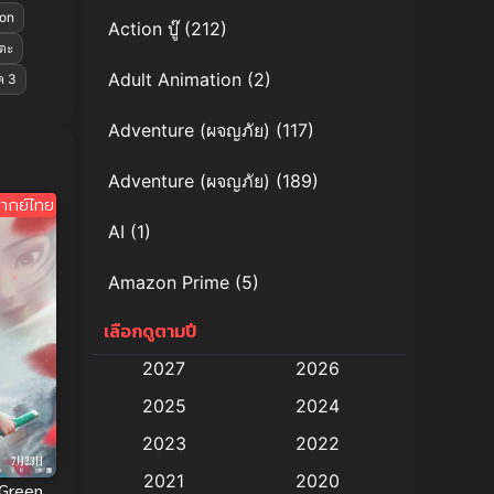
ion
Action บู๊
(212)
าตะ
Adult Animation
(2)
ค 3
Adventure (ผจญภัย)
(117)
Adventure (ผจญภัย)
(189)
ากย์ไทย
AI
(1)
Amazon Prime
(5)
เลือกดูตามปี
Anal (ประตูหลัง)
(11)
2027
2026
Animation
(579)
2025
2024
Animation การ์ตูน
(88)
2023
2022
2021
2020
Animation อนิเมะ
(72)
Green