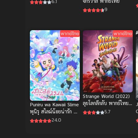
จักรวาล พากย์ไทย
6.1
9
พากย์ไทย
พากย์ไทย
Strange World (2022)
ลุยโลกลึกลับ พากย์ไทยดู
Puniru wa Kawaii Slime
ฟรีออนไลน์สนุกมากๆ
5.7
พุนิรุ สไลม์น้อยน่ารัก ซับ
ไทย
24.0