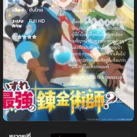
เสียง
ซับไทย
นักแสดง:
TBA
ระบบ
Full HD
เรื่องย่อ:
เรื่องราวการผจญภัยของ
ภาพ
นักเล่นแร่แปรธาตุที่มุ่งมั่นจะเป็น
ผู้ที่ยิ่งใหญ่ที่สุดในโลก เขาต้อง
เผชิญหน้ากับความท้าทายต่างๆ
และฝึกฝนทักษะเพื่อบรรลุเป้า
หมาย การเดินทางของเขาเต็มไป
ด้วยอุปสรรคและศัตรูที่แข็งแกร่ง
แต่เขาก็ไม่เคยยอมแพ้
คะแนน:
IMDb N/A |
ระยะเวลา:
N/A
หมายเหตุ:
ภาพยนตร์เรื่องนี้ได้รับ
การคาดหวังว่าจะได้รับความนิยม
จากผู้ชม
หมวดหมู่ที่