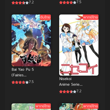
Akogarete
Movie Be
7.5
7.2
ฉันหลงใหล
The One ซับ
สาวน้อย
ไทย
ซับไทย
พากย์ไทย
เวทมนตร์ค่ะ
Bai Yao Pu 5
(Fairies
Nisekoi
Albums 5)
7.5
Anime Series
เล่าขาน
รักลวงป่วนใจ
7.2
ตำนานปีศาจ
ภาค 1 อนิเมะ
ภาค 5
สนุกดูเพลิน
พากย์ไทย
พากย์ไทย
ซับไทย