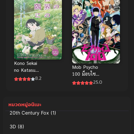
Kono Sekai
Mob Psycho
no Katasumi
100 ม็อบไซโค
ni (In This
8.2
100 คน
25.0
Corner of
พลังจิต ซับ
the World)
ไทย
แค่วาดฝันให้
หมวดหมู่อนิเมะ
โลกสวย พากย์
ไทย
20th Century Fox
(1)
3D
(8)