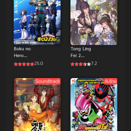
Tong Ling
Boku no
Fei 2
Hero
(Psychic
Academia 7
7.2
25.0
Princess 2)
มายฮีโร่ อคา
ชายากายสิทธิ์
เดเมีย ภาค 7
Soundtrack
ซับไทย
ภาค 2
ซับไทย