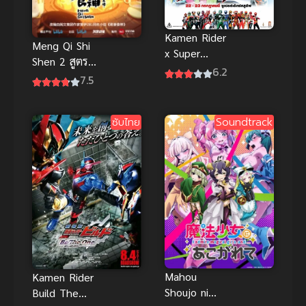
Kamen Rider
Meng Qi Shi
x Super
Shen 2 สูตร
Sentai Chou
6.2
รักซินเดอเรล
7.5
Super Hero
ล่า ภาค 2
Taisen มาสค์
ไรเดอร์ ปะทะ
ซับไทย
Soundtrack
ซูเปอร์เซนไต
อภิมหาศึกรวม
พลซูเปอร์ฮีโร่
ซับไทย
Mahou
Kamen Rider
Shoujo ni
Build The