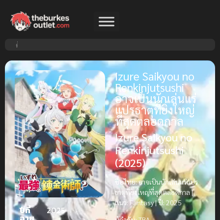
Izure Saikyou no
Renkinjutsushi
อาจเป็นนักเล่นแร่
แปรธาตุที่ยิ่งใหญ่
ที่สุดตลอดกาล
Izure Saikyou no
Renkinjutsushi
(2025)
ชื่อไทย:
อาจเป็นนักเล่นแร่แปร
ธาตุที่ยิ่งใหญ่ที่สุดตลอดกาล |
แนว:
Fantasy |
ปี:
2025
ปีที่
2025
ฉาย
ผู้กำกับ:
TBA