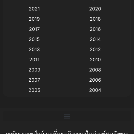
2021
2020
Animation อนิเมะ
(72)
2019
2018
Animation แอนิเมชั่น
(1)
2017
2016
Animation แอนิเมชัน
(19)
2015
2014
2013
2012
anime
(9)
2011
2010
Anime อนิเมะ
(112)
2009
2008
Big tits (นมใหญ่)
(19)
2007
2006
2005
2004
Bitch (ผู้หญิงร่าน)
(1)
2003
2002
Blackmail (ข่มขู่)
(1)
2001
2000
Blood
(1)
1999
1998
1997
1996
ดูอนิเมะออนไลน์ ทุกเรื่อง อนิเมะมาใหม่ การ์ตูนดังยอด
Bondage (ทาส)
(1)