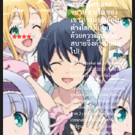
อาณาจักร
และ
เสียง
Soundtrack
ขยาย
ฮาเร็ม
ของ
เขา การผจญภัยใน
ระบบ
Full HD
ภาพ
ต่างโลก
ที่เต็มไป
ด้วยความสะดวก
8.1
สบายจึงดำเนินต่อ
ไป!
ดูอนิเมะ Isekai wa Smartphone
to Tomo ni 2 (2023) ไปต่าง
โลกก็ต้องไปกับสมาร์ทโฟนสิ
ภาค 2 ซับไทย!
ซีรีส์ Animation
Isekai Harem Fantasy Comedy.
ดูอนิเมะ
โมจิซึกิ โทวยะ
ยังคงมี
ชีวิตสุดสบายใน
ต่างโลก
ไปต่าง
โลกก็ต้องไปกับสมาร์ทโฟนสิ
ภาค 2
เขาใช้
สมาร์ทโฟน
และ
เวทมนตร์
เพื่อจัดการทุกปัญหา.
ดู
การ์ตูน
การผจญภัยเพื่อสร้าง
อาณาจักรและค้นพบ
ความลับ