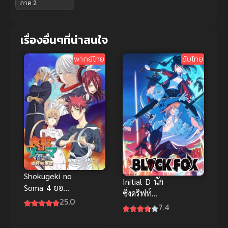
ภาค 2
เรื่องอื่นๆที่น่าสนใจ
พากย์ไทย
ซับไทย
Shokugeki no
Initial D นัก
Soma 4 ยอด
ซิ่งดริฟท์
นักปรุงโซมะ
25.0
สายฟ้า Extra
7.4
ภาค 4 ซับไทย
Stage 2 ซับ