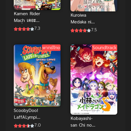
Kamen Rider
Kuroiwa
Mach เดอะ
Medaka ni
มูฟวี่ บทสรุป
7.3
Watashi no
7.5
ของโก ซับไทย
Kawaii ga
ภาพชัด เต็ม
Tsuujinai คุโร
เรื่องHD
พากย์ไทย
Soundtrack
อิวะ เมดากะ
ไม่เข้าใจความ
น่ารักของฉัน
เลย
ScoobyDoo!
LaffALympics
Kobayashi-
: Spooky
7.0
san Chi no
Games พากย์