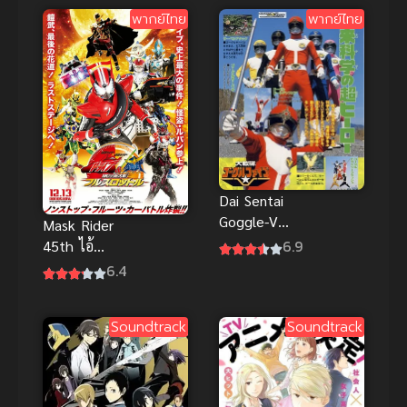
ไทย
พากย์ไทย
พากย์ไทย
Dai Sentai
Goggle-V
Mask Rider
ขบวนการอัน
6.9
45th ไอ้
ยิ่งใหญ่ โกกุล
มดแดง
6.4
ไฟว์ เดอะมูฟวี่
อาละวาด
พากย์ไทย
พากย์ไทยHD
Soundtrack
Soundtrack
เต็มเรื่อง ภาพ
ชัดที่สุด