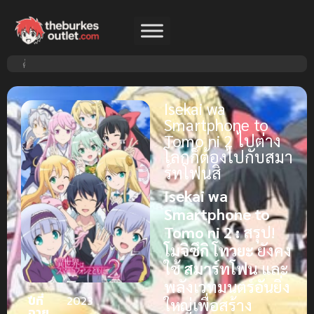
Isekai wa
Smartphone to
Tomo ni 2 ไปต่าง
โลกก็ต้องไปกับสมา
ร์ทโฟนสิ
Isekai wa
Smartphone to
Tomo ni 2 :
สรุป!
โมจิซึกิ โทวยะ
ยังคง
ใช้
สมาร์ทโฟน
และ
พลังเวทมนตร์อันยิ่ง
ปีที่
2023
ใหญ่เพื่อสร้าง
ฉาย