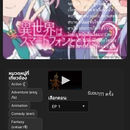
ของโลกใบใหม่.
ดูอนิเมะออนไลน์
เรื่องราว
อิเซไค
ฮาเร็ม
ที่เน้น
ความสนุกสนานและ
ความสะดวก
สบาย
อนิเมะซับไทย
การขยาย
ฮาเร็ม
และการเปิดตัว
ภรรยา
คน
ใหม่ ๆ
หนังเต็มเรื่อง
มาร่วม
ติดตามการเดินทางของ
โทวยะ
และ
สมาร์ทโฟน
ของเขา!
หมวดหมู่ที่
เกี่ยวข้อง
Action บู๊
รับชม
Adventure (ผจญ
111 ครั้ง
เลือกตอน:
ภัย)
Animation
▼
Comedy (ตลก)
Fantasy
(แฟนตาซี)