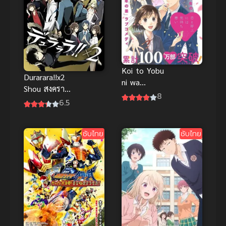
Koi to Yobu
Durarara!!x2
ni wa
Shou สงคราม
Kimochi
8
แดนสนธยา
6.5
Warui (2021)
ภาค 2
รักมันน่า
ขยะแขยง
ซับไทย
ซับไทย
ขนาดนั้นเลย
เหรอ