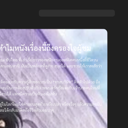
ไมหนังเรื่องนี้ถึงครองใจผู้ชม
dai ซับไทย
ที่เล่าเรื่องราวของพนักงานออฟฟิศคนหนึ่งที่ชีวิตวน
กแฟนตาซี! มันเป็นพล็อตที่ดูง่าย สนุกได้ และชวนให้เราสงสัยว่า
กที่ต้องแบกรับความรู้สึกของการเป็น “ทาสบริษัท” ติดตัวไปด้วย ถึง
เป็นการต้องปรับตัวกับเวทมนตร์ หรือเจอกับเจ้านายคนใหม่ที่
ีงานได้ แต่หนีความเป็นตัวเองไม่พ้น
ออยู่ในโลกใหม่ใช่คำตอบสุดท้ายหรือเปล่า หรือจริงๆ แล้วความสุขมัน
ะและได้กลับมาคิดถึงชีวิตตัวเองเบาๆ