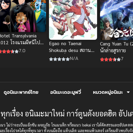
Hotel Transylvania
2012 โรงแรมผีหนีไปพัก
Egao no Taenai
Cang Yuan Tu (
ร้อน พากย์ไทย อนิเมะ
Shokuba desu สถานที่
7.0
นักล่าอสูรกาย
ุดฮิต
ทำงานที่ไม่เคยขาดรอย
N/A
7
ยิ้ม
ดูอนิเมะพากย์ไทย
อนิเมะเดอะมูฟวี่
หมวดหมู่อนิเมะ
ทุกเรื่อง อนิเมะมาใหม่ การ์ตูนดังยอดฮิต อั
บทุกแนว ไม่ว่าจะเป็นแอ็กชัน ผจญภัย โรแมนติก หรือแนว Isekai เราได้คัดสรรและอัป
มะเรื่องโปรดได้ทุกที่ทุกเวลา ทั้งบนมือถือ แท็บเล็ต และคอมพิวเตอร์ เตรียมตัวพบกับจั