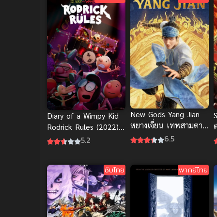
New Gods Yang Jian
Diary of a Wimpy Kid
หยางเจี่ยน เทพสามตา
ต
Rodrick Rules (2022)
มหาศึกผนึกเขาบงกช
6.5
พากย์ไทยดูสนุกจังนะ
5.2
พากย์ไทยดี
ซับไทย
พากย์ไทย