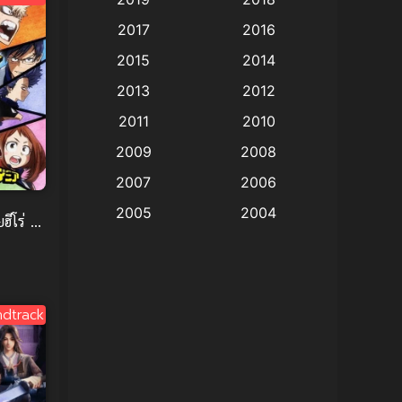
Animation แอนิเมชั่น
(1)
2017
2016
Animation แอนิเมชัน
(19)
2015
2014
2013
2012
anime
(9)
2011
2010
Anime อนิเมะ
(112)
2009
2008
Big tits (นมใหญ่)
(19)
2007
2006
2005
2004
Bitch (ผู้หญิงร่าน)
(1)
ีโร่ อ
พากย์
2003
2002
Blackmail (ข่มขู่)
(1)
2001
2000
Blood
(1)
1999
1998
dtrack
1997
1996
Bondage (ทาส)
(1)
1993
1992
boys love
(1)
1991
1990