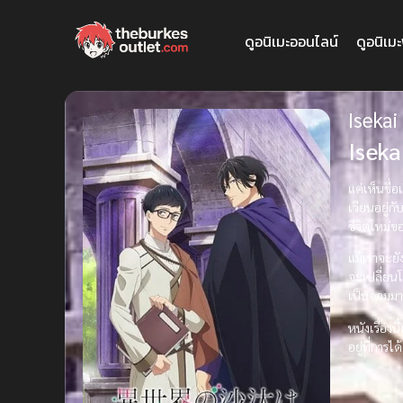
ดูอนิเมะออนไลน์
ดูอนิเม
Isekai
Iseka
แค่เห็นชื
เวียนอยู่ก
ชีวิตใหม่ข
แม้เราจะยั
จะเปลี่ยน
เป็นจอมมาร
หนังเรื่อง
อยู่ที่การ