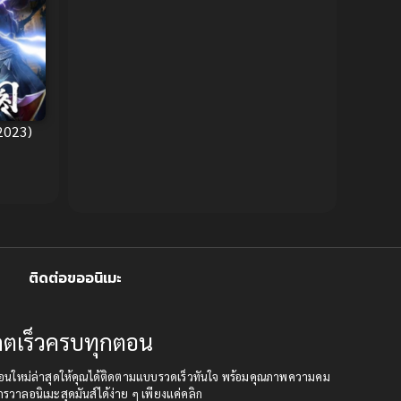
Censored (เซ็นเซอร์)
1989
(19)
1988
1987
1985
Comedy (ตลก)
(234)
1984
1983
Comedy (ตลก)
(85)
1982
1981
2023)
1980
1979
Comic Book การ์ตูน
(1)
1977
1972
Coming of Age ก้าวพ้นวัย
(7)
Coming-of-Age ก้าวผ่านวัย
(6)
Creampie (หลั่งใน)
(19)
ติดต่อขออนิเมะ
Crime
(8)
ปเดตเร็วครบทุกตอน
Crime อาชญากรรม
(10)
เดตตอนใหม่ล่าสุดให้คุณได้ติดตามแบบรวดเร็วทันใจ พร้อมคุณภาพความคม
กรวาลอนิเมะสุดมันส์ได้ง่าย ๆ เพียงแค่คลิก
Cultivation
(33)