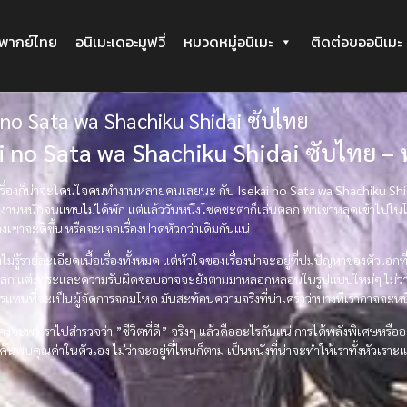
ะพากย์ไทย
อนิเมะเดอะมูฟวี่
หมวดหมู่อนิเมะ
ติดต่อขออนิเมะ
 no Sata wa Shachiku Shidai ซับไทย
i no Sata wa Shachiku Shidai ซับไทย – ทำ
่อเรื่องก็น่าจะโดนใจคนทำงานหลายคนเลยนะ กับ
Isekai no Sata wa Shachiku Shi
ับงานหนักจนแทบไม่ได้พัก แต่แล้ววันหนึ่งโชคชะตาก็เล่นตลก พาเขาหลุดเข้าไปในโล
องเขาจะดีขึ้น หรือจะเจอเรื่องปวดหัวกว่าเดิมกันแน่
งไม่รู้รายละเอียดเนื้อเรื่องทั้งหมด แต่หัวใจของเรื่องน่าจะอยู่ที่ปมปัญหาของตัวเอ
โลก แต่ภาระและความรับผิดชอบอาจจะยังตามมาหลอกหลอนในรูปแบบใหม่ๆ ไม่ว่าจะ
แทนที่จะเป็นผู้จัดการจอมโหด มันสะท้อนความจริงที่น่าเศร้าว่าบางทีเราอาจจะหน
นี้คงจะพาเราไปสำรวจว่า ”ชีวิตที่ดี” จริงๆ แล้วคืออะไรกันแน่ การได้พลังพิเศษหรื
ได้ค้นพบคุณค่าในตัวเอง ไม่ว่าจะอยู่ที่ไหนก็ตาม เป็นหนังที่น่าจะทำให้เราทั้งหัวเรา