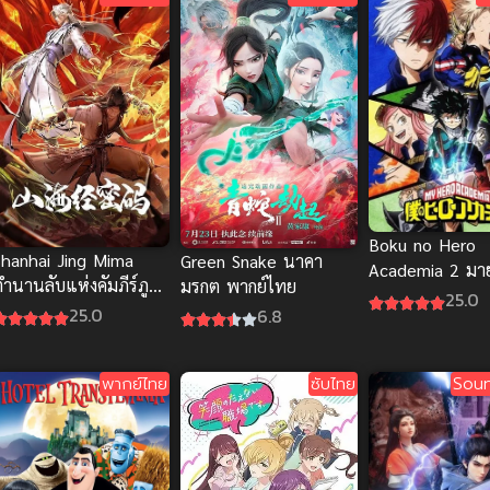
Boku no Hero
Shanhai Jing Mima
Green Snake นาคา
Academia 2 มายฮ
ำนานลับแห่งคัมภีร์ภูผา
มรกต พากย์ไทย
คาเดเมีย ภาค 2 
25.0
สมุทร ซับไทย
25.0
6.8
ไทย
พากย์ไทย
ซับไทย
Soun