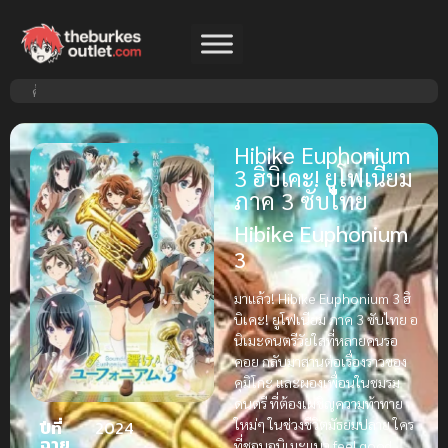
Hibike Euphonium
3 ฮิบิเคะ! ยูโฟเนียม
ภาค 3 ซับไทย
Hibike Euphonium
3
มาแล้ว! Hibike Euphonium 3 ฮิ
บิเคะ! ยูโฟเนียม ภาค 3 ซับไทย อ
นิเมะดนตรีวัยใสที่หลายคนรอ
คอย กลับมาสานต่อเรื่องราวของ
คุมิโกะ และผองเพื่อนในชมรม
ดนตรี ที่ต้องเผชิญความท้าทาย
ใหม่ๆ ในช่วงชีวิตมัธยมปลาย ใคร
ปีที่
2024
ฉาย
ที่ชอบอนิเมะแนว feel good