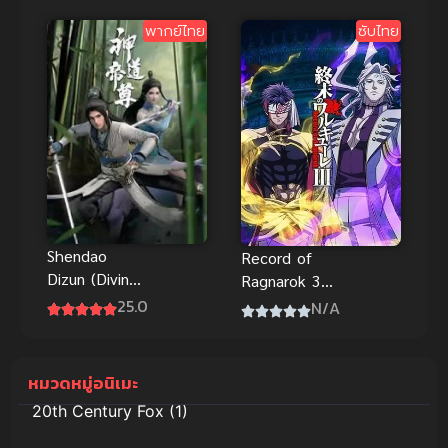
the Wind)
พากย์ไทย
ซับไทย
มหาสงคราม
หุบเขาแห่ง
สายลม พากย์
ไทย
Shendao
Record of
Dizun (Divine
Ragnarok 3
Lord of the
มหาศึกคนชน
25.0
N/A
Heavens) ซับ
เทพ ซีซัน 3
ไทย
หมวดหมู่อนิเมะ
20th Century Fox
(1)