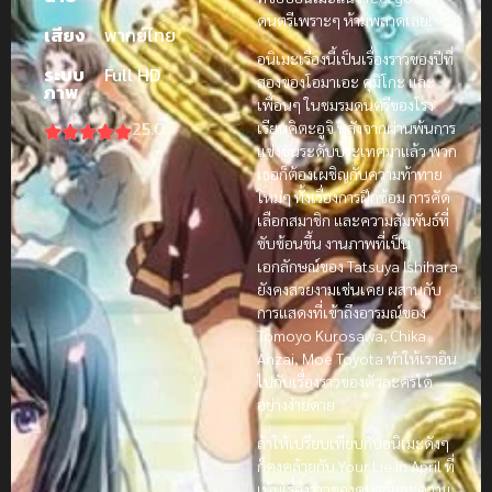
ดนตรีเพราะๆ ห้ามพลาดเลย!
เสียง
พากย์ไทย
อนิเมะเรื่องนี้เป็นเรื่องราวของปีที่
ระบบ
Full HD
สองของโอมาเอะ คุมิโกะ และ
ภาพ
เพื่อนๆ ในชมรมดนตรีของโรง
25.0
เรียนคิตะอูจิ หลังจากผ่านพ้นการ
แข่งขันระดับประเทศมาแล้ว พวก
เธอก็ต้องเผชิญกับความท้าทาย
ใหม่ๆ ทั้งเรื่องการฝึกซ้อม การคัด
เลือกสมาชิก และความสัมพันธ์ที่
ซับซ้อนขึ้น งานภาพที่เป็น
เอกลักษณ์ของ Tatsuya Ishihara
ยังคงสวยงามเช่นเคย ผสานกับ
การแสดงที่เข้าถึงอารมณ์ของ
Tomoyo Kurosawa, Chika
Anzai, Moe Toyota ทำให้เราอิน
ไปกับเรื่องราวของตัวละครได้
อย่างง่ายดาย
ถ้าให้เปรียบเทียบกับอนิเมะดังๆ
ก็คงคล้ายกับ Your Lie in April ที่
เน้นเรื่องราวของดนตรีและความ