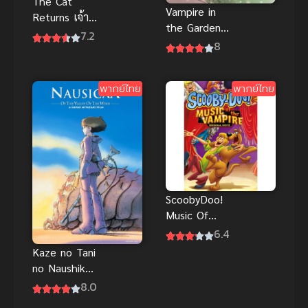
The Cat
Vampire in
Returns เจ้า
the Garden
แมวยอดนักสืบ
7.2
แวมไพร์ใน
8
เนะโกะโนะอ
สวน
นงาเอชิ พากย์
ไทย
พากย์ไทย
พากย์ไทย
ScoobyDoo!
Music Of
The Vampire
6.4
สคูบี้ดู มนต์
Kaze no Tani
เพลงแวมไพร์
no Naushika
(Nausicaä of
8.0
the Valley of