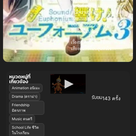
สัมพันธ์ แต่ Hibike! Euphonium
จะมีความสดใสและความเป็น
ชีวิตประจำวันมากกว่า ใครที่ชอบ
อนิเมะแนวนี้ รับรองว่าจะต้องหลง
รักเรื่องนี้แน่นอน
เรื่องราวการเติบโต มิตรภาพ และ
เสียงดนตรีที่อบอุ่นหัวใจ
หมวดหมู่ที่
เกี่ยวข้อง
Animation อนิเมะ
รับชม
Drama (ดราม่า)
143 ครั้ง
Friendship
มิตรภาพ
Music ดนตรี
School Life ชีวิต
ในโรงเรียน