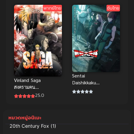
กำเนิดออพติ
พากย์ไทย
ซับไทย
มัส ไพรม์
Sentai
Vinland Saga
Daishikkaku
สงครามคน
2nd Season
ทมิฬ ซับไทย
25.0
ขบวนการ
กำมะลอ ภาค
2
หมวดหมู่อนิเมะ
20th Century Fox
(1)