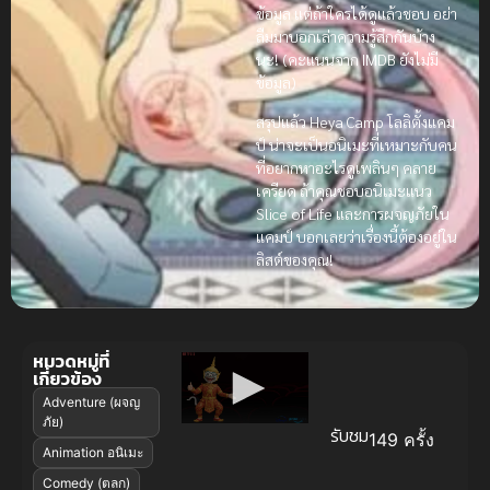
ข้อมูล แต่ถ้าใครได้ดูแล้วชอบ อย่า
ลืมมาบอกเล่าความรู้สึกกันบ้าง
นะ! (คะแนนจาก IMDB ยังไม่มี
ข้อมูล)
สรุปแล้ว Heya Camp โลลิตั้งแคม
ป์ น่าจะเป็นอนิเมะที่เหมาะกับคน
ที่อยากหาอะไรดูเพลินๆ คลาย
เครียด ถ้าคุณชอบอนิเมะแนว
Slice of Life และการผจญภัยใน
แคมป์ บอกเลยว่าเรื่องนี้ต้องอยู่ใน
ลิสต์ของคุณ!
หมวดหมู่ที่
เกี่ยวข้อง
Adventure (ผจญ
ภัย)
รับชม
149 ครั้ง
Animation อนิเมะ
Comedy (ตลก)