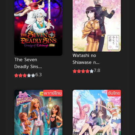
Watashi no
The Seven
Shiawase na
Deadly Sins
Kekkon ขอให้
7.8
แค้น 2 พากย์
6.3
รักเรานี้ได้มี
ไทย ศึก
ความสุข
ตำนานเจ็ด
พากย์ไทย
ซับไทย
อัศวินภาคใหม่
มัน