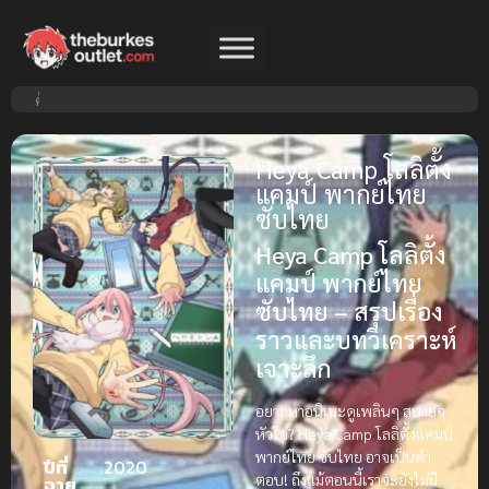
Heya Camp โลลิตั้ง
แคมป์ พากย์ไทย
ซับไทย
Heya Camp โลลิตั้ง
แคมป์ พากย์ไทย
ซับไทย – สรุปเรื่อง
ราวและบทวิเคราะห์
เจาะลึก
อยากหาอนิเมะดูเพลินๆ สบายๆ
หัวใจ? Heya Camp โลลิตั้งแคมป์
พากย์ไทย ซับไทย อาจเป็นคำ
ปีที่
2020
ตอบ! ถึงแม้ตอนนี้เราจะยังไม่มี
ฉาย