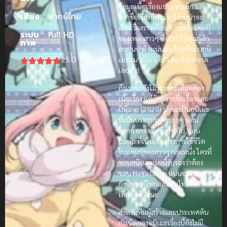
ข้อมูลเนื้อเรื่องแบบเจาะลึก แต่
เสียง
พากย์ไทย
จากชื่อเรื่องก็พอเดาได้ว่าน่าจะ
เป็นเรื่องราวเกี่ยวกับการตั้งแคมป์
ระบบ
Full HD
ของเหล่าสาวๆ ที่จะทำให้คุณรู้สึก
ภาพ
อบอุ่นหัวใจแน่นอน ใครที่ชอบอนิ
25.0
เมะแนว Slice of Life ห้ามพลาด
เลยนะ!
ถึงเราจะยังไม่รู้รายละเอียดของ
เนื้อเรื่อง แต่ถ้าดูจากชื่อเรื่องและ
ปีที่ฉาย (2020) น่าจะเป็นอนิเมะ
ที่เน้นบรรยากาศสบายๆ ผ่อน
คลาย อาจจะคล้ายๆ กับ Yuru
Camp ที่เน้นเรื่องราวการใช้ชีวิต
ในแคมป์ของสาวๆ กลุ่มหนึ่ง ใครที่
ชอบอนิเมะแนวนี้รับรองว่าต้อง
ชอบ Heya Camp แน่นอน! แถม
ยังมีพากย์ไทยและซับไทยให้
เลือกดูด้วยนะ
สำหรับทีมผู้สร้างและประเทศต้น
กำเนิดของอนิเมะเรื่องนี้ยังไม่มี