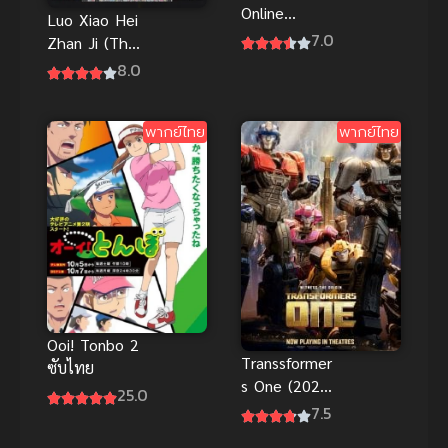
Online
Luo Xiao Hei
Progressive
7.0
Zhan Ji (The
Movie Hoshi
Legend of
8.0
Naki Yoru no
Hei) เฮย ภูต
Aria
แมวมหัศจรรย์
ท่วงทำนอง
พากย์ไทย
พากย์ไทย
พากย์ไทย
ราตรีไร้ดารา
พากย์ไทย
Ooi! Tonbo 2
Transsformer
ซับไทย
s One (2024)
25.0
ทรานส์ฟอร์เม
7.5
อร์ส 1 จุด