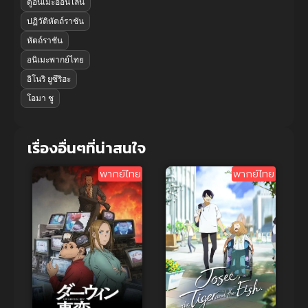
ดูอนิเมะออนไลน์
ปฏิวัติหัตถ์ราชัน
หัตถ์ราชัน
อนิเมะพากย์ไทย
อิโนริ ยูซึริฮะ
โอมา ชู
เรื่องอื่นๆที่น่าสนใจ
พากย์ไทย
พากย์ไทย