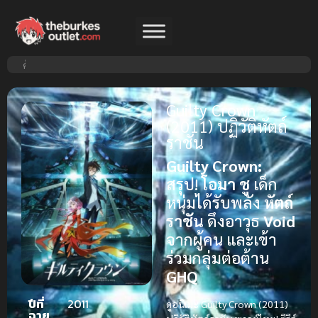
Guilty Crown
(2011) ปฏิวัติหัตถ์
ราชัน
Guilty Crown:
สรุป!
โอมา ชู
เด็ก
หนุ่มได้รับพลัง
หัตถ์
ราชัน
ดึงอาวุธ
Void
จากผู้คน และเข้า
ร่วมกลุ่มต่อต้าน
GHQ
ปีที่
2011
ดูอนิเมะ Guilty Crown (2011)
ฉาย