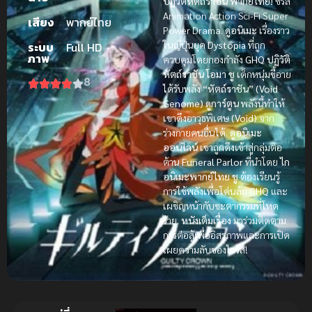
ปฏิวัติหัตถ์ราชัน พากย์ไทย!
ซีรีส์
Animation Action Sci-Fi Super
เสียง
พากย์ไทย
Power Drama.
ดูอนิเมะ
เรื่องราว
ในญี่ปุ่นยุค
Dystopia
ที่ถูก
ระบบ
Full HD
ภาพ
ควบคุมโดยกองกำลัง
GHQ
ปฏิวัติ
หัตถ์ราชัน
โอมา ชู
เด็กหนุ่มขี้อาย
8
ได้รับพลัง
“หัตถ์ราชัน” (Void
Genome)
ดูการ์ตูน
พลังนี้ทำให้
เขาดึงอาวุธพิเศษ
(Void)
จาก
ร่างกายคนอื่นได้.
ดูอนิเมะ
ออนไลน์
เขาถูกดึงเข้าสู่กลุ่มต่อ
ต้าน
Funeral Parlor
ที่นำโดย
ไก
อนิเมะพากย์ไทย
ชู
ต้องเรียนรู้
การใช้พลังเพื่อโค่นล้ม
GHQ
และ
เผชิญหน้ากับชะตากรรมที่โหด
ร้าย.
หนังเต็มเรื่อง
มาร่วมติดตาม
การต่อสู้เพื่ออิสรภาพและการเปิด
เผยความลับของไวรัส!