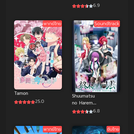
พิทักษ์โลก
6.9
เปลี่ยนร่างไป
ภาค 3
ป่วนโลก
พากย์
พากย์ไทย
Soundtrack
Tamon
Shuumatsu
25.0
no Harem
อวสานฮาเร็ม
6.8
สิ้นโลก ภาค 1
พากย์ไทย
ซับไทย