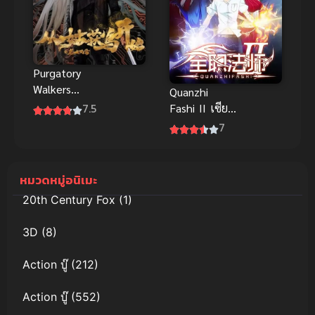
Purgatory
Walkers
Quanzhi
Anime บันทึก
7.5
Fashi II เซียน
การผจญภัยคุ้ม
จอมเวทย์เต็ม
7
มังกร สนุกมาก
พิกัด ภาค 2
ซับไทย
หมวดหมู่อนิเมะ
20th Century Fox
(1)
3D
(8)
Action บู๊
(212)
Action บู๊
(552)