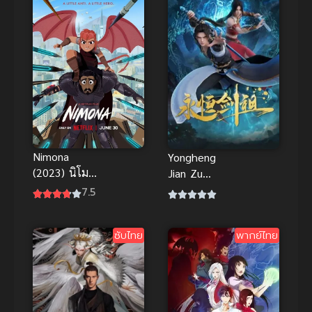
Nimona
Yongheng
(2023) นิโม
Jian Zu
นา พากย์ไทย
(Rebirth of
7.5
แอนิเมชัน
the Sword
แฟนตาซีแอ
Patriarch)
ซับไทย
พากย์ไทย
คชั่นสุดป่วน
ปรมาจารย์
น่ารัก
กระบี่เกิดใหม่