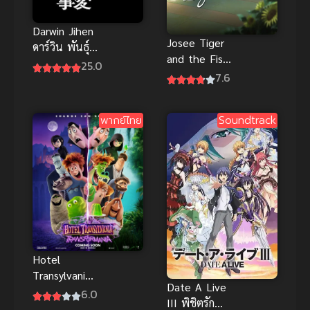
Darwin Jihen
Josee Tiger
ดาร์วิน พันธุ์
and the Fish
อุบัติใหม่
25.0
โจเซ่ กับเสือ
7.6
พากย์ไทย ซับ
และหมู่ปลา
ไทย
พากย์ไทย
พากย์ไทย
Soundtrack
Hotel
Transylvania
Date A Live
4 โรงแรมผี
6.0
III พิชิตรัก
หนีไปพักร้อน