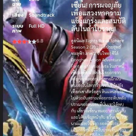
ฉาย
เซียน
! การผจญภัย
เพื่อแสวงหาความ
เสียง
Soundtrack
แข็งแกร่งและสมบัติ
ระบบ
Full HD
ลับในถ้ำโบราณ!
ภาพ
6.8
ดูอนิเมะ Fights Break Sphere
Season 2 (2018) สัประยุทธ์
ทะลุฟ้า ภาค 2 ซับไทย!
ซีรีส์
Donghua Action Adventure
Fantasy Martial Arts ในภาคนี้
เซียวเหยียน
ตัดสินใจออกจาก
ตระกูลเพื่อออกเดินทางฝึกฝน
ตนเองในโลกกว้าง เขาเข้าไปยัง
เทือกเขาสัตว์อสูร
ดินแดนที่เต็ม
ไปด้วยอันตรายเพื่อยกระดับพลัง
ปราณของตนเอง ที่นั่นเขาได้พบ
กับ
เสี่ยวอี้เซียน
หมอยาสาวลึกลับ
และได้เผชิญหน้ากับ
อวิ๋นยุน
(ใน
นามแฝงอวิ๋นจือ) ยอดฝีมือระดับ
เจ้าแห่งไหม้ที่ได้รับบาดเจ็บ เซียว
เหยียนต้องใช้ทั้งไหวพริบและวิชา