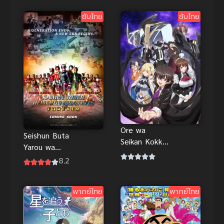
หลานจอมภูต
ให้หมด
ภาค 2
ซับไทย
ซับไทย
Ore wa
Seishun Buta
Seikan Kokka
Yarou wa
no Akutoku
Yumemiru
8.2
Ryoushu! ข้า
Shoujo no
คือขุนนางชั่ว
Yume wo
แห่งอาณาจักร
พากย์ไทย
พากย์ไทย
Minai เรื่องฝัน
ดวงดาว!
ปั่นป่วนของ
ผมกับรุ่นพี่บัน