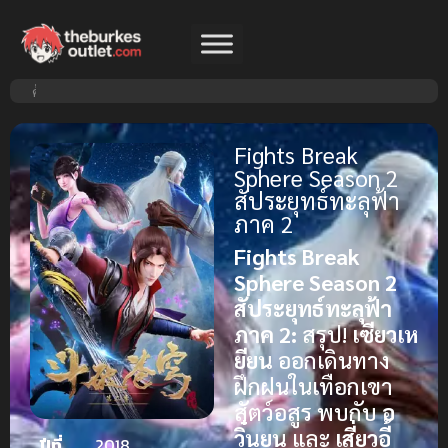
Fights Break
Sphere Season 2
สัประยุทธ์ทะลุฟ้า
ภาค 2
Fights Break
Sphere Season 2
สัประยุทธ์ทะลุฟ้า
ภาค 2:
สรุป!
เซียวเห
ยียน
ออกเดินทาง
ฝึกฝนในเทือกเขา
สัตว์อสูร พบกับ
อ
วิ๋นยุน
และ
เสี่ยวอี้
ปีที่
2018