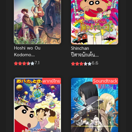
นี่เกิร์ล ซับไทย
Hoshi wo Ou
Shinchan
Kodomo
ปีศาจนักเต้น
(Children
ชินจังเดอะมูฟ
7.1
6.6
Who Chase
วี่ พากย์ไทย อ
Lost Voices)
นิเมะดนตรีสุด
พากย์ไทย
Soundtrack
เด็กสาวกับ
ป่วน
เสียงเพรียก
แห่งพิภพ
เทพา พากย์
ไทย