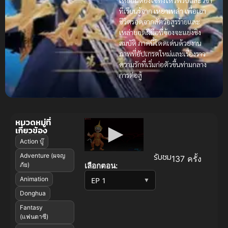
ที่เรียนรู้จาก
เหยาเหล่า
เพื่อเอา
ชีวิตรอดจากสัตว์อสูรร้ายและ
เหล่ายอดฝีมือที่จ้องจะแย่งชิง
สมบัติ ภาคนี้โดดเด่นด้วยงาน
ภาพที่อัปเกรดใหม่และเรื่องราว
ความรักที่เริ่มก่อตัวขึ้นท่ามกลาง
การต่อสู้
หมวดหมู่ที่
เกี่ยวข้อง
Action บู๊
รับชม
Adventure (ผจญ
137 ครั้ง
เลือกตอน:
ภัย)
Animation
▼
Donghua
Fantasy
(แฟนตาซี)