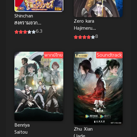
Shinchan
Zero kara
สงครามอวกาศ
Hajimeru
เจ้าหญิงฮิมา
6.3
Mahou no
8
วาริ ชินจัง
Sho ปฐมบท
พากย์ไทย อนิ
มนตรา ตำรา
เมะสนุกน่าดู
พากย์ไทย
Soundtrack
พลิกโลก ภาค
1
Benriya
Zhu Xian
Saitou
(Jade