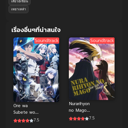
เสี่ยวอี้เซียน
เหยาเหล่า
เรื่องอื่นๆที่น่าสนใจ
Soundtrack
Soundtrack
Nurarihyon
Ore wa
no Mago
Subete wo
Sennen
7.5
“Parry” suru
7.5
Makyou นูระ
ฉันจะ “แพรี่”