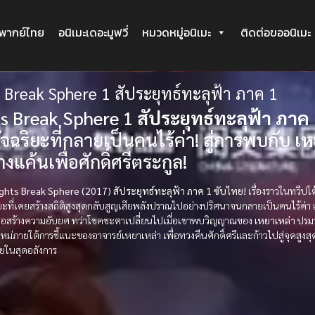
ะพากย์ไทย
อนิเมะเดอะมูฟวี่
หมวดหมู่อนิเมะ
ติดต่อขออนิเมะ
 Break Sphere 1 สัประยุทธ์ทะลุฟ้า ภาค 1
s Break Sphere 1
สัประยุทธ์ทะลุฟ้า ภาค 
ัจฉริยะที่กลายเป็นคนไร้ค่า! สู่การพบกับ
เห
างแค้นเพื่อศักดิ์ศรีตระกูล!
Fights Break Sphere (2017) สัประยุทธ์ทะลุฟ้า ภาค 1 ซับไทย!
เรื่องราวในทวีปโต้ว
ิยะที่เคยสร้างสถิติสูงสุดกลับสูญเสียพลังปราณไปอย่างปริศนาจนกลายเป็นคนไร้ค่า
นเพื่อสร้างความอับยศ ทว่าโชคชะตาเปลี่ยนไปเมื่อเขาพบวิญญาณของ
เหยาเหล่า
ปรมา
หม่ภายใต้การชี้แนะของอาจารย์เหยาเหล่า เพื่อทวงคืนศักดิ์ศรีและก้าวไปสู่จุดสูงส
ายในสุดอลังการ