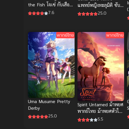
the Fish โจเซ่ กับเสือ
แพทย์หญิงทะลุมิติ ซับ
และหมู่ปลา The Movie
ไทย
7.6
25.0
พ
ซับไทย
พากย์ไทย
พากย์ไทย
Uma Musume Pretty
Spirit Untamed ม้าพยศ
Derby
พากย์ไทย ม้าพยศหัวใจ
25.0
แกร่ง แอนิเมชันภาพ
5.5
ฟ
สวยสุด