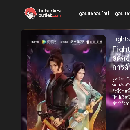
ดูอนิเมะออนไลน์
ดูอนิเม
Fights
Fight
อดีตอ
การล้
ดูอนิเมะ 
หนุ่มอัจฉร
ถึงที่บ้า
ฝึกฝนวิชาใ
ศึกกำลังภ