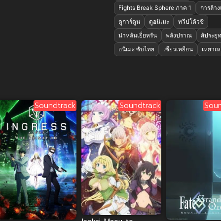
Fights Break Sphere ภาค 1
การล้าง
ดูการ์ตูน
ดูอนิเมะ
ทวีปโต้วชี่
น่าหลันเยี่ยหรัน
พลังปราณ
สัประยุท
อนิเมะ ซับไทย
เซียวเหยียน
เหยาเห
Soundtrack
Soundtrack
Soun
Isekai Maou to