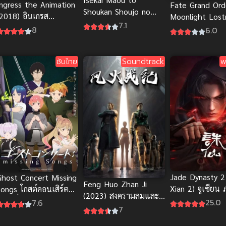
Ingress the Animation
Fate Grand Ord
Shoukan Shoujo no
(2018) อินเกรส
Moonlight Los
Dorei Majutsu จอมมาร
7.1
ลังงานผ่ามิติ
8
6.0
ต่างโลกกับบริวารสาวนัก
อัญเชิญ ภาค 1
ซับไทย
Soundtrack
พ
Jade Dynasty 2
Ghost Concert Missing
Feng Huo Zhan Ji
Xian 2) จูเซียน
Songs โกสต์คอนเสิร์ต
(2023) สงครามลมและ
2024 ซับไทย
เพลงที่หายไป ซับไทย ดู
25.0
7.6
ไฟ
7
รี