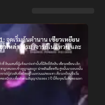
1:
จุดเริ่มต้นตำนาน
เซียวเหยียน
ยาเหล่า
ปรมาจารย์ในแหวน และ
ชี่ ดินแดนที่ผู้แข็งแกร่งเท่านั้นที่มีสิทธิ์ตัดสิน
เซียวเหยียน
เด็ก
 เขาถูกคนรอบข้างดูถูกและถูก
น่าหลันเยี่ยหรัน
คู่หมั้นมาถอนหมั้น
จารย์ผู้ล่วงลับที่สถิตอยู่ในแหวนแม่ของเขา เซียวเหยียนจึงเริ่ม
ุดของนักรบเพื่อทำตามสัญญาประลอง 3 ปี นี่คือจุดเริ่มต้นของมหา