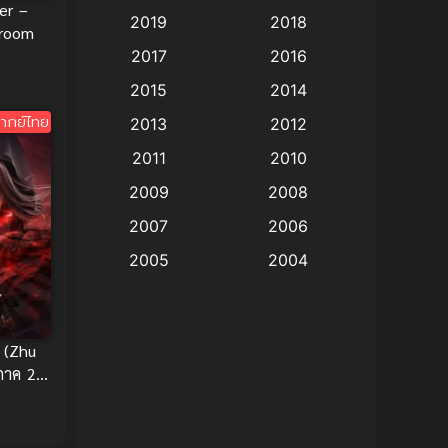
er –
2019
2018
troom
Animation แอนิเมชั่น
(1)
2017
2016
Animation แอนิเมชัน
(19)
2015
2014
ากย์ไทย
2013
2012
anime
(9)
2011
2010
Anime อนิเมะ
(112)
2009
2008
Big tits (นมใหญ่)
(19)
2007
2006
2005
2004
Bitch (ผู้หญิงร่าน)
(1)
2003
2002
Blackmail (ข่มขู่)
(1)
2001
2000
 (Zhu
Blood
(1)
1999
1998
 ภาค 2
1997
1996
Bondage (ทาส)
(1)
1993
1992