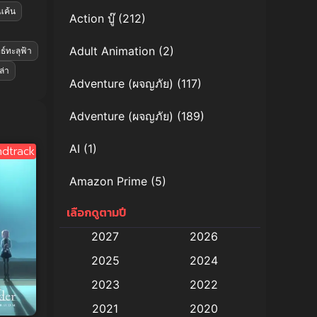
แค้น
Action บู๊
(212)
Adult Animation
(2)
ธ์ทะลุฟ้า
ล่า
Adventure (ผจญภัย)
(117)
Adventure (ผจญภัย)
(189)
AI
(1)
dtrack
Amazon Prime
(5)
เลือกดูตามปี
Anal (ประตูหลัง)
(11)
2027
2026
Animation
(579)
2025
2024
Animation การ์ตูน
(88)
2023
2022
2021
2020
Animation อนิเมะ
(72)