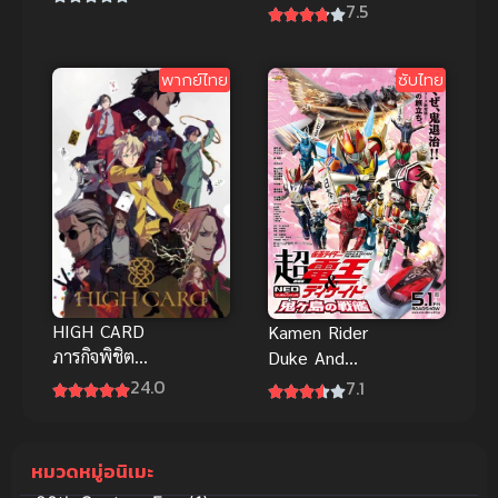
เลเยอร์
7.5
ชีวิตประจำวัน
ของราชาแห่ง
เซียน ภาค 1
พากย์ไทย
ซับไทย
Xian Wang
de Richang
Shenghuo
ชีวิตประจำวัน
ของราชาแห่ง
เซียน ภาค 1
HIGH CARD
Kamen Rider
ภารกิจพิชิต
Duke And
การ์ด ซับไทย
Knuckle ภาค
24.0
7.1
แยกสองขั้ว
ซับไทย เต็ม
เรื่องHD
หมวดหมู่อนิเมะ