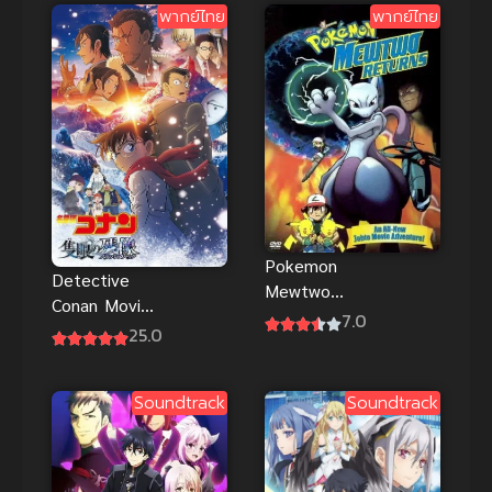
พากย์ไทย
พากย์ไทย
Pokemon
Detective
Mewtwo
Conan Movie
Returns โปเก
7.0
28 ปริศนา
25.0
มอน: มิวทูรี
ภาพติดตา
เทิร์น พากย์
มรณะ พากย์
ไทย ดูฟรีทุก
Soundtrack
Soundtrack
ไทย
ตอน