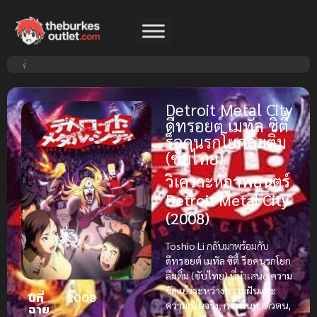
Detroit Metal City
ดีทรอยต์ เมทัล ซิตี้
ร็อคนรกโยกลืมติ๋ม
(ซับไทย)
วิเคราะห์ภาพยนตร์
Detroit Metal City
(2008)
Toshio Li
กลับมาพร้อมกับ
ดีทรอยต์ เมทัล ซิตี้ ร็อคนรกโยก
ลืมติ๋ม (ซับไทย)
ที่นำเสนอ
ความ
ขัดแย้งระหว่างความฝันและ
ปีที่
2008
ความเป็นจริง, การค้นหาตัวตน,
ฉาย