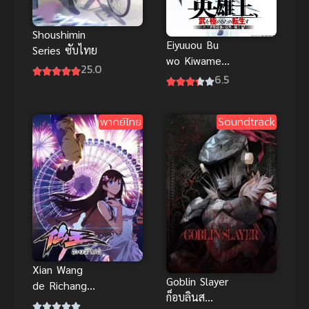
Shoushimin
Eiyuuou Bu
Series ซับไทย
wo Kiwameru
25.0
Tame
6.5
Tenseisu
ราชาวีรชน
พากย์ไทย
Soundtrack
เกิดใหม่เพื่อ
ขัดเกลาวิถีต่อสู้
Xian Wang
Goblin Slayer
de Richang
ก็อบลินส
Shenghuo