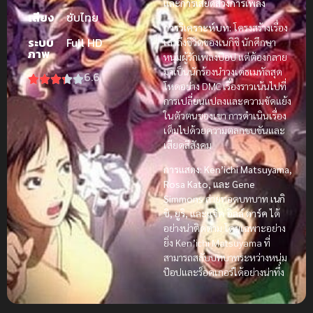
และการเสียดสีวงการเพลง
เสียง
ซับไทย
การวิเคราะห์บท:
โครงสร้างเรื่อง
ระบบ
Full HD
เล่าถึงชีวิตของเนกิชิ นักศึกษา
ภาพ
หนุ่มผู้รักเพลงป๊อป แต่ต้องกลาย
มาเป็นนักร้องนำวงเดธเมทัลสุด
6.6
โหดอย่าง DMC เรื่องราวเน้นไปที่
การเปลี่ยนแปลงและความขัดแย้ง
ในตัวตนของเขา การดำเนินเรื่อง
เต็มไปด้วยความตลกขบขันและ
เสียดสีสังคม
การแสดง:
Ken’ichi Matsuyama,
Rosa Kato, และ Gene
Simmons
ถ่ายทอดบทบาท
เนกิ
ชิ, ยูริ, และแจ็ค อิลล์ ดาร์ค
ได้
อย่างน่าติดตาม โดยเฉพาะอย่าง
ยิ่ง Ken’ichi Matsuyama ที่
สามารถสลับบทบาทระหว่างหนุ่ม
ป๊อปและร็อคเกอร์ได้อย่างน่าทึ่ง