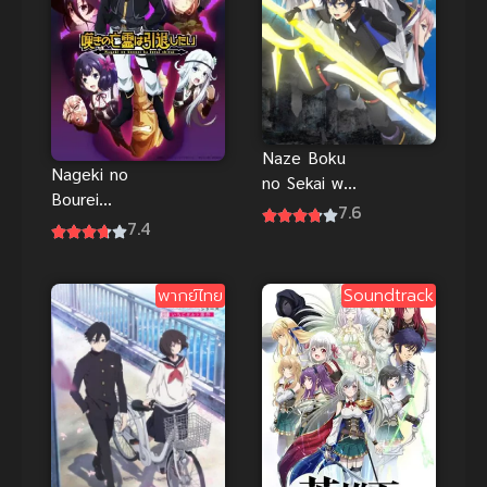
Naze Boku
Nageki no
no Sekai wo
Bourei
Daremo
7.6
Season 2
7.4
Oboeteinai
วิญญาณ
no ka? โลกคู่
คร่ำครวญ
ขนานกับ
พากย์ไทย
Soundtrack
อยากวางมือ
ตำนานวีรบุรุษ
แล้ว
ที่ถูกลืม